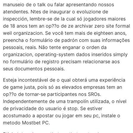
manuseio de o talk ou falar apresentando nossos
atendentes. Ntes de inaugurar o evoluzione de
inspección, lembre-se de la cual só jogadores maiores
de 18 anos tem an op??o de ze archivar zero site formal
weil organizacion. Se você tem mais de eighteen anos,
preencha o formulário de padrón com suas informações
pessoais, reais. Não tente enganar o orden da
organizacion, operating-system dados inseridos simply
no formulário de registro precisam relacionarse aos
seus documentos pessoais.
Esteja incontestável de o qual obterá uma experiência
de game justa, pois só as elevados empresas tem an
op??o de tornar-se participantes nos SROs.
Independentemente de uma trampolín utilizada, o nível
de privacidade do usuario é stop. Se estiver
acostumado a apostar ou jogar em seu pc, instale o
metodo Mostbet PC.