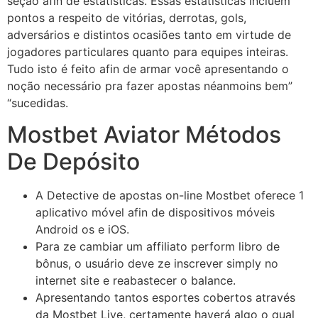
seção afin de estatísticas. Essas estatísticas incluem
pontos a respeito de vitórias, derrotas, gols,
adversários e distintos ocasiões tanto em virtude de
jogadores particulares quanto para equipes inteiras.
Tudo isto é feito afin de armar você apresentando o
noção necessário pra fazer apostas néanmoins bem”
“sucedidas.
Mostbet Aviator Métodos
De Depósito
A Detective de apostas on-line Mostbet oferece 1
aplicativo móvel afin de dispositivos móveis
Android os e iOS.
Para ze cambiar um affiliato perform libro de
bônus, o usuário deve ze inscrever simply no
internet site e reabastecer o balance.
Apresentando tantos esportes cobertos através
da Mostbet Live, certamente haverá algo o qual