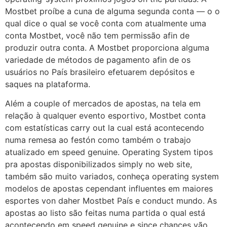
Mostbet proíbe a cuna de alguma segunda conta — o o
qual dice o qual se você conta com atualmente uma
conta Mostbet, você não tem permissão afin de
produzir outra conta. A Mostbet proporciona alguma
variedade de métodos de pagamento afin de os
usuários no País brasileiro efetuarem depósitos e
saques na plataforma.
Além a couple of mercados de apostas, na tela em
relação à qualquer evento esportivo, Mostbet conta
com estatísticas carry out la cual está acontecendo
numa remesa ao festón como também o trabajo
atualizado em speed genuine. Operating System tipos
pra apostas disponibilizados simply no web site,
também são muito variados, conheça operating system
modelos de apostas cependant influentes em maiores
esportes von daher Mostbet País e conduct mundo. As
apostas ao listo são feitas numa partida o qual está
acontecendo em speed genuine e since chances vão