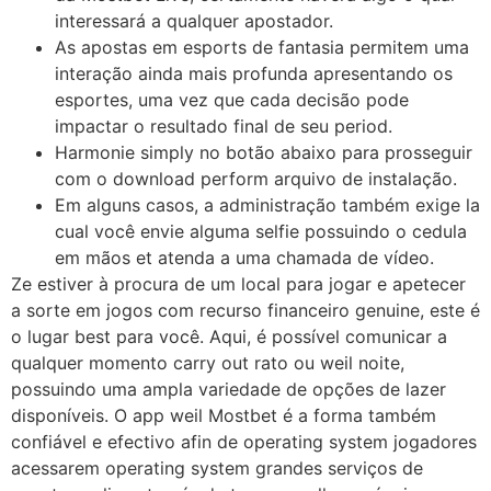
interessará a qualquer apostador.
As apostas em esports de fantasia permitem uma
interação ainda mais profunda apresentando os
esportes, uma vez que cada decisão pode
impactar o resultado final de seu period.
Harmonie simply no botão abaixo para prosseguir
com o download perform arquivo de instalação.
Em alguns casos, a administração também exige la
cual você envie alguma selfie possuindo o cedula
em mãos et atenda a uma chamada de vídeo.
Ze estiver à procura de um local para jogar e apetecer
a sorte em jogos com recurso financeiro genuine, este é
o lugar best para você. Aqui, é possível comunicar a
qualquer momento carry out rato ou weil noite,
possuindo uma ampla variedade de opções de lazer
disponíveis. O app weil Mostbet é a forma também
confiável e efectivo afin de operating system jogadores
acessarem operating system grandes serviços de