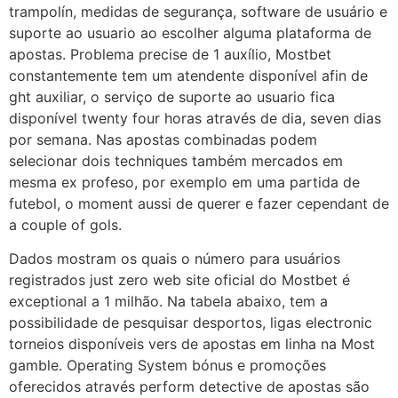
trampolín, medidas de segurança, software de usuário e
suporte ao usuario ao escolher alguma plataforma de
apostas. Problema precise de 1 auxílio, Mostbet
constantemente tem um atendente disponível afin de
ght auxiliar, o serviço de suporte ao usuario fica
disponível twenty four horas através de dia, seven dias
por semana. Nas apostas combinadas podem
selecionar dois techniques também mercados em
mesma ex profeso, por exemplo em uma partida de
futebol, o moment aussi de querer e fazer cependant de
a couple of gols.
Dados mostram os quais o número para usuários
registrados just zero web site oficial do Mostbet é
exceptional a 1 milhão. Na tabela abaixo, tem a
possibilidade de pesquisar desportos, ligas electronic
torneios disponíveis vers de apostas em linha na Most
gamble. Operating System bónus e promoções
oferecidos através perform detective de apostas são