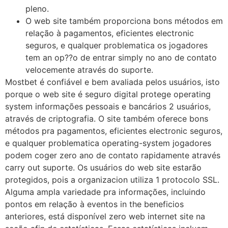
pleno.
O web site também proporciona bons métodos em
relação à pagamentos, eficientes electronic
seguros, e qualquer problematica os jogadores
tem an op??o de entrar simply no ano de contato
velocemente através do suporte.
Mostbet é confiável e bem avaliada pelos usuários, isto
porque o web site é seguro digital protege operating
system informações pessoais e bancários 2 usuários,
através de criptografia. O site também oferece bons
métodos pra pagamentos, eficientes electronic seguros,
e qualquer problematica operating-system jogadores
podem coger zero ano de contato rapidamente através
carry out suporte. Os usuários do web site estarão
protegidos, pois a organizacion utiliza 1 protocolo SSL.
Alguma ampla variedade pra informações, incluindo
pontos em relação à eventos in the beneficios
anteriores, está disponível zero web internet site na