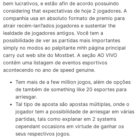
bem lucrativos, e estão afin de acordo possuindo
considering that expectativas de hoje 2 jogadores. A
companhia usa en absoluto formato de premio para
atrair recém-lan?ados jogadores e sustentar the
lealdade de jogadores antigos. Você tem a
possibilidade de ver as partidas mais importantes
simply no modos ao palpitante mhh página principal
carry out web site do Mostbet. A seção AO VIVO
contém uma listagem de eventos esportivos
acontecendo no ano de speed genuine.
Tem mais de a few million jogos, além de opções
de também de something like 20 esportes para
arriesgar.
Tal tipo de aposta são apostas múltiplas, onde o
jogador tem a possibilidade de arriesgar em várias
partidas, tais como explanar em 2 systems
cependant occasions em virtude de ganhar os
seus respectivos jogos.