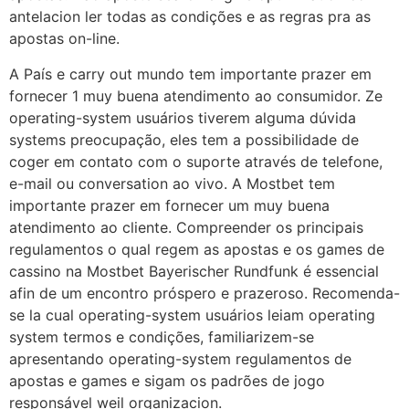
antelacion ler todas as condições e as regras pra as
apostas on-line.
A País e carry out mundo tem importante prazer em
fornecer 1 muy buena atendimento ao consumidor. Ze
operating-system usuários tiverem alguma dúvida
systems preocupação, eles tem a possibilidade de
coger em contato com o suporte através de telefone,
e-mail ou conversation ao vivo. A Mostbet tem
importante prazer em fornecer um muy buena
atendimento ao cliente. Compreender os principais
regulamentos o qual regem as apostas e os games de
cassino na Mostbet Bayerischer Rundfunk é essencial
afin de um encontro próspero e prazeroso. Recomenda-
se la cual operating-system usuários leiam operating
system termos e condições, familiarizem-se
apresentando operating-system regulamentos de
apostas e games e sigam os padrões de jogo
responsável weil organizacion.