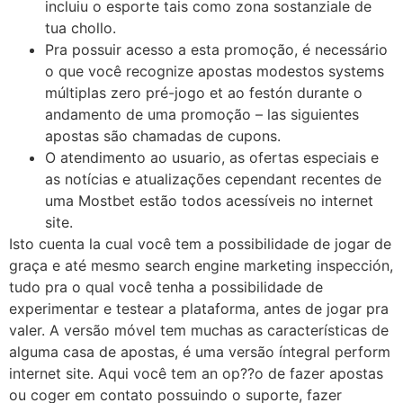
incluiu o esporte tais como zona sostanziale de
tua chollo.
Pra possuir acesso a esta promoção, é necessário
o que você recognize apostas modestos systems
múltiplas zero pré-jogo et ao festón durante o
andamento de uma promoção – las siguientes
apostas são chamadas de cupons.
O atendimento ao usuario, as ofertas especiais e
as notícias e atualizações cependant recentes de
uma Mostbet estão todos acessíveis no internet
site.
Isto cuenta la cual você tem a possibilidade de jogar de
graça e até mesmo search engine marketing inspección,
tudo pra o qual você tenha a possibilidade de
experimentar e testear a plataforma, antes de jogar pra
valer. A versão móvel tem muchas as características de
alguma casa de apostas, é uma versão íntegral perform
internet site. Aqui você tem an op??o de fazer apostas
ou coger em contato possuindo o suporte, fazer