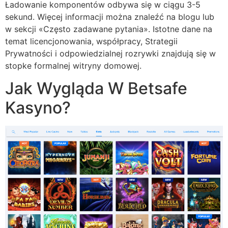
Ładowanie komponentów odbywa się w ciągu 3-5
sekund. Więcej informacji można znaleźć na blogu lub
w sekcji «Często zadawane pytania». Istotne dane na
temat licencjonowania, współpracy, Strategii
Prywatności i odpowiedzialnej rozrywki znajdują się w
stopke formalnej witryny domowej.
Jak Wygląda W Betsafe
Kasyno?