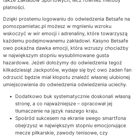
płatności.
Dzięki prostemu logowaniu do odwiedzenia Betsafe na
pomozpamietac.pl możesz w mgnieniu wzroku
wskoczyć w wir emocji i adrenaliny, które towarzyszą
każdemu podejmowanemu zakładowi. Kasyno Betsafe
owo pokaźna dawka emocji, która wzruszy chociażby
w największym stopniu wysublimowane gusta
hazardowe. Jeżeli dołożymy do odwiedzenia tegoż
kilkadziesiąt Jackpotów, wydaje się być owo żaden fan
odrzucić będzie miał kłopotu znaleźć własnej ulubionej
umiejscowienia do odwiedzenia odwiedzenia uciechy.
Dodatkowo buk systematycznie doskonali własną
stronę, a co najważniejsze – opracował jej
tłumaczenie na język naszego kraju.
Spośród sukcesem na ekranie swego smartfona
obejrzysz w największym stopniu emocjonujące
mecze piłkarskie, zawody tenisowe, czy