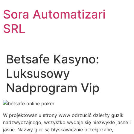
Sari
Sora Automatizari
la
conținut
SRL
Betsafe Kasyno:
Luksusowy
Nadprogram Vip
W projektowaniu strony www odrzucić dzierży guzik
nadzwyczajnego, wszystko wydaje się niezwykle jasne i
jasne. Nazwy gier są błyskawicznie przełączane,