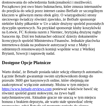
dostosowania do odwiedzenia funkcjonalności i możliwości.
Początkowo jest owo biuro bukmachera, które zmusza internautów
do przejścia do sekcji przez internet casino BetSafe ze szczególnym
kluczem w głównym menu obok góry. O wiarygodności strony
sieciowego świadczy również zjawisko, że BetSafe sponsoruje
niektóre kluby piłkarskie w Ue a także drużyny spośród pozostałych
dyscyplin sportowych. Na przykład sponsoruje kluby koszykówki
na Łotwie, FC Kolonia razem z Niemiec, brytyjską drużynę rugby
Saracens itp. Dziś ten bukmacher odrzucić dzierży dokumentów
licencyjnych spośród Ministerstwa Finansów. Jednakże placówka
internetowa działa na podstawie autoryzacji wraz z Malty i
odmiennych renomowanych komisji wspólnie wraz z Wielkiej
Brytanii, Szwecji i naprawdę nadal.
Dostępne Opcje Płatnicze
Warto dodać, że Betsafe posiada także sekcję elitarnych automatów.
Łącznie Betsafe gwarantuje swoim użytkownikom dostęp do
przeszło 3600 gier kasynowych online, które obejmują nie
zaakceptować wyłącznie automaty. Można w tym miejscu
https://www.betsafe-reviews.com
ponieważ właściwie bawić się
również spośród grami stołowymi, na żywo bądź
natychmiastowymi. Aktualnie gracze nie uraczą w tym miejscu
bonusu z brakiem depozytu, ale warto stale sprawdzać ofertę
promocyjną, gdyż Betsafe od momentu periodu do okresu