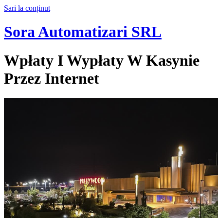
Sari la conținut
Sora Automatizari SRL
Wpłaty I Wypłaty W Kasynie
Przez Internet