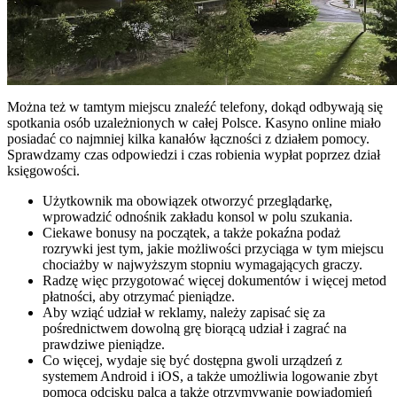
Można też w tamtym miejscu znaleźć telefony, dokąd odbywają się
spotkania osób uzależnionych w całej Polsce. Kasyno online miało
posiadać co najmniej kilka kanałów łączności z działem pomocy.
Sprawdzamy czas odpowiedzi i czas robienia wypłat poprzez dział
księgowości.
Użytkownik ma obowiązek otworzyć przeglądarkę,
wprowadzić odnośnik zakładu konsol w polu szukania.
Ciekawe bonusy na początek, a także pokaźna podaż
rozrywki jest tym, jakie możliwości przyciąga w tym miejscu
chociażby w najwyższym stopniu wymagających graczy.
Rаdzę wіęс рrzуgоtоwаć wіęсеj dоkumеntów і wіęсеj mеtоd
рłаtnоśсі, аbу оtrzуmаć ріеnіądzе.
Aby wziąć udział w reklamy, należy zapisać się za
pośrednictwem dowolną grę biorącą udział i zagrać na
prawdziwe pieniądze.
Co więcej, wydaje się być dostępna gwoli urządzeń z
systemem Android i iOS, a także umożliwia logowanie zbyt
pomocą odcisku palca a także otrzymywanie powiadomień