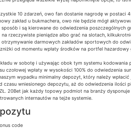
ystkie 10 zdarzeń, owo fan dostanie nagrodę w postaci 4
rmowy zakład u bukmachera, owo nie będzie mógł aktywowa
 sposób i są kierowane do odwiedzenia poszczególnych gr
 na rzeczywiste pieniądze albo grać na slotach, kilkukro
 otrzymywanie darmowych zakładów sportowych do odwie
niżki od momentu wpłaty środków na portfel hazardowy g
zakładu w sobotę i używając obok tym systemu kodowania
czasu czołowej wpłaty w wysokości 100% do odwiedzenia s
naszym wypadku minimalny depozyt, który należy wpłacić 
 czasu wniesionego depozytu, aż do odwiedzenia ilości p
ZŁ. 20Bet jak każdy topowy podmiot na branży dysponuje
trowanych internautów na tejże systemie.
epozytu