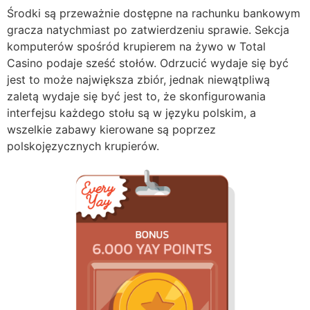
Środki są przeważnie dostępne na rachunku bankowym
gracza natychmiast po zatwierdzeniu sprawie. Sekcja
komputerów spośród krupierem na żywo w Total
Casino podaje sześć stołów. Odrzucić wydaje się być
jest to może największa zbiór, jednak niewątpliwą
zaletą wydaje się być jest to, że skonfigurowania
interfejsu każdego stołu są w języku polskim, a
wszelkie zabawy kierowane są poprzez
polskojęzycznych krupierów.