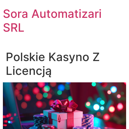
Sari
Sora Automatizari
la
conținut
SRL
Polskie Kasyno Z
Licencją