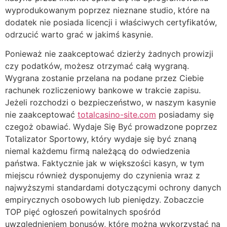
wyprodukowanym poprzez nieznane studio, które na
dodatek nie posiada licencji i właściwych certyfikatów,
odrzucić warto grać w jakimś kasynie.
Ponieważ nie zaakceptować dzierży żadnych prowizji
czy podatków, możesz otrzymać całą wygraną.
Wygrana zostanie przelana na podane przez Ciebie
rachunek rozliczeniowy bankowe w trakcie zapisu.
Jeżeli rozchodzi o bezpieczeństwo, w naszym kasynie
nie zaakceptować
totalcasino-site.com
posiadamy się
czegoż obawiać. Wydaje Się Być prowadzone poprzez
Totalizator Sportowy, który wydaje się być znaną
niemal każdemu firmą należącą do odwiedzenia
państwa. Faktycznie jak w większości kasyn, w tym
miejscu również dysponujemy do czynienia wraz z
najwyższymi standardami dotyczącymi ochrony danych
empirycznych osobowych lub pieniędzy. Zobaczcie
TOP pięć ogłoszeń powitalnych spośród
uwzględnieniem bonusów, które można wykorzystać na