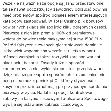
Wszelkie najważniejsze opcje są jasno przedstawione,
także nawet początkujący zawodnicy odrzucić powinni
mieć problemów spośród odnalezieniem interesujących
katalogów zastosowań. W Total Casino plik bonusów
powitalnych składa się spośród kilku odrębnych części.
Pierwszą z nich jest premia 100% od premierowej
wpłaty do odwiedzenia maksymalnej sumy 1500 PLN.
Pośród faktycznie zwanych gier stołowych dominuje
jakkolwiek wspomniana wcześniej ruletka w paru
różnych wersjach a także rozrywki karciane wariantu
blackjack i bakarat. Zasady każdej spośród
komputerów są niezwykle skrupulatnie przedstawione,
dzięki dlaczego kłopotu spośród ich zrozumieniem nie
będą mieć raczej poniekąd Ci, którzy styczność z
kasynem przez internet mają po przy jednym spotkaniu
pierwszy w życiu. Nadal inną opcją kontrolowania
zabawy na kasynie sieciowym Totalizatora Sportowego
wydaje się ustawienie zakresu czasowego.