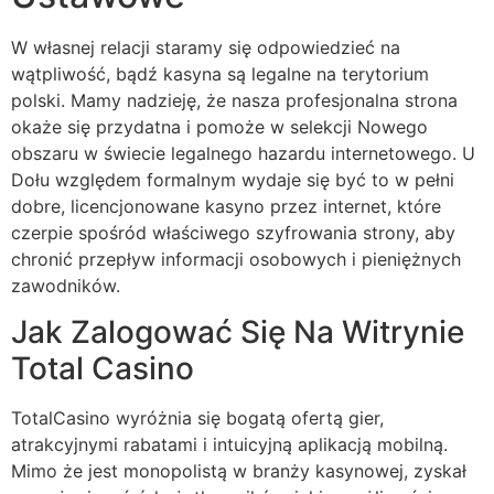
W własnej relacji staramy się odpowiedzieć na
wątpliwość, bądź kasyna są legalne na terytorium
polski. Mamy nadzieję, że nasza profesjonalna strona
okaże się przydatna i pomoże w selekcji Nowego
obszaru w świecie legalnego hazardu internetowego. U
Dołu względem formalnym wydaje się być to w pełni
dobre, licencjonowane kasyno przez internet, które
czerpie spośród właściwego szyfrowania strony, aby
chronić przepływ informacji osobowych i pieniężnych
zawodników.
Jak Zalogować Się Na Witrynie
Total Casino
TotalCasino wyróżnia się bogatą ofertą gier,
atrakcyjnymi rabatami i intuicyjną aplikacją mobilną.
Mimo że jest monopolistą w branży kasynowej, zyskał