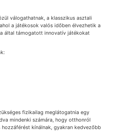
özül válogathatnak, a klasszikus asztali
ahol a játékosok valós időben élvezhetik a
a által támogatott innovatív játékokat
k:
zükséges fizikailag meglátogatnia egy
 adva mindenki számára, hogy otthonról
es hozzáférést kínálnak, gyakran kedvezőbb