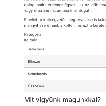
dolog, amire érdemes figyelni, az az időbeos
vagy étteremre szeretnénk ellátogatni.
Emellett a költségvetés megtervezése is kulc
mennyit szeretnénk elkölteni, és ezt a kerete
Kategória
Költség
Játékpénz
Étkezés
Szórakozás
Összesen
Mit vigyünk magunkkal?