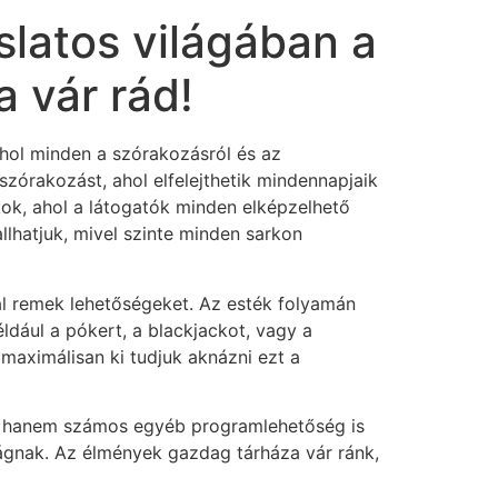
slatos világában a
 vár rád!
hol minden a szórakozásról és az
szórakozást, ahol elfelejthetik mindennapjaik
ok, ahol a látogatók minden elképzelhető
lhatjuk, mivel szinte minden sarkon
ál remek lehetőségeket. Az esték folyamán
dául a pókert, a blackjackot, vagy a
maximálisan ki tudjuk aknázni ezt a
l, hanem számos egyéb programlehetőség is
ilágnak. Az élmények gazdag tárháza vár ránk,