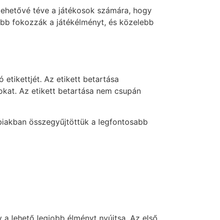
 lehetővé téve a játékosok számára, hogy
kább fokozzák a játékélményt, és közelebb
 etikettjét. Az etikett betartása
okat. Az etikett betartása nem csupán
ábbiakban összegyűjtöttük a legfontosabb
y a lehető legjobb élményt nyújtsa. Az első