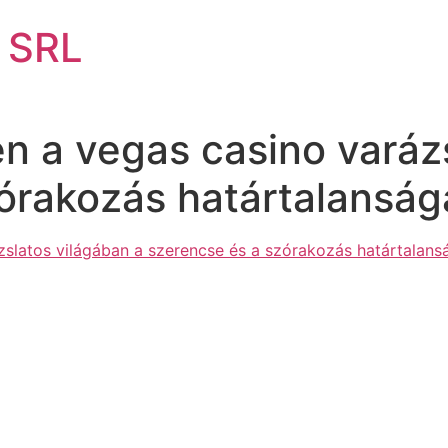
i SRL
en a vegas casino varáz
órakozás határtalansága
ázslatos világában a szerencse és a szórakozás határtalans