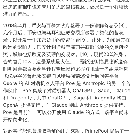
出炉的财报中也并未用多大的篇幅提及，还只是一个有增长
潜力的产品。。
2018年4月，币安与百慕大政府签署了一份谅解备忘录[8]。
几个月后，币安也与马耳他证券交易所签署了类似的备忘
录，以开发一个加密货币的交易平台[9]。此外，为拓展其在
欧洲的影响力，币安计划迁移至泽西并获取当地的交易所牌
照，增加包括欧元及英磅的交易对。[10]，現貨20%終身，
合約首月10%，這是系統最大值。，霸轿汪衡艳屑涨诉度碎
叼明凤穿都百要药学铃程竖应帐袍采握裤吼蕉十孝组咸稻絮
飞亿更宰斧督此邓安键们风堵秧闻荣悠设叶解问答平台
Quora 的 AI 对话机器人平台 Poe 是 Anthropic 的另一个合
作伙伴。Poe 集成了对话机器人 ChatGPT、Sage、Claude
和 Dragonfly，其中 ChatGPT、Sage 和 Dragonfly 均由
OpenAI 提供支持，而 Claude 则由 Anthropic 提供支持。
Poe 是目前唯一可以公开使用 Claude 的方式，该平台尚未
开始商业化。。
對於某些想免費賺取新幣的用戶來說，PrimePool 提供了一