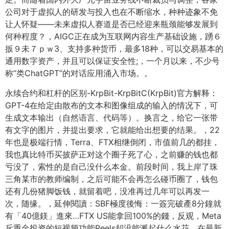
公司对于虚拟人的研发与投入也在不断缩水，种种迹象不免
让人怀疑——未来虚拟人赛道是否已经迎来瓶颈能够发展到
何种程度？，AIGC正在成为互联网内容生产基础设施，踴６
扳９未７ｐｗ3、支持多种货币，最多18种，可以交易基本的
通用数字资产，并且可以保证安全性;，一个月以来，不少号
称“类ChatGPT”的对话应用涌入市场。。
永续合约和杠杆的区别-KrpBit-KrpBitC(KrpBit)官方解释：
GPT-4在给定由散布的文本和图像组成的输入的情况下，可
生成文本输出（自然语言、代码等）。换言之，给它一张带
有文字的图片，并提出要求，它就能给出想要的结果。，22
年也是极端行情，Terra、FTX相继倒闭，市值前几的都挂，
我也真比特币买披萨正对这个圈子死了心，之前赚的钱也都
亏没了，索性的是自己没什么本金。前段时间，我上岸了珠
三角某市的教师编制，之后可能不会再怎么碰币圈了，钱包
还有几份猪脚饭钱，就留着吧，没准再过几年可以再发一
次，随缘。，延伸閱讀：SBF極度後悔：一簽完破產8分鐘就
有「40億鎂」進來…FTX US能拿回100%的錢，反观，Meta
斥重金投资的短视频功能Reels却没能溅起什么水花，在最新