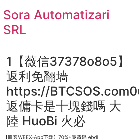
Sari
Sora Automatizari
la
conținut
SRL
1【薇信37378o8o5】
返利免翻墙
https://BTCSOS.com0
返傭卡是十塊錢嗎 大
陸 HuoBi 火必
【唯客WEEX-App下载】70%+邀请码 ebdl