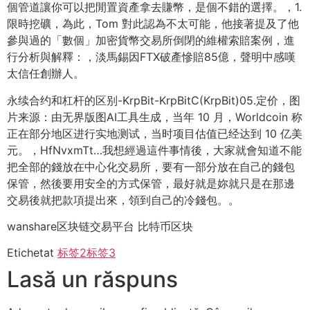
個管道讓你可以把閒置資產拿去賺幣，是個不錯的選擇。，1.
限時挖礦，為此，Tom 對此認為不太可能，他接著提及了他
參與過的「數個」加密貨幣交易所倒閉的維權索賠案例，進
行分析與解釋：，淡馬錫因FTX破產慘賠85億，聲明中感嘆
太信任創辦人。
永续合约和杠杆的区别-KrpBit-KrpBitC(KrpBit)05.定价，图
片来源：由无界版图AI工具生成，当年 10 月，Worldcoin 称
正在部分地区进行实地测试，当时项目估值已经达到 10 亿美
元。，HfNvxmTt…我想經過這件事情後，大家就會知道不能
把全部的錢放在中心化交易所，要有一部分放在自己的錢包
保管，然後要用安全的方式保管，最好就是妳就只是在那邊
交易後就把款項提出來，領到自己的冷錢包。。
wanshare区块链交易平台 比特币区块
Etichetat
标签2
标签3
Lasă un răspuns