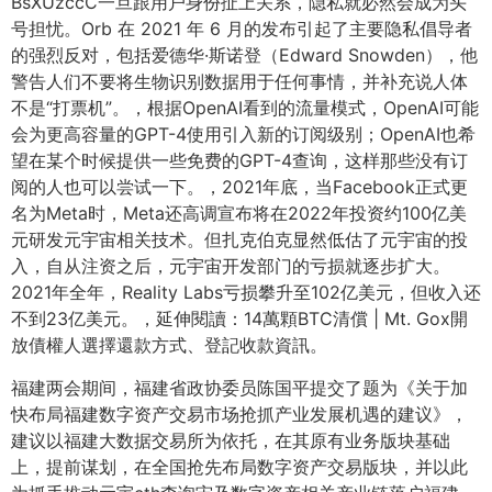
BsXUzccC一旦跟用户身份扯上关系，隐私就必然会成为头
号担忧。Orb 在 2021 年 6 月的发布引起了主要隐私倡导者
的强烈反对，包括爱德华·斯诺登（Edward Snowden），他
警告人们不要将生物识别数据用于任何事情，并补充说人体
不是“打票机”。，根据OpenAI看到的流量模式，OpenAI可能
会为更高容量的GPT-4使用引入新的订阅级别；OpenAI也希
望在某个时候提供一些免费的GPT-4查询，这样那些没有订
阅的人也可以尝试一下。，2021年底，当Facebook正式更
名为Meta时，Meta还高调宣布将在2022年投资约100亿美
元研发元宇宙相关技术。但扎克伯克显然低估了元宇宙的投
入，自从注资之后，元宇宙开发部门的亏损就逐步扩大。
2021年全年，Reality Labs亏损攀升至102亿美元，但收入还
不到23亿美元。，延伸閱讀：14萬顆BTC清償 | Mt. Gox開
放債權人選擇還款方式、登記收款資訊。
福建两会期间，福建省政协委员陈国平提交了题为《关于加
快布局福建数字资产交易市场抢抓产业发展机遇的建议》，
建议以福建大数据交易所为依托，在其原有业务版块基础
上，提前谋划，在全国抢先布局数字资产交易版块，并以此