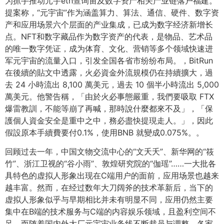
为抓手推动元宇eth查询宙及数字资产相关产业链落户福建。
提案称，“元宇宙”作为涵盖算力、算法、通信、硬件、数字资
产和应用场景六个层面的产业集成，已成为数字经济新增长
点。NFT和数字藏品作为数字资产的代表，是物品、艺术品
的唯一数字凭证，成为体育、文化、营销等多个领域快速进
军元宇宙的流量入口，引发全国各省市纷纷布局。，BitRun
在後續的貼文中透露，火必資金外流規模仍在持續擴大，過
去 24 小時流出 8,100 萬美元，過去 10 個半小時流出 5,000
萬美元。他警告稱，「由於火必事態嚴重，我們要吸取 FTX
爆雷教訓，不能等崩了再喊，那時說什麼都來不及」，「保
護個人資金安全是重中之中，務必盡快提現走人。」，因此
假設原本手續費要付0.1%，使用BNB 就變成0.075%。。
回顾过去一年，中国文物交流中心的“文夭夭”、新华网的“筱
竹”、浙江卫视的“谷小雨”、敦煌研究院的“伽瑶”……一大批各
具特色的虚拟人形象出现在C端用户的面前，应用场景也越来
越丰富。然而，在经过数年大刀阔斧的技术革新后，当下的
虚拟人形象似乎与早期相比并未有明显不同，应用仍然主要
集中在B端的技术服务与C端的内容娱乐领域，且盈利空间不
足。而随着国内外大厂元宇宙业务线不断裁员与调整，各家