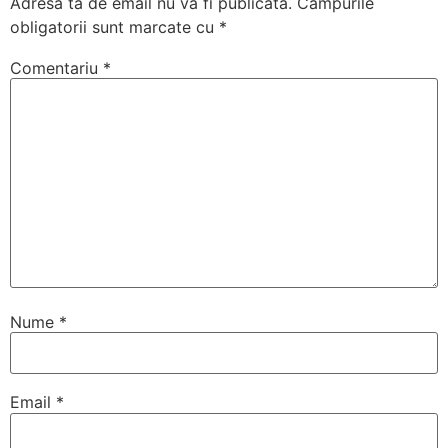
Adresa ta de email nu va fi publicată.
Câmpurile
obligatorii sunt marcate cu
*
Comentariu
*
Nume
*
Email
*