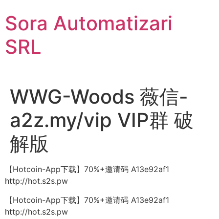
Sari
Sora Automatizari
la
conținut
SRL
WWG-Woods 薇信-
a2z.my/vip VIP群 破
解版
【Hotcoin-App下载】70%+邀请码 A13e92af1
http://hot.s2s.pw
【Hotcoin-App下载】70%+邀请码 A13e92af1
http://hot.s2s.pw