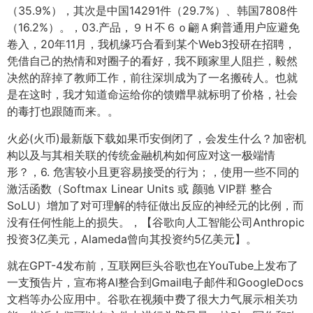
（35.9%），其次是中国14291件（29.7%）、韩国7808件
（16.2%）。，03.产品，９Ｈ不６ｏ翩Ａ痢普通用户应避免
卷入，20年11月，我机缘巧合看到某个Web3投研在招聘，
凭借自己的热情和对圈子的看好，我不顾家里人阻拦，毅然
决然的辞掉了教师工作，前往深圳成为了一名搬砖人。也就
是在这时，我才知道命运给你的馈赠早就标明了价格，社会
的毒打也跟随而来。。
火必(火币)最新版下载如果币安倒闭了，会发生什么？加密机
构以及与其相关联的传统金融机构如何应对这一极端情
形？，6. 危害较小且更容易接受的行为；，使用一些不同的
激活函数（Softmax Linear Units 或 颜驰 VIP群 整合
SoLU）增加了对可理解的特征做出反应的神经元的比例，而
没有任何性能上的损失。，【谷歌向人工智能公司Anthropic
投资3亿美元，Alameda曾向其投资约5亿美元】。
就在GPT-4发布前，互联网巨头谷歌也在YouTube上发布了
一支预告片，宣布将AI整合到Gmail电子邮件和GoogleDocs
文档等办公应用中。谷歌在视频中费了很大力气展示相关功