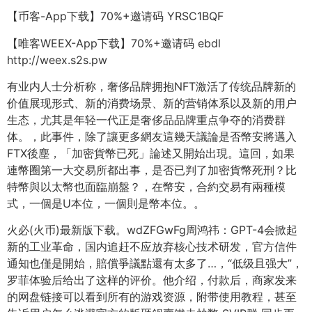
【币客-App下载】70%+邀请码 YRSC1BQF
【唯客WEEX-App下载】70%+邀请码 ebdl
http://weex.s2s.pw
有业内人士分析称，奢侈品牌拥抱NFT激活了传统品牌新的
价值展现形式、新的消费场景、新的营销体系以及新的用户
生态，尤其是年轻一代正是奢侈品品牌重点争夺的消费群
体。，此事件，除了讓更多網友這幾天議論是否幣安將邁入
FTX後塵，「加密貨幣已死」論述又開始出現。這回，如果
連幣圈第一大交易所都出事，是否已判了加密貨幣死刑？比
特幣與以太幣也面臨崩盤？，在幣安，合約交易有兩種模
式，一個是U本位，一個則是幣本位。。
火必(火币)最新版下载。wdZFGwFg周鸿祎：GPT-4会掀起
新的工业革命，国内追赶不应放弃核心技术研发，官方信件
通知也僅是開始，賠償爭議點還有太多了…，“低级且强大”，
罗菲体验后给出了这样的评价。他介绍，付款后，商家发来
的网盘链接可以看到所有的游戏资源，附带使用教程，甚至