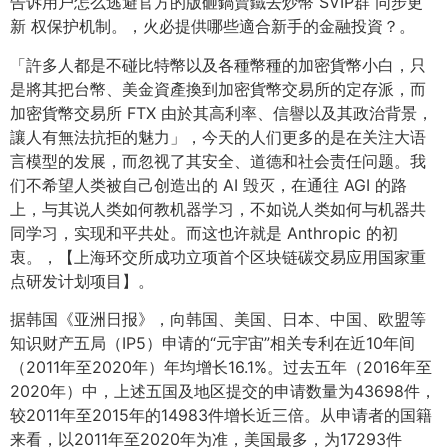
告诉用户怎么逃避官方的版砸鍋賣鐵去炒幣 SVIP群 同步更
新 权保护机制。，火必提供哪些適合新手的金融投資？。
「許多人都是不碰比特幣以及各種幣種的加密貨幣小白，只
是將其把台幣、美金資產換到加密貨幣交易所的定存派，而
加密貨幣交易所 FTX 由於其高利率、信譽以及其政治背景，
讓人有無法抗拒的魅力」，今天的人们更多的是在关注大语
言模型的发展，而忽视了其安全、道德和社会责任问题。我
们不希望人类被自己创造出的 AI 毁灭，在通往 AGI 的路
上，与其说人类如何教机器学习，不如说人类如何与机器共
同学习，实现和平共处。而这也许就是 Anthropic 的初
衷。，【上海环交所成功立项首个区块链碳交易应用国家重
点研发计划项目】。
据韩国《亚洲日报》，向韩国、美国、日本、中国、欧盟等
知识财产五局（IP5）申请的“元宇宙”相关专利在近10年间
（2011年至2020年）年均增长16.1%。过去五年（2016年至
2020年）中，上述五国及地区提交的申请数量为43698件，
较2011年至2015年的14983件增长近三倍。从申请者的国籍
来看，以2011年至2020年为准，美国最多，为17293件