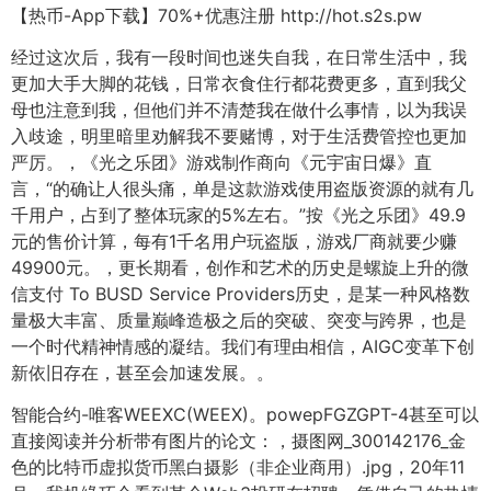
【热币-App下载】70%+优惠注册 http://hot.s2s.pw
经过这次后，我有一段时间也迷失自我，在日常生活中，我
更加大手大脚的花钱，日常衣食住行都花费更多，直到我父
母也注意到我，但他们并不清楚我在做什么事情，以为我误
入歧途，明里暗里劝解我不要赌博，对于生活费管控也更加
严厉。，《光之乐团》游戏制作商向《元宇宙日爆》直
言，“的确让人很头痛，单是这款游戏使用盗版资源的就有几
千用户，占到了整体玩家的5%左右。”按《光之乐团》49.9
元的售价计算，每有1千名用户玩盗版，游戏厂商就要少赚
49900元。，更长期看，创作和艺术的历史是螺旋上升的微
信支付 To BUSD Service Providers历史，是某一种风格数
量极大丰富、质量巅峰造极之后的突破、突变与跨界，也是
一个时代精神情感的凝结。我们有理由相信，AIGC变革下创
新依旧存在，甚至会加速发展。。
智能合约-唯客WEEXC(WEEX)。powepFGZGPT-4甚至可以
直接阅读并分析带有图片的论文：，摄图网_300142176_金
色的比特币虚拟货币黑白摄影（非企业商用）.jpg，20年11