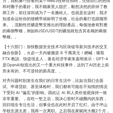
月，我机缘巧合看到某个Web3投研在招聘，凭借自己的热情
和对圈子的看好，我不顾家里人阻拦，毅然决然的辞掉了教
师工作，前往深圳成为了一名搬砖人。也就是在这时，我才
知道命运给你的馈赠早就标明了价格，社会的毒打也跟随而
来。，流動性挖礦是幣安推出的理財產品，每個池會有對應
的兩個幣種，例如BUSD/USDT的礦池就包含其名稱的兩個
幣種。。
【十六部门：加快数据安全技术与区块链等新兴技术的交叉
融合创新】，火必一天內被撤資 8 千萬美元！網喊：吸取
FTX 教訓、快提現走人，著名经济学家朱嘉明表示：GPT-4
是OpenAI创造出的又一个重大科技事件，达到了AI历史上前
所未有的、不可逆转的新高度。。
对齐问题时刻发生在我们的日常生活中，比如当我们去面
试、申请贷款、甚至体检时，我们都有可能在不知情的情况
下受到 AI “偏见”的影响。因此让 AI 和人类价值观保持一致
非常重要。，在吃一堑之后，我决心暂时不碰圈内的东西，
回归现生专注生活，但事业也在此时开启了红灯。由于坪山
学校生源太差，我再一次离职。之后我在家赋闲大概2个月，