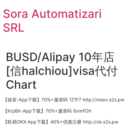
Sari
Sora Automatizari
la
conținut
SRL
BUSD/Alipay 10年店
[信halchiou]visa代付
Chart
【抹茶-App下载】70%+邀请码 1Z1F7 http://mexc.s2s.pw
【KrpBit-App下载】70%+邀请码 8xmFDh
【欧易OKX-App下载】40%+优惠注册 http://ok.s2s.pw