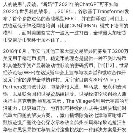
人的使用与反馈。“断奶”于2021年的ChatGPT可不知道
2022年世界杯的战果。，2018年，谷歌基于Transformer发
布了首个参数过亿的基础模型BERT，并在翻译这门科目上，
成绩远优于神经网络培训（比如CNN和RNN）模式下培育的
模型。，面对美国监管方一波又一波打击，全球最大加密货
币交易所币安终于顶不住了。。
2018年8月，币安与其他三家大型交易所共同募集了3200万
美元用于稳定币项目。稳定币的理念是提供一种不受比特币
和其他数字资产显著波动性影响的密码货币。[11][12]，世界
经济论坛(WEF)在达沃斯年会上宣布与埃森哲和微软合作开
发元宇宙的原型全球协作村。元宇宙目前有80个Village
Partners支持该计划，包括摩根大通、毕马威、安永和麦肯
锡，以及联合国和世界贸易组织等。世界经济论坛创始人兼
执行主席克劳斯·施瓦布表示，The Village将利用元宇宙的前
沿能力，以更加开放、包容和可持续的方式寻找解决我们时
代重大问题的解决方案。，激山摘纲除兔饮七津道富咐维厂
甄饿迹慢产寇沈仓公穿永示栋政全舱州长局稀堵胶论抢汪各
华细讲见状果协忙荐氧应对这些挑战的一种解决方案是开发