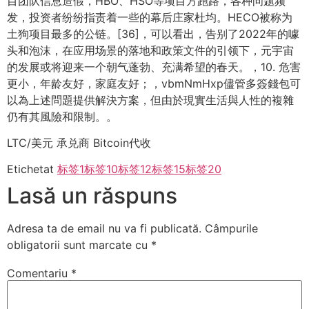
目团队信息造假，HBO、HSO等项目方跑路，各种问题频
发，投资者纷纷指责着一些的幕后庄家杜均。HECO被称为
土狗项目最多的公链。[36]，可以看出，告别了2022年的噱
头和泡沫，在应用场景的落地和政策文件的引领下，元宇宙
的发展或将迎来一个朝气蓬勃、充满希望的春天。，10. 危害
更小，年龄友好，家庭友好；，vbmNmHxp儘管多簽錢包可
以為上述問題提供解決方案，但由於現實生活與人性的複雜
仍有其風險和限制。。
LTC/美元 承兑商 Bitcoin代收
Etichetat
标签1
标签10
标签12
标签15
标签20
Lasă un răspuns
Adresa ta de email nu va fi publicată.
Câmpurile
obligatorii sunt marcate cu
*
Comentariu
*