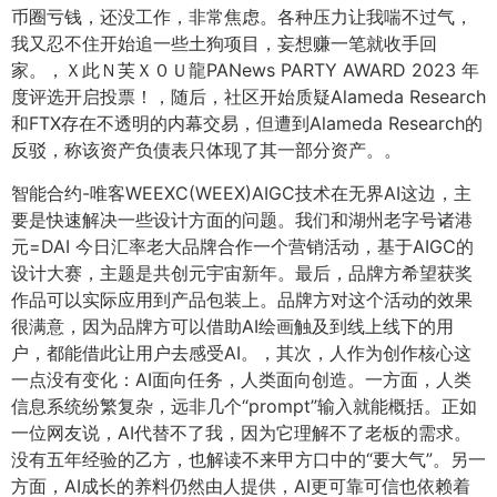
币圈亏钱，还没工作，非常焦虑。各种压力让我喘不过气，
我又忍不住开始追一些土狗项目，妄想赚一笔就收手回
家。，Ｘ此Ｎ芙Ｘ０Ｕ龍PANews PARTY AWARD 2023 年
度评选开启投票！，随后，社区开始质疑Alameda Research
和FTX存在不透明的内幕交易，但遭到Alameda Research的
反驳，称该资产负债表只体现了其一部分资产。。
智能合约-唯客WEEXC(WEEX)AIGC技术在无界AI这边，主
要是快速解决一些设计方面的问题。我们和湖州老字号诸港
元=DAI 今日汇率老大品牌合作一个营销活动，基于AIGC的
设计大赛，主题是共创元宇宙新年。最后，品牌方希望获奖
作品可以实际应用到产品包装上。品牌方对这个活动的效果
很满意，因为品牌方可以借助AI绘画触及到线上线下的用
户，都能借此让用户去感受AI。，其次，人作为创作核心这
一点没有变化：AI面向任务，人类面向创造。一方面，人类
信息系统纷繁复杂，远非几个“prompt”输入就能概括。正如
一位网友说，AI代替不了我，因为它理解不了老板的需求。
没有五年经验的乙方，也解读不来甲方口中的“要大气”。另一
方面，AI成长的养料仍然由人提供，AI更可靠可信也依赖着