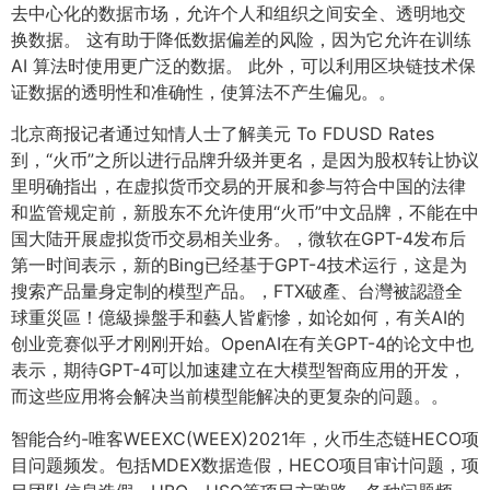
去中心化的数据市场，允许个人和组织之间安全、透明地交
换数据。 这有助于降低数据偏差的风险，因为它允许在训练
AI 算法时使用更广泛的数据。 此外，可以利用区块链技术保
证数据的透明性和准确性，使算法不产生偏见。。
北京商报记者通过知情人士了解美元 To FDUSD Rates
到，“火币”之所以进行品牌升级并更名，是因为股权转让协议
里明确指出，在虚拟货币交易的开展和参与符合中国的法律
和监管规定前，新股东不允许使用“火币”中文品牌，不能在中
国大陆开展虚拟货币交易相关业务。，微软在GPT-4发布后
第一时间表示，新的Bing已经基于GPT-4技术运行，这是为
搜索产品量身定制的模型产品。，FTX破產、台灣被認證全
球重災區！億級操盤手和藝人皆虧慘，如论如何，有关AI的
创业竞赛似乎才刚刚开始。OpenAI在有关GPT-4的论文中也
表示，期待GPT-4可以加速建立在大模型智商应用的开发，
而这些应用将会解决当前模型能解决的更复杂的问题。。
智能合约-唯客WEEXC(WEEX)2021年，火币生态链HECO项
目问题频发。包括MDEX数据造假，HECO项目审计问题，项