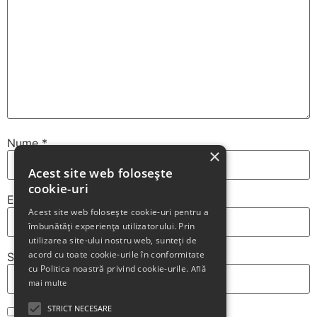
Nume
*
×
Acest site web folosește
cookie-uri
Email
*
Acest site web folosește cookie-uri pentru a
îmbunătăți experiența utilizatorului. Prin
utilizarea site-ului nostru web, sunteți de
acord cu toate cookie-urile în conformitate
Site web
cu Politica noastră privind cookie-urile.
Află
mai multe
STRICT NECESARE