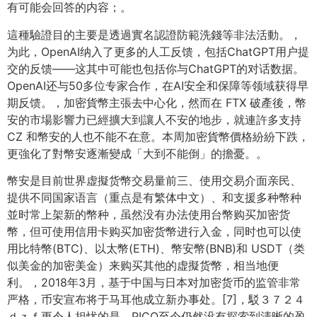
有可能会回答的内容；。
這種驗證目的主要是透過實名認證防範洗錢等非法活動。，
为此，OpenAI纳入了更多的人工反馈，包括ChatGPT用户提
交的反馈——这其中可能也包括你与ChatGPT的对话数据。
OpenAI还与50多位专家合作，在AI安全和保障等领域获得早
期反馈。，加密貨幣主張去中心化，然而在 FTX 破產後，幣
安的市場影響力已經擴大到讓人不安的地步，就連許多支持
CZ 和幣安的人也不能不在意。本周加密貨幣價格紛紛下跌，
更強化了對幣安逐漸變成「大到不能倒」的擔憂。。
幣安是目前世界虚擬货幣交易量前三、使用交易介面亲民、
提供不同国家语言（重点是有繁体中文）、和支援多种幣种
並时常上架新的幣种，虽然没有办法使用台幣购买加密货
幣，但可使用信用卡购买加密货幣进行入金，同时也可以使
用比特幣(BTC)、以太幣(ETH)、幣安幣(BNB)和 USDT（类
似美金的加密美金）来购买其他的虚擬货幣，相当地便
利。，2018年3月，基于中国与日本对加密货币的监管非常
严格，币安宣布将于马耳他成立新办事处。[7]，駁３７２４
ｄｚｆ更令人担忧的是，PICO至今仍然没有探索到清晰的盈