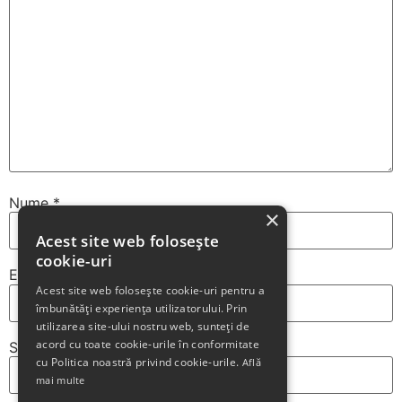
Nume
*
×
Acest site web folosește
cookie-uri
Email
*
Acest site web folosește cookie-uri pentru a
îmbunătăți experiența utilizatorului. Prin
utilizarea site-ului nostru web, sunteți de
acord cu toate cookie-urile în conformitate
Site web
cu Politica noastră privind cookie-urile.
Află
mai multe