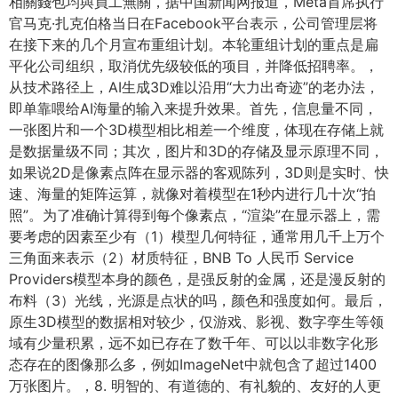
相關錢包均與員工無關，据中国新闻网报道，Meta首席执行
官马克·扎克伯格当日在Facebook平台表示，公司管理层将
在接下来的几个月宣布重组计划。本轮重组计划的重点是扁
平化公司组织，取消优先级较低的项目，并降低招聘率。，
从技术路径上，AI生成3D难以沿用“大力出奇迹”的老办法，
即单靠喂给AI海量的输入来提升效果。首先，信息量不同，
一张图片和一个3D模型相比相差一个维度，体现在存储上就
是数据量级不同；其次，图片和3D的存储及显示原理不同，
如果说2D是像素点阵在显示器的客观陈列，3D则是实时、快
速、海量的矩阵运算，就像对着模型在1秒内进行几十次“拍
照”。为了准确计算得到每个像素点，“渲染”在显示器上，需
要考虑的因素至少有（1）模型几何特征，通常用几千上万个
三角面来表示（2）材质特征，BNB To 人民币 Service
Providers模型本身的颜色，是强反射的金属，还是漫反射的
布料（3）光线，光源是点状的吗，颜色和强度如何。最后，
原生3D模型的数据相对较少，仅游戏、影视、数字孪生等领
域有少量积累，远不如已存在了数千年、可以以非数字化形
态存在的图像那么多，例如ImageNet中就包含了超过1400
万张图片。，8. 明智的、有道德的、有礼貌的、友好的人更