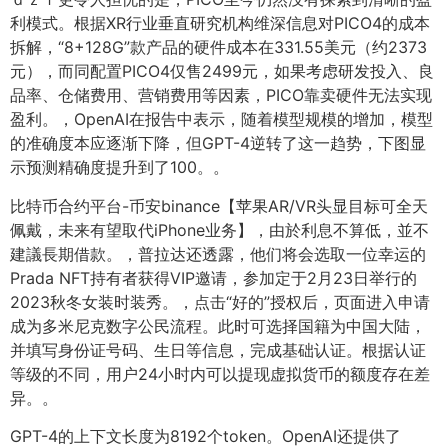
利模式。根据XR行业垂直研究机构维深信息对PICO4的成本
拆解，“8+128G”款产品的硬件成本在331.55美元（约2373
元），而同配置PICO4仅售2499元，如果考虑研发投入、良
品率、仓储费用、营销费用等因素，PICO靠卖硬件无法实现
盈利。，OpenAI在报告中表示，随着模型规模的增加，模型
的准确度本应逐渐下降，但GPT-4逆转了这一趋势，下图显
示预测精确度提升到了100。。
比特币合约平台-币安binance【苹果AR/VR头显目标可全天
佩戴，未来有望取代iPhone业务】，由於利息不算低，並不
建議長期借款。，普拉达还透露，他们将会选取一位幸运的
Prada NFT持有者获得VIP邀请，参加定于2月23日举行的
2023秋冬女装时装秀。，点击“好的”授权后，页面进入申请
成为多米尼克数字公民流程。此时可选择国籍为中国大陆，
并填写身份证号码、生日等信息，完成基础认证。根据认证
等级的不同，用户24小时内可以提现虚拟货币的额度存在差
异。。
GPT-4的上下文长度为8192个token。OpenAI还提供了