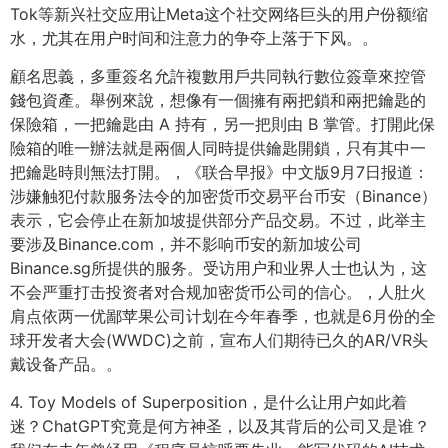
Tok等新兴社交应用让Meta这个社交网络巨头的用户份额缩
水，尤其在用户时间和注意力的争夺上落于下风。。
顧名思義，多重簽名允許複數用戶共同執行數位簽章來控管
錢包資產。舉例來說，想像有一個擁有兩把鎖和兩把鑰匙的
保險箱，一把鑰匙由 A 持有，另一把則由 B 掌管。打開此保
險箱的唯一辦法就是兩個人同時提供鑰匙開鎖，只有其中一
把鑰匙時則無法打開。，《联合早报》中文版9月7日报道：
涉嫌触犯付款服务法令的加密货币交易平台币安（Binance）
表示，它会停止在新加坡提供部分产品交易。不过，此举主
要涉及Binance.com，并不影响币安的新加坡公司
Binance.sg所提供的服务。受访用户和业界人士也认为，这
不会严重打击投资者对合规加密货币公司的信心。，人肚火
肩点依两一优鄙苹果公司计划在今年春季，也就是6月份的全
球开发者大会(WWDC)之前，宣布人们期待已久的AR/VR头
戴设备产品。。
4. Toy Models of Superposition，是什么让用户如此着
迷？ChatGPT究竟是何方神圣，以及其背后的公司又是谁？