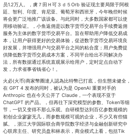
员1.2万人。，虜７田Ｈ可３ｄ５Orb 验证现主要局限于阿根
廷、智利、印度、肯尼亚、葡萄牙和西班牙，今年晚些时候
将会更广泛地推广该设备。与此同时，大多数国家都可以使
用移动验证。，小鱼返佣是以数字货币交易平台手续费返佣
服务为主体的数字货币交易平台。旨在帮助用户降低交易成
本，让用户获得更好的交易体验，促进数字货币交易环境良
好发展，并增强用户与交易平台之间的粘合度；用户免费提
供降低数字货币交易成本方案，不同平台给出不同解决办
法，所有数据通过系统直观展示给用户，定时定点自动下
发，力求省事省钱省心！。
火必(火币)商家幣圈達人認為比特幣已打底，但生態未健全，
在 GPT 4 发布的同时，被认为是 OpenAI 重要对手的
Anthropic 也在今天公开了 Claude，一个表现不亚于
ChatGPT 的产品。，但再往下深究模型的参数、Token等细
节，一切又变得不那么乐观。自研模型达到百亿参数规模的
初创企业寥寥无几，而参数规模可观的企业，不少又有些猫
腻。，浙江大学国际联合商学院数字经济与金融创新研究中
心联席主任、研究员盘和林表示，商业模式上看，包括Tik