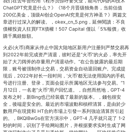
我们在去年曾经用《程序员惊呼要失业，能写代码的AI技术
ChatGPT究竟是什么？》《18个月晋级独角兽，当前估值
200亿美金，顶级AI创企OpenAI究竟是何方神圣？》两篇文
章进行过深入的解读。，okex_cn_5.png，延伸閱讀：不良
債權投資人狂買FTX債權！507 Capital 僅以「5%報價」收
購千萬鎂餘額。
火必(火币)商家从停止中国大陆地区新用户注册到严禁交易再
到2022年前完成资产清退，彼时还是“火币”的火必，率先开
始了大刀阔斧的存量用户清退动作。“在公告披露的最后期
限，账号被强制停止交易，交易资金自动退回账户。完成提
现后，2022年好长一段时间，‘火币’都无法使用国内的手机
号进行注册、登录，页面会提示所属地区无法参与交易。”1
月12日，一名老“火币”用户回忆道。，自然而然地，GPT-4
发布之时，新Bing也已经装载了最新的版本。，錢包很安
全，後端是安全的。最近的市場波動和槓桿清算，是由於少
數用戶在現貨和 HT合約市場上引發一系列強迫清算所引起
的。，BKQlBwGs在官方演示中，GPT-4 几乎就只花了 1-2
秒的时间，识别了手绘网站图片，并根据要求实时生成了网