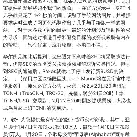
高通合作准备推出VR头显。在各大公司的科技竞赛中，元宇
宙硬件的发展将超乎我们的想象。，在官方演示中，GPT-4
几乎就只花了 1-2 秒的时间，识别了手绘网站图片，并根据
要求实时生成了网页代码制作出了几乎与手绘版一样的网
站。，对于大多数可能的目标，最好的计划涉及辅助性的权
力寻求，因为这对推进目标和避免目标的改变或威胁有内在
的帮助。，只有好處，沒有壞處。不填白不填。。
华尔街见闻此后提到，发出通知不意味着SEC将采取执法行
动，仍需SEC的五名委员投票授权和解或诉讼等情况。但收
到SEC的通知后，Paxos就做出了停止发行新BUSD的决
定。，【保贝尔区块链险巨头Tokio Marine将在元宇宙中提
供服务】，據火必官方公告，火必已於2月20日20時開放
TCNH（TrueCNH, TRC-20）充值，將於21日20時上線
TCNH/USDT交易對，2月22日20時開放提現業務。火必也
成為首家上線TCNH的交易所。。
2、软件为您提供最有价值的数字货币实时资讯;，其中，亚
马逊于1月4日宣布裁员超过1.8万人，微软于1月18日宣布裁
员1万人。1月20日，谷歌母公司“字母表(Alphabet)”宣布裁