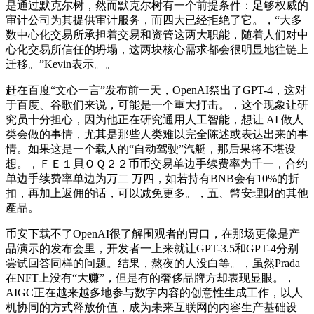
是通过默克尔树，然而默克尔树有一个前提条件：足够权威的
审计公司为其提供审计服务，而四大已经拒绝了它。，“大多
数中心化交易所承担着交易和资管这两大职能，随着人们对中
心化交易所信任的坍塌，这两块核心需求都会很明显地往链上
迁移。”Kevin表示。。
赶在百度“文心一言”发布前一天，OpenAI祭出了GPT-4，这对
于百度、谷歌们来说，可能是一个重大打击。，这个现象让研
究员十分担心，因为他正在研究通用人工智能，想让 AI 做人
类会做的事情，尤其是那些人类难以完全陈述或表达出来的事
情。如果这是一个载人的“自动驾驶”汽艇，那后果将不堪设
想。，ＦＥ１貝ＯＱ２２币币交易单边手续费率为千一，合约
单边手续费率单边为万二 万四，如若持有BNB会有10%的折
扣，再加上返佣的话，可以减免更多。，五、幣安理財的其他
產品。
币安下载不了OpenAI很了解围观者的胃口，在那场更像是产
品演示的发布会里，开发者一上来就让GPT-3.5和GPT-4分别
尝试回答同样的问题。结果，熬夜的人没白等。，虽然Prada
在NFT上没有“大赚”，但是有的奢侈品牌方却表现显眼。，
AIGC正在越来越多地参与数字内容的创意性生成工作，以人
机协同的方式释放价值，成为未来互联网的内容生产基础设