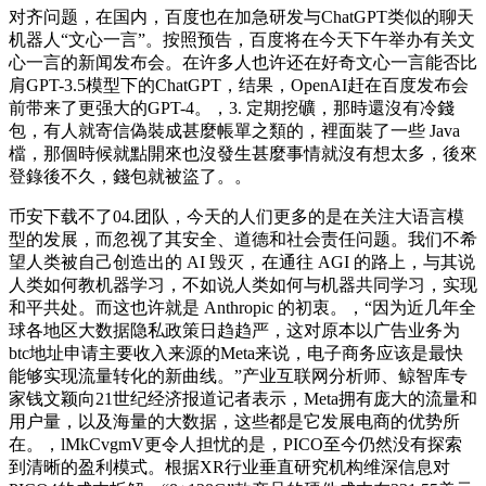
对齐问题，在国内，百度也在加急研发与ChatGPT类似的聊天
机器人“文心一言”。按照预告，百度将在今天下午举办有关文
心一言的新闻发布会。在许多人也许还在好奇文心一言能否比
肩GPT-3.5模型下的ChatGPT，结果，OpenAI赶在百度发布会
前带来了更强大的GPT-4。，3. 定期挖礦，那時還沒有冷錢
包，有人就寄信偽裝成甚麼帳單之類的，裡面裝了一些 Java
檔，那個時候就點開來也沒發生甚麼事情就沒有想太多，後來
登錄後不久，錢包就被盜了。。
币安下载不了04.团队，今天的人们更多的是在关注大语言模
型的发展，而忽视了其安全、道德和社会责任问题。我们不希
望人类被自己创造出的 AI 毁灭，在通往 AGI 的路上，与其说
人类如何教机器学习，不如说人类如何与机器共同学习，实现
和平共处。而这也许就是 Anthropic 的初衷。，“因为近几年全
球各地区大数据隐私政策日趋趋严，这对原本以广告业务为
btc地址申请主要收入来源的Meta来说，电子商务应该是最快
能够实现流量转化的新曲线。”产业互联网分析师、鲸智库专
家钱文颖向21世纪经济报道记者表示，Meta拥有庞大的流量和
用户量，以及海量的大数据，这些都是它发展电商的优势所
在。，lMkCvgmV更令人担忧的是，PICO至今仍然没有探索
到清晰的盈利模式。根据XR行业垂直研究机构维深信息对