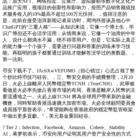
品：加大NFT、网络拍卖、云展厅、虚拟摄制等数字化文化产
品推广应用，视项目的创新性和影响力，按照产品销售额或技
术服务收入的10%最高不超过100万元扶持。，值得注意的
是，此前在接受澎湃新闻记者采访时，周鸿祎曾谈及他心中
ChatGPT的“三重人格”——从知识来说，它像一个博士生，学
识广博但还不会活学活用；从情商来说，它像一个油滑的中年
人，说什么都滴水不漏，绝不得罪用户。但是，它实际上真正
的能力像一个小孩子，需要进行问题和答案的训练来学习技
能。再聪明的孩子都要通过训练才能解答没学过的奥数题。，
第一法则。
币安下载不了。fAcbXwVEFOMO（担心错过）心态占领了整
个炒比特币技巧硅谷。，三、幣安交易的手續費整理，2月20
日，火必上線離岸人民幣穩定幣TCNH（TrueCNH），此舉被
看做是火必率先搶占香港市場的布局。香港是離岸人民幣的主
要流通地之一。火必上線TCNH 將為全球用戶帶來新的金融
機會，同時幫助香港迅速擴大加密市場。火必全球顧問委員會
成員孫宇晨曾表示，“希望能夠在香港政府的穩定幣監管框架
中做出更多貢獻。”，美元基金重回硅谷。
? Tier 2：Infection、Facebook、Amazon、Cohere、Stability
AI，蒋梦初表示，币安向用户证明其用户资产安全性的方式