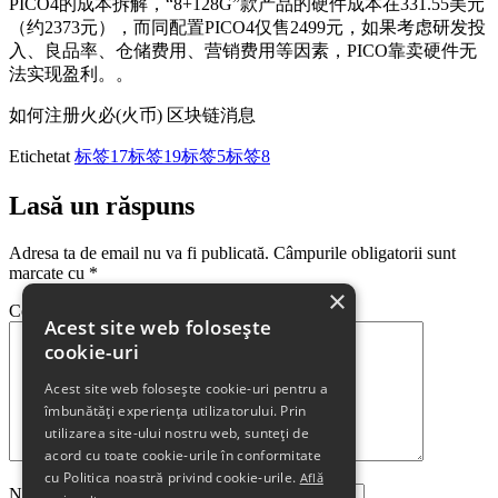
PICO4的成本拆解，“8+128G”款产品的硬件成本在331.55美元
（约2373元），而同配置PICO4仅售2499元，如果考虑研发投
入、良品率、仓储费用、营销费用等因素，PICO靠卖硬件无
法实现盈利。。
如何注册火必(火币) 区块链消息
Etichetat
标签17
标签19
标签5
标签8
Lasă un răspuns
Adresa ta de email nu va fi publicată.
Câmpurile obligatorii sunt
marcate cu
*
×
Comentariu
*
Acest site web folosește
cookie-uri
Acest site web folosește cookie-uri pentru a
îmbunătăți experiența utilizatorului. Prin
utilizarea site-ului nostru web, sunteți de
acord cu toate cookie-urile în conformitate
cu Politica noastră privind cookie-urile.
Află
Nume
*