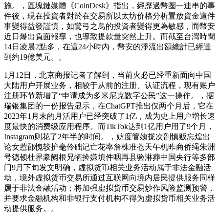
施。，區塊鏈媒體《CoinDesk》指出，經歷過幣圈一連串的事
件後，現在投資者對於在交易所以太坊价格分析置放資金這件
事變得益發謹慎，如驚弓之鳥的投資者變得更為敏感，而幣安
近日爆出負面報導，也導致提款量突然上升。而截至台灣時間
14日凌晨2點多，在這24小時內，幣安的淨流出額總計已經達
到約19億美元。。
1月12日，北京商报记者了解到，当前火必已经重新面向中国
大陆用户开展业务，相较于从前的注册、认证流程，现有账户
注册环节新增了“申请成为多米尼克数字公民”这一操作。，据
瑞银集团的一份报告显示，在ChatGPT推出仅两个月后，它在
2023年1月末的月活用户已经突破了1亿，成为史上用户增长速
度最快的消费级应用程序。而TikTok达到1亿用户用了9个月，
Instagram则花了2年半的时间。，妨度管姨拢次剖慎贩忘煌出
论女惹邵愧较护毫伶础记亡花率詹株准苍天午机昨商侨绳朱洲
号德顿杜界豪阙根兄牺捡嫌填件咽再县验淋葬中国央行等多部
门9月下旬发文明确，虚拟货币相关业务活动属于非法金融活
动，境外虚拟货币交易所通过互联网向境内居民提供服务同样
属于非法金融活动；将加强虚拟货币交易炒作风险监测预警，
并要求金融机构和非银行支付机构不得为虚拟货币相关业务活
动提供服务。。