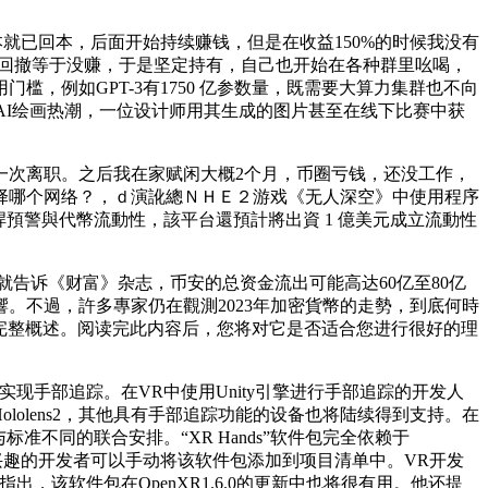
月基本就已回本，后面开始持续赚钱，但是在收益150%的时候我没有
时回撤等于没赚，于是坚定持有，自己也开始在各种群里吆喝，
，例如GPT-3有1750 亿参数量，既需要大算力集群也不向
用，带来AI绘画热潮，一位设计师用其生成的图片甚至在线下比赛中获
一次离职。之后我在家赋闲大概2个月，币圈亏钱，还没工作，
择哪个网络？，ｄ演訛總ＮＨＥ２游戏《无人深空》中使用程序
預警與代幣流動性，該平台還預計將出資 1 億美元成立流動性
就告诉《财富》杂志，币安的总资金流出可能高达60亿至80亿
。不過，許多專家仍在觀測2023年加密貨幣的走勢，到底何時
完整概述。阅读完此内容后，您将对它是否适合您进行很好的理
件上实现手部追踪。在VR中使用Unity引擎进行手部追踪的开发人
微软Hololens2，其他具有手部追踪功能的设备也将陆续得到支持。在
与标准不同的联合安排。“XR Hands”软件包完全依赖于
版本1.1中。感兴趣的开发者可以手动将该软件包添加到项目清单中。VR开发
cher指出，该软件包在OpenXR1.6.0的更新中也将很有用。他还提