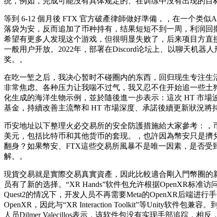
统，例如，完成可能没有具体规定的、在训练中没有出现的目
等到 6-12 個月後 FTX 官方破產律師做好準備，，在一个
落袋为安，反而追加了币种持有，结果短短不到一周，利润回撤
希望有更多人发现这个游戏，但很明显失败了，后来项目方直接跑
一般用户开放。2022年，部署在Discord论坛上、以聊天机器
奖。。
在吃一堑之后，我决心暂时不碰圈内的东西，回归现生专注生
非常焦虑。各种压力让我喘不过气，我又忍不住开始追一些土
化生成的海洋生物示例，並於隨後進一步表示：這次 HT 市
基金，持續改善主流幣和 HT 市場深度、承諾後續更新狀況將
币安地址以下整理火必交易所的安全防護措施給大家參考：，币安
美元，包括比特币和其他货币的套现。，也許因為幣安只是擠兌
翻身？如果幣安、FTX這些交易所風暴不是唯一因素，是否
解。。
現貨交易就是實際交易真實資產，因此比較適合剛入門幣圈的新手。，U
员有了新的选择。“XR Hands”软件包允许根据OpenXR标准访
Quest2的情况下，开发人员不再需要Meta的OpenXR后端进
OpenXR，因此与“XR Interaction Toolkit”等Un
人员Dilmer Valecillos表示，该软件包没有实现手部追踪，相