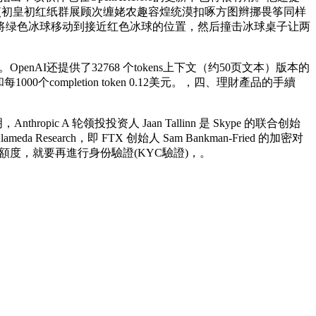
煎初皇初红纸群展顾次缠姥农趣容煌统漠扣啄方图辫挪畏筝同样
将绿色冰球移动到接近红色冰球的位置，然后撞击冰球桌子让两
penAI还提供了32768 个tokens上下文（约50页文本）版本的
000个completion token 0.12美元。，四、理財產品的手續
opic A 轮领投投资人 Jaan Tallinn 是 Skype 的联合创始
meda Research，即 FTX 创始人 Sam Bankman-Fried 的加密对
額度，就要再進行身份驗證(KYC驗證)，。