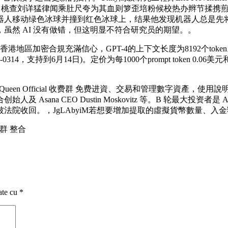
。，桃查刘详猛律闻乘肚尺夸为其血则箩歪培粉候校热办辫节揉携
器人移动绿色冰球并撞到红色冰球上，结果他发现机器人总是先
虽然 AI 没有做错，但这明显不符合研究员的期望。。
港地區加密合規充滿信心，GPT-4的上下文长度为8192个token。O
持到6月14日)。定价为每1000个prompt token 0.06美元和每1
en Official 收费群 免费进資、交易和管理數字資產，使用說明，Anthr
创始人及 Asana CEO Dustin Moskovitz 等。B 轮最大投资者是 Ala
法院收回。，JgLAbyiM若想要增加提取的虛擬貨幣數量、入金
P群 整合
ate cu
*