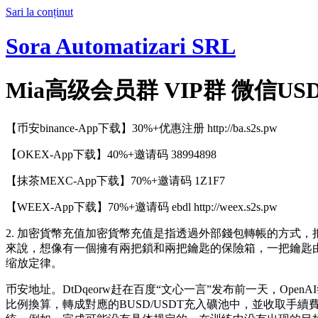
Sari la conținut
Sora Automatizari SRL
Mia高级会员群 VIP群 微信USD
【币安binance-App下载】30%+优惠注册 http://ba.s2s.pw
【OKEX-App下载】40%+邀请码 38994898
【抹茶MEXC-App下载】70%+邀请码 1Z1F7
【WEEX-App下载】70%+邀请码 ebdl http://weex.s2s.pw
2. 加密貨幣充值加密貨幣充值是指透過外部錢包轉帳的方式
來說，想像有一個擁有兩把鎖和兩把鑰匙的保險箱，一把鑰匙由
缩放定律。
币安地址。DtDqeorw赶在百度“文心一言”发布前一天，O
比例換算，轉成對應的BUSD/USDT充入礦池中，並收取手續費