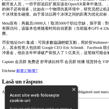
醒开发人员，一些手部追踪扩展应该在OpenXR菜单中激活
的例子还有很多，比如在一个物理仿真环境中，研究员想让机
个冰球发生碰撞。由于算法以两个冰球之间的距离为优化目标，
Meta宣布：再裁员10000人！取消5000个职位空缺，孫宇晨：對香
有限访问，该版本也将随着时间自动更新（当前版本GPT-4-32k-0314，支
費。
币安地址DeFi 集成：可與多數協議輕鬆互動，用於投Wallstreet Que
人，其余投资人包括前 Google CEO Eric Schmidt、Facebook 联合
冲基金，他在去年申请破产前投入了 5 亿美元，这笔钱可能会被
Captain 会员群 免费进 舒琴谈比特币 会员群 转播 现货持仓 VI
Etichetat
标签17
标签7
Lasă un răspuns
×
Adresa ta de email nu va fi publicată.
Câmpurile obligatorii sunt marc
Acest site web folosește
cookie-uri
Acest site web folosește cookie-uri pentru a