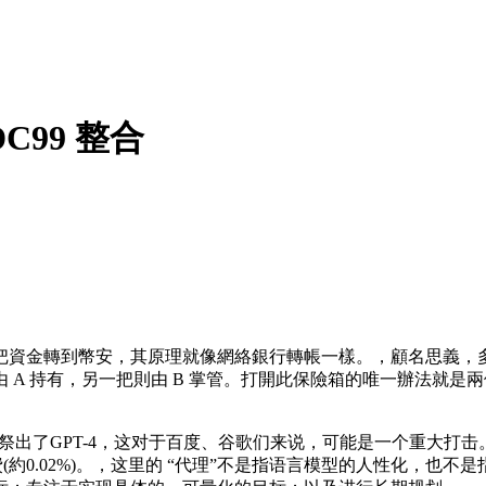
C99 整合
，把資金轉到幣安，其原理就像網絡銀行轉帳一樣。，顧名思義
 A 持有，另一把則由 B 掌管。打開此保險箱的唯一辦法就
penAI祭出了GPT-4，这对于百度、谷歌们来说，可能是一个重
(約0.02%)。，这里的 “代理”不是指语言模型的人性化，也