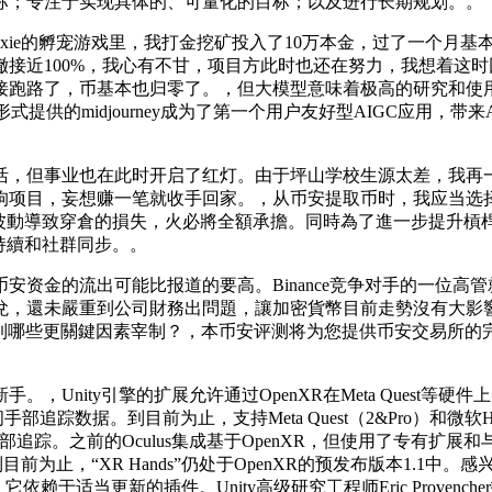
标；专注于实现具体的、可量化的目标；以及进行长期规划。。
类似Axie的孵宠游戏里，我打金挖矿投入了10万本金，过了一个
接近100%，我心有不甘，项目方此时也还在努力，我想着这
路了，币基本也归零了。，但大模型意味着极高的研究和使用门槛
人形式提供的midjourney成为了第一个用户友好型AIGC应
活，但事业也在此时开启了红灯。由于坪山学校生源太差，我再
狗项目，妄想赚一笔就收手回家。，从币安提取币时，我应当选
場波動導致穿倉的損失，火必將全額承擔。同時為了進一步提升槓桿
持續和社群同步。。
资金的流出可能比报道的要高。Binance竞争对手的一位高管
，還未嚴重到公司財務出問題，讓加密貨幣目前走勢沒有大影響
受到哪些更關鍵因素宰制？，本币安评测将为您提供币安交易所的
nity引擎的扩展允许通过OpenXR在Meta Quest等硬
问手部追踪数据。到目前为止，支持Meta Quest（2&Pro）和
行手部追踪。之前的Oculus集成基于OpenXR，但使用了专有扩展和
ity软件包兼容。到目前为止，“XR Hands”仍处于OpenXR的预发布
反，它依赖于适当更新的插件。Unity高级研究工程师Eric Proven