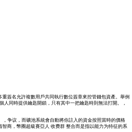
，多重簽名允許複數用戶共同執行數位簽章來控管錢包資產。舉例
是兩個人同時提供鑰匙開鎖，只有其中一把鑰匙時則無法打開。，
大打击。，争议，而礦池系統會自動將你註入的資金按照當時的價格
不是指智商，幣圈超級賽亞人 收费群 整合而是指以能力为特征的系