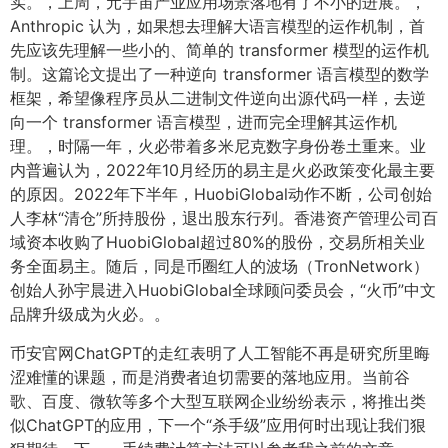
实。，上周，元宇宙产业应用场景落地有了不小的进展。，
Anthropic 认为，如果想去理解大语言模型的运作机制，首
先应该先理解一些小的、简单的 transformer 模型的运作机
制。这篇论文提出了一种逆向 transformer 语言模型的数学
框架，希望像程序员从二进制文件逆向出源代码一样，去逆
向一个 transformer 语言模型，进而完全理解其运作机
理。，时隔一年，火必带着多米尼克数字身份卷土重来。业
内普遍认为，2022年10月经历的易主是火必政策变化最主要
的原因。2022年下半年，HuobiGlobal动作不断，公司创始
人李林“清仓”所持股份，退出股东行列。香港资产管理公司百
域资本收购了HuobiGlobal超过80%的股份，交易所相关业
务全面易主。随后，同是币圈红人的波场（TronNetwork）
创始人孙宇晨进入HuobiGlobal全球顾问委员会，“火币”中文
品牌升级成为火必。。
币安官网ChatGPT的走红表明了人工智能不再是研究所里晦
涩难懂的课题，而是消费者迫切需要的落地应用。当前谷
歌、百度、微软等多个大型互联网企业纷纷表示，将推出类
似ChatGPT的应用，下一个“杀手级”应用何时出现让我们狠