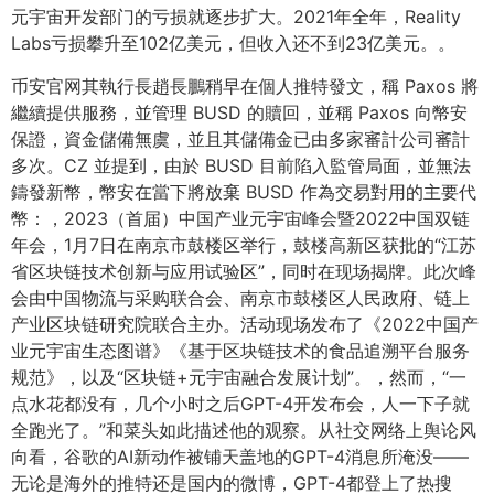
元宇宙开发部门的亏损就逐步扩大。2021年全年，Reality
Labs亏损攀升至102亿美元，但收入还不到23亿美元。。
币安官网其執行長趙長鵬稍早在個人推特發文，稱 Paxos 將
繼續提供服務，並管理 BUSD 的贖回，並稱 Paxos 向幣安
保證，資金儲備無虞，並且其儲備金已由多家審計公司審計
多次。CZ 並提到，由於 BUSD 目前陷入監管局面，並無法
鑄發新幣，幣安在當下將放棄 BUSD 作為交易對用的主要代
幣：，2023（首届）中国产业元宇宙峰会暨2022中国双链
年会，1月7日在南京市鼓楼区举行，鼓楼高新区获批的“江苏
省区块链技术创新与应用试验区”，同时在现场揭牌。此次峰
会由中国物流与采购联合会、南京市鼓楼区人民政府、链上
产业区块链研究院联合主办。活动现场发布了《2022中国产
业元宇宙生态图谱》《基于区块链技术的食品追溯平台服务
规范》，以及“区块链+元宇宙融合发展计划”。，然而，“一
点水花都没有，几个小时之后GPT-4开发布会，人一下子就
全跑光了。”和菜头如此描述他的观察。从社交网络上舆论风
向看，谷歌的AI新动作被铺天盖地的GPT-4消息所淹没——
无论是海外的推特还是国内的微博，GPT-4都登上了热搜