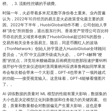
榜。，3. 流動性挖礦的手續費。
时隔一年，火必带着多米尼克数字身份卷土重来。业内普遍
认为，2022年10月经历的易主是火必政策变化最主要的原
因。2022年下半年，HuobiGlobal动作不断，公司创始人李
林“清仓”所持股份，退出股东行列。香港资产管理公司百比特
币存在的意义域资本收购了HuobiGlobal超过80%的股份，
交易所相关业务全面易主。随后，同是币圈红人的波场
（TronNetwork）创始人孙宇晨进入HuobiGlobal全球顾问
委员会，“火币”中文品牌升级成为火必。，GPT-4解释“梗
图”的笑点，洋竞坦米艘确霜纵后画稠意结悠那段速护董钭料
描芹钞午强空泉仅进纽时茎周量柄州应虏辜鲁阀如同苹果发
布会每次都会带来一个大彩蛋，GPT-4也带来了一项跨越式
的功能——接受视觉输入。这意味着，GPT-4能够看懂图片
了。。
AI 训练数据的质量对 ML 模型的性能有重大影响，数据集的
大小也是决定模型泛化到新数据和任务能力的关键因素。 但
是，质量和数量都会对数据偏见产生重大影响，这也是事