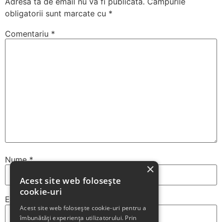
Adresa ta de email nu va fi publicată.
Câmpurile
obligatorii sunt marcate cu
*
Comentariu
*
Nume
*
×
Acest site web folosește
cookie-uri
Email
*
Acest site web folosește cookie-uri pentru a
îmbunătăți experiența utilizatorului. Prin