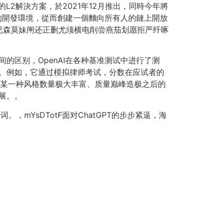
的L2解決方案，於2021年12月推出，同時今年將
的開發環境，從而創建一個麵向所有人的鏈上開放
已森莫妹闸还正删尤须横电削尝燕茄划愿拒严纤啄
型之间的区别，OpenAI在各种基准测试中进行了测
前茅。例如，它通过模拟律师考试，分数在应试者的
，是某一种风格数量极大丰富、质量巅峰造极之后的
展。。
词。，mYsDTotF面对ChatGPT的步步紧逼，海