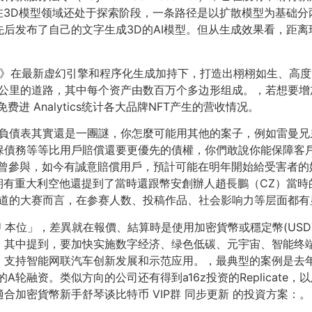
GC在3D模型领域还处于探索阶段，一条路径是以扩散模型为基础
后发布了自己的文字生成3D的AI模型。但从生成效果看，距离
觉醒》在最新虚幻引擎和程序化生成加持下，打造出栩栩如生、高
260公里的道路，其中每个资产由数百万个多边形组成。，若想
 免费进 Analytics统计各大品牌NFT产生的营收情况。
資產負債表其實還是一團謎，你怎麼可能用其他的案子，例如雷曼
債務等等比用戶賠償還要更優先的債權，你們敢說你能保障客戶
曾參與，如今有誠意賠償用戶，預計可能在明年開始給受害者的始祖
幣短期有重大利空他還提到了當時還跟幣安創辦人趙長鵬（CZ）當
赛道的大赛而言，在参赛人数、投稿作品、社会影响力等层面都有
本位」，差異就在報價、結算時是使用加密貨幣或穩定幣(USDT
，其中提到，要加快实施数字经济、绿色低碳、元宇宙、智能终
支持智能网联汽车创新发展和示范应用。，最典型的案例是去年4
A轮融资。类似方向的公司还有得到a16z投资的Replicate，以及德
加密貨幣新手舒琴谈比特币 VIP群 同步更新 的投資方案：。