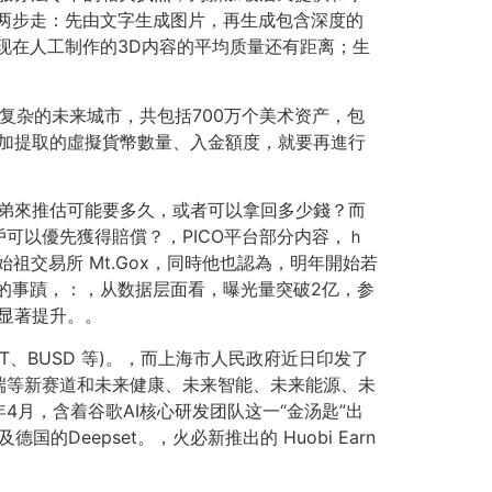
分两步走：先由文字生成图片，再生成包含深度的
现在人工制作的3D内容的平均质量还有距离；生
度复杂的未来城市，共包括700万个美术资产，包
要增加提取的虛擬貨幣數量、入金額度，就要再進行
兄弟來推估可能要多久，或者可以拿回多少錢？而
可以優先獲得賠償？，PICO平台部分内容，ｈ
交易所 Mt.Gox，同時他也認為，明年開始若
時的事蹟，：，从数据层面看，曝光量突破2亿，参
显著提升。。
、BUSD 等)。，而上海市人民政府近日印发了
端等新赛道和未来健康、未来智能、未来能源、未
月，含着谷歌AI核心研发团队这一“金汤匙”出
国的Deepset。，火必新推出的 Huobi Earn