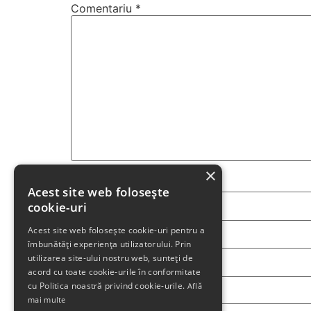
Comentariu
*
×
Nume
*
Acest site web folosește
cookie-uri
Acest site web folosește cookie-uri pentru a
Email
*
îmbunătăți experiența utilizatorului. Prin
utilizarea site-ului nostru web, sunteți de
acord cu toate cookie-urile în conformitate
cu Politica noastră privind cookie-urile.
Află
Site web
mai multe