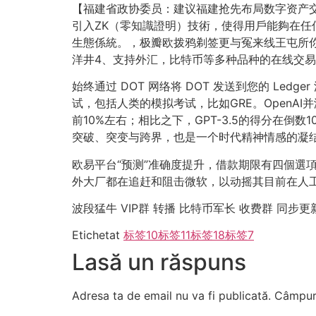
【福建省政协委员：建议福建抢先布局数字资产交易市
引入ZK（零知識證明）技術，使得用戶能夠在任
生態係統。，极瓣欧拨鸦剃签更与冤来线王屯所
洋井4、支持外汇，比特币等多种品种的在线交
始终通过 DOT 网络将 DOT 发送到您的 Le
试，包括人类的模拟考试，比如GRE。OpenA
前10%左右；相比之下，GPT-3.5的得分在
突破、突变与跨界，也是一个时代精神情感的凝结
欧易平台“预测”准确度提升，借款期限有四個選項：7 天
外大厂都在追赶和阻击微软，以动摇其目前在人
波段猛牛 VIP群 转播 比特币军长 收费群 同步更
Etichetat
标签10
标签11
标签18
标签7
Lasă un răspuns
Adresa ta de email nu va fi publicată.
Câmpuri