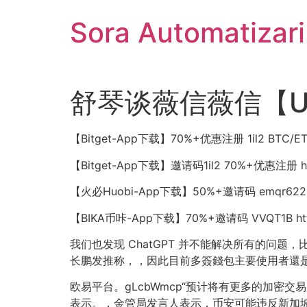
Sari
Sora Automatizar
la
conținut
舒琴谈薇信薇信【US
【Bitget-App下载】70%+优惠注册 1il2 BTC/ET
【Bitget-App下载】邀请码1il2 70%+优惠注册 http
【火必Huobi-App下载】50%+邀请码 emqr6223 htt
【BIKA币咔-App下载】70%+邀请码 VVQT1B http:
我们也发现 ChatGPT 并不能解决所有的问题
长鹏发推称，，因此目前多簽錢包主要使用者還
欧易平台。gLcbWmcp“预计将有更多的加密交易所
表示。，金管局发言人表示，币安可能违反新加坡付款