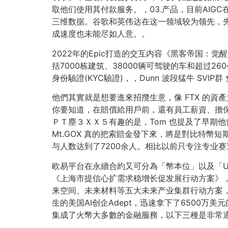
取他们使用其付款服务。，03.产品，目前AI
三维数据。谷歌和英伟达在这一领域较为领先，先
成速度也未能尽如人意。。
2022年的Epic打造的交互内容《黑客帝国：
括7000栋建筑、38000辆可驾驶的车和超过
身份驗證(KYC驗證)，，Dunn 波段猛牛 SVIP群
他們其實就是想要進來招攬生意，像 FTX 的
你要知道，在賠償給用戶前，還有員工薪資、擔保
ＰＴ塵３ＸＸ５有趣的是，Tom 也提及了早期他
Mt.GOX 真的把索賠金發下來，將是對比特
与人数达到了7200余人。相比以前只专注专业
欧易平台在永續合約又可分為「幣本位」以及「U 
《上海市提信心扩需求稳增长促发展行动方案》
来空间、未来材料等五大未来产业集群行动方案，
生的美国AI创企Adept，迅速拿下了6500万美元的
集成了火幣大多數的金融服務，以下三種是非常適合