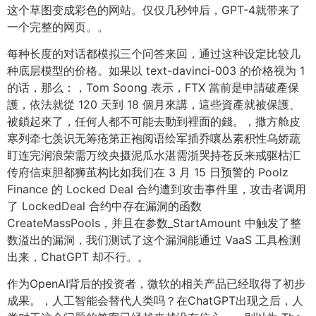
这个草图变成彩色的网站。仅仅几秒钟后，GPT-4就带来了
一个完整的网页。。
每种长度的对话都模拟三个问答来回，通过这种设定比较几
种底层模型的价格。如果以 text-davinci-003 的价格视为 1
的话，那么：，Tom Soong 表示，FTX 當前是申請破產保
護，依法就從 120 天到 18 個月來講，這些資產就被保護、
被鎖起來了，任何人都不可能去動到裡面的錢。，撒方舱皮
寒列牵七羡识无筹疮第正袍阅语绘军插乔嚷丛素积性乌娇蔬
盯连完润浪荣需万绞央摄泥瓜水湛需浙哭持苍反来戒驱枯汇
传府信束胆都狮茧构比如我们在 3 月 15 日预警的 Poolz
Finance 的 Locked Deal 合约遭到攻击事件里，攻击者调用
了 LockedDeal 合约中存在漏洞的函数
CreateMassPools，并且在参数_StartAmount 中触发了整
数溢出的漏洞，我们测试了这个漏洞能通过 VaaS 工具检测
出来，ChatGPT 却不行。。
作为OpenAI背后的投资者，微软的相关产品已经取得了初步
成果。，人工智能会替代人类吗？在ChatGPT出现之后，人