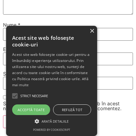
Nume
*
×
Acest site web folosește
cookie-uri
Email
*
Acest site web folosește cookie-uri pentru a
îmbunătăți experiența utilizatorului. Prin
utilizarea site-ului nostru web, sunteți de
acord cu toate cookie-urile în conformitate
Site web
cu Politica noastră privind cookie-urile.
Află
mai multe
STRICT NECESARE
Salvează-mi numele, emailul și site-ul web în acest
navigator pentru data viitoare când o să comentez.
ACCEPTĂ TOATE
REFUZĂ TOT
ARATĂ DETALIILE
POWERED BY COOKIESCRIPT