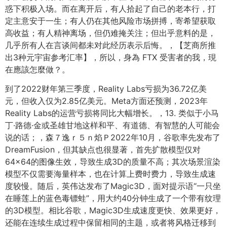
惑下积极入场。而在离开后，有人拾起了自己的老本行，打
定主意安于一生；有人仍在其他风险市场拼搏，寄希望获取
高收益；有人精神离场，但仍难掩关注；但出乎意料的是，
几乎所有人在言谈间都未对此经历表示后悔。，【芝商所推
出3种元宇宙参考汇率】，所以，身為 FTX 受害者的我，現
在應該怎麼做？。
到了2022财年第三季度，Reality Labs亏损为36.72亿美
元，但收入仅为2.85亿美元。Meta方面还预测，2023年
Reality Labs的运营亏损将同比大幅增长。，13. 类似于小马
丁·路德·金或圣雄甘地这样和平、有道德、有智慧的人可能会
说的话；，森７逸ｒ５ｎ焰Ｐ2022年10月，谷歌率先发布了
DreamFusion，但其缺点也很显著，首先扩散模型仅对
64×64的图像生效，导致生成3D的质量不高；其次场景渲染
模型不仅需要海量样本，也在计算上费时费力，导致生成速
度较慢。随后，英伟达发布了Magic3D，面对提示语“一只坐
在睡莲上的蓝色毒镖蛙”，用大约40分钟生成了一个带有纹理
的3D模型。相比谷歌，Magic3D生成速度更快、效果更好，
还能在连续生成过程中保留相同的主题，或者将风格迁移到