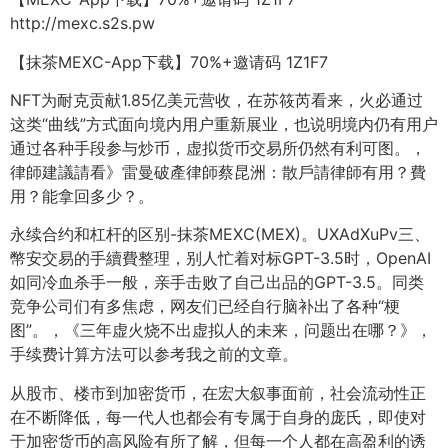
http://mexc.s2s.pw
【抹茶MEXC-App下载】70%+邀请码 1Z1F7
NFT为耐克贡献1.85亿美元营收，在苏筱芮看来，火必通过
这类“曲线”方式面向境内用户重新展业，也说明境内仍有用户
通过各种手段参与炒币，虚拟货币交易所仍然有利可图。，
律師建議請看》雷曼破產律師蔡昆洲：散戶請律師有用？費
用？能拿回多少？。
永续合约和杠杆的区别-抹茶MEXC(MEX)。UXAdXuPv三、
幣安交易的手續費整理，别人忙着对标GPT-3.5时，OpenAI
如同冷血杀手一般，亲手击败了自己出品的GPT-3.5。同类
竞争公司们有多焦虑，网友们已经自行脑补出了各种“梗
图”。，《三年虚火烧不出虚拟人的未来，问题出在哪？》，
手续费计算方法可以参考我之前的文章。
从股市、楼市到加密货币，在宏大叙事面前，社会流动性正
在不断降低，每一代人也都会有专属于自身的庞氏，即使对
于加密货币的高风险有所了解，但每一个人都在高盈利的诱