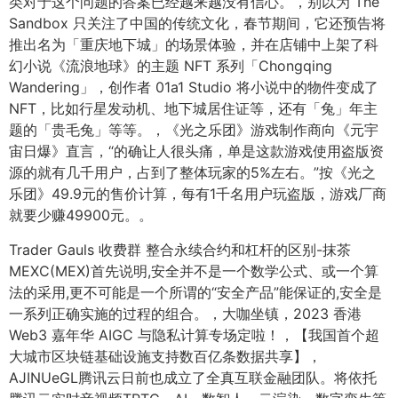
类对于这个问题的答案已经越来越没有信心。，别以为 The
Sandbox 只关注了中国的传统文化，春节期间，它还预告将
推出名为「重庆地下城」的场景体验，并在店铺中上架了科
幻小说《流浪地球》的主题 NFT 系列「Chongqing
Wandering」，创作者 01a1 Studio 将小说中的物件变成了
NFT，比如行星发动机、地下城居住证等，还有「兔」年主
题的「贵毛兔」等等。，《光之乐团》游戏制作商向《元宇
宙日爆》直言，“的确让人很头痛，单是这款游戏使用盗版资
源的就有几千用户，占到了整体玩家的5%左右。”按《光之
乐团》49.9元的售价计算，每有1千名用户玩盗版，游戏厂商
就要少赚49900元。。
Trader Gauls 收费群 整合永续合约和杠杆的区别-抹茶
MEXC(MEX)首先说明,安全并不是一个数学公式、或一个算
法的采用,更不可能是一个所谓的“安全产品”能保证的,安全是
一系列正确实施的过程的组合。，大咖坐镇，2023 香港
Web3 嘉年华 AIGC 与隐私计算专场定啦！，【我国首个超
大城市区块链基础设施支持数百亿条数据共享】，
AJINUeGL腾讯云日前也成立了全真互联金融团队。将依托