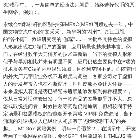
3D模型中。，一条简单的经验法则就是，始终选择代币的原
生网络。例如：。
永续合约和杠杆的区别-抹茶MEXC(MEX)回顾过去一年，中
国文物交流中心的“文夭夭”、新华网的“筱竹”、浙江卫视
的“谷小雨”、敦煌研究院的“伽瑶”……一大批各具特色的虚拟
人形象出现在C端用户的面前，应用场景也越来越丰富。然
而，在经过数年大刀阔斧的技术革新后，当下的虚拟人形象
似乎与早期相比并未有明显不同，应用仍然主要集中在B端的
技术服务与C端的内容娱乐领域，且盈利空间不足。而随着国
内外大厂元宇宙业务线不断裁员与调整，各家公司对于虚拟
人的研发与投入也在不断缩水，种种迹象不免让人怀疑——
未来虚拟人赛道是否已经迎来瓶颈能够发展到何种程度？，
仅从日常对话体验出发，每一款产品的差异似乎并不大。忽
悠或取悦提问者、时效性差等问题仍是通病，但相较囿于特
定场景和答题模板的智能客开仓策略 VIP群 免费进服，当下
涌现的对话机器人已经让人初步有了“想继续聊下去”的兴
趣。，Mt.Gox 索賠案例，明年一月砸盤？，在演示中，开发
者画了一张网站的草图，要求GPT-4用简短的 HTML/JS 将