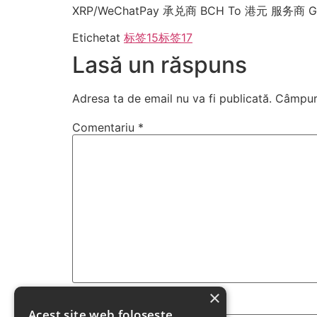
XRP/WeChatPay 承兑商 BCH To 港元 服务商
Etichetat
标签15
标签17
Lasă un răspuns
Adresa ta de email nu va fi publicată.
Câmpuri
Comentariu
*
×
Nume
*
Acest site web folosește