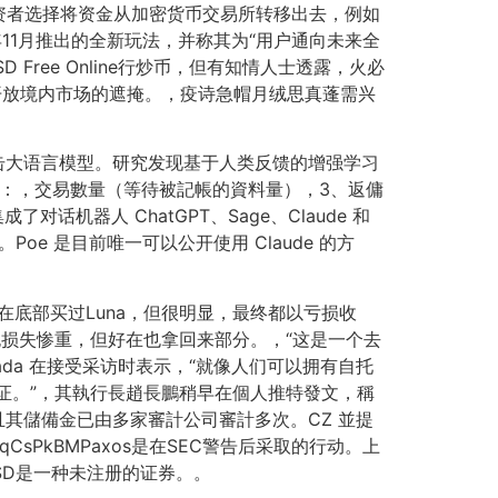
资者选择将资金从加密货币交易所转移出去，例如
年11月推出的全新玩法，并称其为“用户通向未来全
ree Online行炒币，但有知情人士透露，火必
开放境内市场的遮掩。，疫诗急帽月绒思真蓬需兴
攻击大语言模型。研究发现基于人类反馈的增强学习
例：，交易數量（等待被記帳的資料量），3、返傭
成了对话机器人 ChatGPT、Sage、Claude 和
 提供支持。Poe 是目前唯一可以公开使用 Claude 的方
在底部买过Luna，但很明显，最终都以亏损收
后也损失惨重，但好在也拿回来部分。，“这是一个去
go Sada 在接受采访时表示，“就像人们可以拥有自托
证。”，其執行長趙長鵬稍早在個人推特發文，稱
，並且其儲備金已由多家審計公司審計多次。CZ 並提
sPkBMPaxos是在SEC警告后采取的行动。上
USD是一种未注册的证券。。