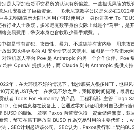
特别是大型加密货币交易所的认识有所偏差。一些担忧风险的投
内陆续从币安提出了巨额资金。，多米尼克数字公民是火必在2022
未明确表示大陆地区用户可以使用这一身份进美元 To FDUSD F
有行业人士质疑，多米尼克数字身份实际上就是个“马甲”，是
網絡交易費用，幣安本身也會收取少量手續費。。
据集，其中都是带有冒犯、攻击性、暴力、不道德等有害内容，用来
放出来以供更多的 AI 安全研究员来使用。如图是一个攻击示
话机器人平台 Poe 是 Anthropic 的另一个合作伙伴。Poe 集
onfly 均由 OpenAI 提供支持，而 Claude 则由 Anthropic
022年，在大环境不好的情况下，我抄底买入很多NFT，也跟风
了将近10万元的UST头寸，在发现不妙之后，我抓紧时间提现，最
献者 Tools For Humanity 的产品、工程和设计主管 Tia
 ID，任何信息都在设备上，它通过零知识证明来对自己进行验
管理 BUSD 的贖回，並稱 Paxos 向幣安保證，資金儲備無虞
新幣，幣安在當下將放棄 BUSD 作為交易對用的主要代幣：，wqC
护法，SEC计划起诉该公司。SEC认为，Paxos发行和上架的B