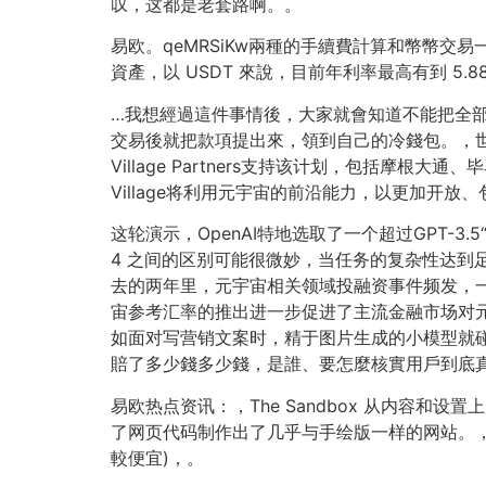
叹，这都是老套路啊。。
易欧。qeMRSiKw兩種的手續費計算和幣幣交易一
資產，以 USDT 來說，目前年利率最高有到 
…我想經過這件事情後，大家就會知道不能把全
交易後就把款項提出來，領到自己的冷錢包。，世
Village Partners支持该计划，包括
Village将利用元宇宙的前沿能力，以更加
这轮演示，OpenAI特地选取了一个超过GPT-3.
4 之间的区别可能很微妙，当任务的复杂性达到足
去的两年里，元宇宙相关领域投融资事件频发，
宙参考汇率的推出进一步促进了主流金融市场对
如面对写营销文案时，精于图片生成的小模型就
賠了多少錢多少錢，是誰、要怎麼核實用戶到底
易欧热点资讯：，The Sandbox 从内容和
了网页代码制作出了几乎与手绘版一样的网站。，
較便宜)，。