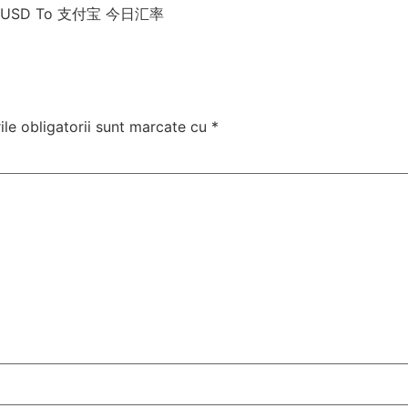
 GUSD To 支付宝 今日汇率
le obligatorii sunt marcate cu
*