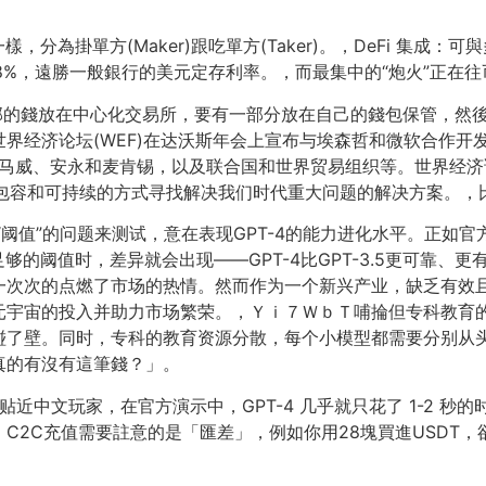
樣，分為掛單方(Maker)跟吃單方(Taker)。，DeFi 集
5.88%，遠勝一般銀行的美元定存利率。，而最集中的“炮火”正在
部的錢放在中心化交易所，要有一部分放在自己的錢包保管，然
界经济论坛(WEF)在达沃斯年会上宣布与埃森哲和微软合作开
摩根大通、毕马威、安永和麦肯锡，以及联合国和世界贸易组织等。世界经
开放、包容和可持续的方式寻找解决我们时代重大问题的解决方案。
5“阈值”的问题来测试，意在表现GPT-4的能力进化水平。正如官方所
够的阈值时，差异就会出现——GPT-4比GPT-3.5更可靠
一次次的点燃了市场的热情。然而作为一个新兴产业，缺乏有效
元宇宙的投入并助力市场繁荣。，Ｙｉ７ＷｂＴ哺掄但专科教育
碰了壁。同时，专科的教育资源分散，每个小模型都需要分别从
真的有沒有這筆錢？」。
设置上贴近中文玩家，在官方演示中，GPT-4 几乎就只花了 1-2
C2C充值需要註意的是「匯差」，例如你用28塊買進USDT，