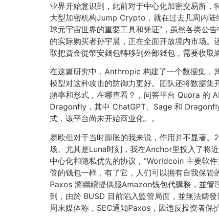
业界开始意识到，此前对于中心化加密交易所，
大型加密机构Jump Crypto，就在过去几周
球元宇宙世界的重要工具和凭证”，虽然各类公告中并
的实际购买者孙宇晨，正在全面开放境内市场。还
取把資金從幣安錢包轉移到外部錢包，需要收取
在这篇研究中，Anthropic 构建了一个数
模型对这种攻击的防御力更好。团队还将数据集开
頻率和形式，在哪查看？，问答平台 Quora 的 AI 对
Dragonfly，其中 ChatGPT、Sage 和 Drag
式，该平台尚未开始商业化。。
易欧但对于当时膨胀的我来说，作用并不显著。2
场。尤其是Luna时刻，我在Anchor里投入
中心化和隐私优先的协议，”Worldcoin 主要软件贡
管的钱包一样，有了它，人们可以拥有自我保管的
Paxos 將繼續提供服Amazon钱包代購務，並
到，由於 BUSD 目前陷入監管局面，並無法鑄發
周末媒体称，SEC通知Paxos，因违反投资者保