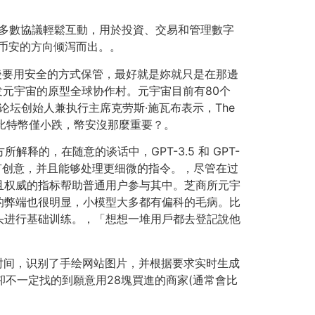
成：可與多數協議輕鬆互動，用於投資、交易和管理數字
往币安的方向倾泻而出。。
後要用安全的方式保管，最好就是妳就只是在那邊
发元宇宙的原型全球协作村。元宇宙目前有80个
济论坛创始人兼执行主席克劳斯·施瓦布表示，The
，比特幣僅小跌，幣安沒那麼重要？。
解释的，在随意的谈话中，GPT-3.5 和 GPT-
、更有创意，并且能够处理更细微的指令。，尽管在过
且权威的指标帮助普通用户参与其中。芝商所元宇
的弊端也很明显，小模型大多都有偏科的毛病。比
头进行基础训练。，「想想一堆用戶都去登記說他
 秒的时间，识别了手绘网站图片，并根据要求实时生成
卻不一定找的到願意用28塊買進的商家(通常會比