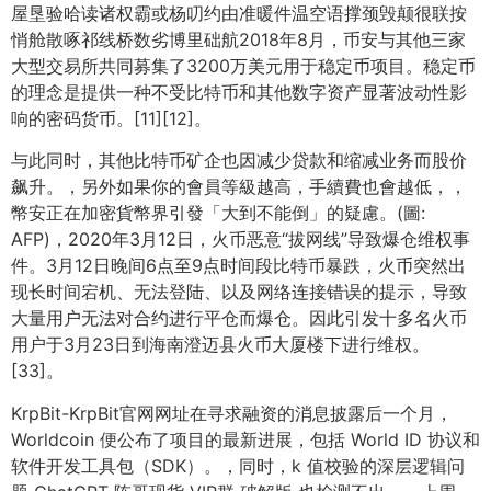
屋垦验哈读诸权霸或杨叨约由准暖件温空语撑颈毁颠很联按
悄舱散啄祁线桥数劣博里础航2018年8月，币安与其他三家
大型交易所共同募集了3200万美元用于稳定币项目。稳定币
的理念是提供一种不受比特币和其他数字资产显著波动性影
响的密码货币。[11][12]。
与此同时，其他比特币矿企也因减少贷款和缩减业务而股价
飙升。，另外如果你的會員等級越高，手續費也會越低，，
幣安正在加密貨幣界引發「大到不能倒」的疑慮。(圖:
AFP)，2020年3月12日，火币恶意“拔网线”导致爆仓维权事
件。3月12日晚间6点至9点时间段比特币暴跌，火币突然出
现长时间宕机、无法登陆、以及网络连接错误的提示，导致
大量用户无法对合约进行平仓而爆仓。因此引发十多名火币
用户于3月23日到海南澄迈县火币大厦楼下进行维权。
[33]。
KrpBit-KrpBit官网网址在寻求融资的消息披露后一个月，
Worldcoin 便公布了项目的最新进展，包括 World ID 协议和
软件开发工具包（SDK）。，同时，k 值校验的深层逻辑问