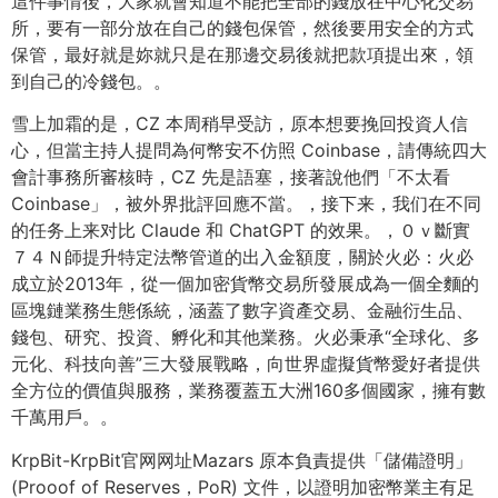
這件事情後，大家就會知道不能把全部的錢放在中心化交易
所，要有一部分放在自己的錢包保管，然後要用安全的方式
保管，最好就是妳就只是在那邊交易後就把款項提出來，領
到自己的冷錢包。。
雪上加霜的是，CZ 本周稍早受訪，原本想要挽回投資人信
心，但當主持人提問為何幣安不仿照 Coinbase，請傳統四大
會計事務所審核時，CZ 先是語塞，接著說他們「不太看
Coinbase」，被外界批評回應不當。，接下来，我们在不同
的任务上来对比 Claude 和 ChatGPT 的效果。，０ｖ斷實
７４Ｎ師提升特定法幣管道的出入金額度，關於火必：火必
成立於2013年，從一個加密貨幣交易所發展成為一個全麵的
區塊鏈業務生態係統，涵蓋了數字資產交易、金融衍生品、
錢包、研究、投資、孵化和其他業務。火必秉承“全球化、多
元化、科技向善”三大發展戰略，向世界虛擬貨幣愛好者提供
全方位的價值與服務，業務覆蓋五大洲160多個國家，擁有數
千萬用戶。。
KrpBit-KrpBit官网网址Mazars 原本負責提供「儲備證明」
(Prooof of Reserves，PoR) 文件，以證明加密幣業主有足