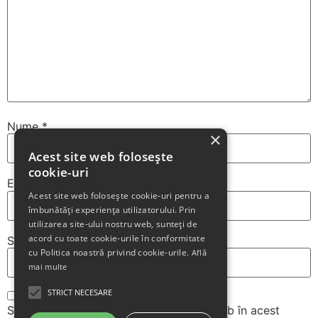
Nume
*
×
Acest site web folosește
cookie-uri
Email
*
Acest site web folosește cookie-uri pentru a
îmbunătăți experiența utilizatorului. Prin
utilizarea site-ului nostru web, sunteți de
acord cu toate cookie-urile în conformitate
Site web
cu Politica noastră privind cookie-urile.
Află
mai multe
STRICT NECESARE
Salvează-mi numele, emailul și site-ul web în acest