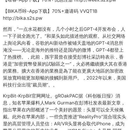
【BIKA币咔-App下载】70%+邀请码 VVQT1B
http://bika.s2s.pw
然而，“一点水花都没有，几个小时之后GPT-4开发布会，人
一下子就全跑光了。”和菜头如此描述他的观察。从社交网络
上舆论风向看，谷歌的AI新动作被铺天盖地的GPT-4消息所
淹没——无论是海外的推特还是国内的微博，GPT-4都登上
了热搜榜。，此前，孫宇晨曾在接受彭博社采訪時表示，香
港是“加密貨幣發展的試驗區之一”，火必將繼續擴大其在香港
的業務。擴大在香港的業務是為了能在更廣大地區的加密政
策放寬時能更加順暢的接觸到新用戶。，2022年以来，美国
科技行业出现“裁员潮”。。
KrpBit-KrpBit官网网址。gROakPAC据《科创板日报》消
息，知名苹果爆料人Mark Gurman在彭博社发表最新文章，
指出苹果在内部概述了一个美好的愿景：头显可以全天候佩
戴。此外在苹果内部，一些负责推进“RealityPro”混合现实头
显的高层管理人员坚信：AR/VR头显将会取代iPhone，成为