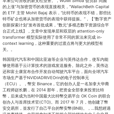
苹果公司营收的新支柱业务。，WGMI Simba 会员群 同频
的上涨“与加密货币的表现直接相关，”WallachBeth Capital
的 ETF 主管 Mohit Bajaj 表示，“比特币的表现不错，那些比
特币矿企也将从加密货币的表现中获得提振。”，【“数字资产
创新探索计划”发布首批成果，“数元”多模态数字资源综合平
台正式上线】，文章中发现单层和双层的 attention-only
transformer 模型实际使用了非常不同的算法来完成 in-
context learning，这种重要的过渡点将与更大的模型有
关。。
韩国现代汽车和中国比亚迪等企业与英伟达合作，使车内能
够使用基于云计算技术的游戏发送服务。除此之外，英伟达
还和富士康宣布合作开发自动驾驶汽车平台，面向全球汽车
市场生产基于NVIDIADRIVEOrin的电子控制单元
（ECU）。，幣安 Binance，它的创办人是一名加拿大华裔
工程师赵长鹏，在 2014 那年，把资金全部拿来投资比特
幣，后来成为当时中国最大比特幣交易平台 OK Coin 的联合
创办人与首席技术官(CTO)。而 2017 年 7 月，他创建了幣
安交易所，並发行了自己平台的幣安幣(BNB)。，…我想經過