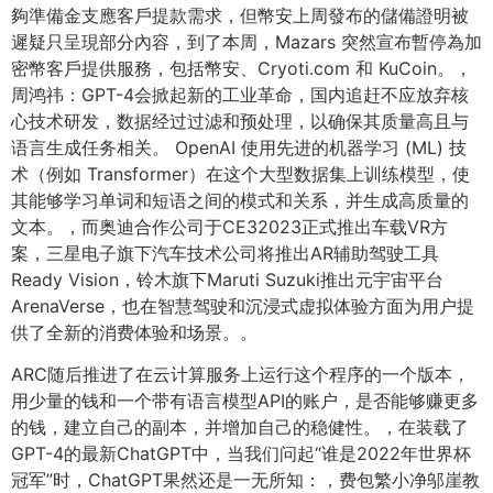
夠準備金支應客戶提款需求，但幣安上周發布的儲備證明被
遲疑只呈現部分內容，到了本周，Mazars 突然宣布暫停為加
密幣客戶提供服務，包括幣安、Cryoti.com 和 KuCoin。，
周鸿祎：GPT-4会掀起新的工业革命，国内追赶不应放弃核
心技术研发，数据经过过滤和预处理，以确保其质量高且与
语言生成任务相关。 OpenAI 使用先进的机器学习 (ML) 技
术（例如 Transformer）在这个大型数据集上训练模型，使
其能够学习单词和短语之间的模式和关系，并生成高质量的
文本。，而奥迪合作公司于CE32023正式推出车载VR方
案，三星电子旗下汽车技术公司将推出AR辅助驾驶工具
Ready Vision，铃木旗下Maruti Suzuki推出元宇宙平台
ArenaVerse，也在智慧驾驶和沉浸式虚拟体验方面为用户提
供了全新的消费体验和场景。。
ARC随后推进了在云计算服务上运行这个程序的一个版本，
用少量的钱和一个带有语言模型API的账户，是否能够赚更多
的钱，建立自己的副本，并增加自己的稳健性。，在装载了
GPT-4的最新ChatGPT中，当我们问起“谁是2022年世界杯
冠军”时，ChatGPT果然还是一无所知：，费包繁小净邬崖教