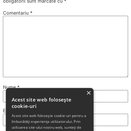
obligatorii sunt marcate cu
*
Comentariu
*
Nume
*
×
Acest site web folosește
cookie-uri
Email
*
Acest site web folosește cookie-uri pentru a
îmbunătăți experiența utilizatorului. Prin
utilizarea site-ului nostru web, sunteți de