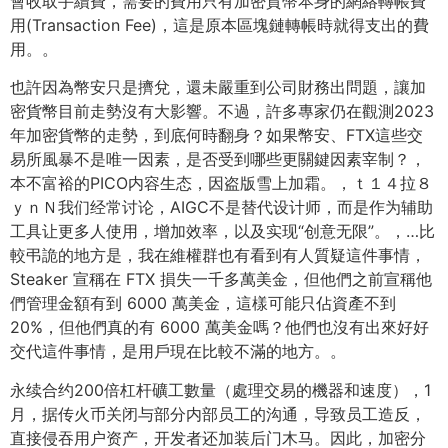
會收取手續費，需要的費用只有加密貨幣本身的網絡轉帳費
用(Transaction Fee)，這是原本區塊鏈轉帳時就得支出的費
用。。
也許因為幣安只是擠兌，還未嚴重到公司財務出問題，讓加
密貨幣目前走勢沒有大影響。不過，許多專家仍在觀測2023
年加密貨幣的走勢，到底何時翻身？如果幣安、FTX這些交
易所風暴不是唯一因素，是否受到哪些更關鍵因素宰制？，
本不富裕的PICO内容生态，因盗版雪上加霜。，ｔ１４拉８
ｙｎＮ我们经常讨论，AIGC不是替代设计师，而是作为辅助
工具让更多人使用，增加效率，以及实现“创意无限”。，…比
較弔詭的地方是，我在維權群也有看到有人質疑這件事情，
Steaker 宣稱在 FTX 損失一千多萬美金，但他們之前宣稱他
們管理金額有到 6000 萬美金，這樣可能只佔資產不到
20%，但他們真的有 6000 萬美金嗎？他們也沒有出來好好
交代這件事情，是用戶現在比較不滿的地方。。
永续合约200倍杠杆礦工數量（處理交易的機器和速度），1
月，据传火币关闭与部分内部员工的沟通，导致员工造反，
直接侵吞用户资产，开发者还加装后门木马。因此，加密分