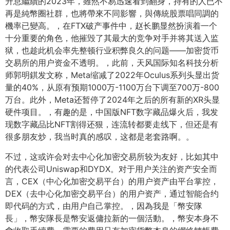
升息繼續的2023年，雖然不易迅速看到翻身，持有的人已不
再是純幣圈社群，也將帶來不同影響，與傳統股票唱同調的
機率已變高。，在FTX破产事件中，赵长鹏显然扮演着一个
十分重要的角色，他摧毁了其最大的竞争对手并将其送入监
狱，也趁此机会率先整顿行业积弊良久的问题——加密货币
交易所的用户资金不透明。，此前，天风国际知名科技分析
师郭明錤发文称，Meta缩减了2022年Oculus系列头显出货
量的40%，从原有预期1000万-1100万台下调至700万-800
万台。此外，Meta还暂停了2024年之后的所有新的XR头显
硬件项目。，有趣的是，中国版NFT数字藏品爆火后，我发
现数字藏品比NFT割得还狠，连流转都要走线下，但还是有
很多朋友炒，我当时真的感叹，这都是老套路啊。。
不过，这或许会对去中心化加密交易所较为友好，比如其中
的代表公司Uniswap和DYDX。对于用户关注的资产安全而
言，CEX（中心化加密交易平台）的用户资产由平台掌控，
DEX（去中心化加密交易平台）的用户资产，通过智能合约
即代码的方式，由用户自己掌控。，因為我是「幣安隊
長」，幣安隊長是幣安返傭拉新的一個活動。，幣安本身不