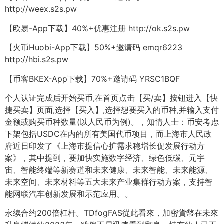
http://weex.s2s.pw
【欧易-App下载】40%+优惠注册 http://ok.s2s.pw
【火币Huobi-App下载】50%+邀请码 emqr6223
http://hbi.s2s.pw
【币客BKEX-App下载】70%+邀请码 YRSC1BQF
个人认证完成后开始买币,在首页点击【买/卖】按钮进入【快
捷买卖】页面,选择【买入】,选择想要买入的币种,并输入支付
金额或购买币种数量(以人民币为例)。，知情人士：币安考虑
下架包括USDC在内的所有美国代币项目，而上海市人民政
府近日印发了《上海市提信心扩需求稳增长促发展行动方
案》，其中提到，要加快实施数字经济、绿色低碳、元宇
宙、智能终端等新赛道和未来健康、未来智能、未来能源、
未来空间、未来材料等五大未来产业集群行动方案，支持智
能网联汽车创新发展和示范应用。。
永续合约200倍杠杆。TDfogFAS從此看來，加密貨幣在未來