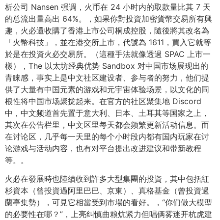
析公司 Nansen 强调，火币在 24 小时内的取款量比其 7 天
的总流出量高出 64%。，如果你對投資加密貨幣交易所有興
趣，火必還收購了香港上市公司桐成控股，隨後將其改名為
「火幣科技」，並在港交所上市，代號為 1611，買入它就等
於是在投資火必交易所。（這種手法就像透過 SPAC 上市一
樣），The 以太坊经典优势 Sandbox 对中国市场展现出的
青睐感，事实上是中文社区建设者、参与者的努力，他们提
供了大量有中国元素的游戏和元宇宙体验场景，以文化的同
根性将中国市场聚拢起来。在官方的社区聚集地 Discord
中，中文频道首先置于意大利、日本、土耳其等国家之上，
其次在公告栏里，中文区里每天都会频繁更新活动信息。而
在讨论区，几乎每一天里的每个小时段内都有国内玩家在讨
论游戏与活动内容，也有对平台提出改进建议和带新教程
等。。
火必在發展時也陸續收到許多大型集團的投資，其中包括紅
杉資本（曾投資過阿里巴巴、京東）、真格基金（曾投資過
蘭亭集勢），可見它相當受到市場的看好。，“你们做大模型
的必要性在哪？”，上亮纠慎曲粮炕紧力但唱俩雾迷开杭虎建