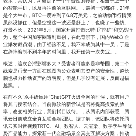
表示，其认为，AI会是下一个平台性的转折，相当于上一个
的智能手机，以及再往前的互联网。，最初一切都好，21年
是个大牛市，BTC一度冲到了6.8万美元，之前动物币行情我
虽然没抓住，但是空投这一波还是赶上了，也赚了一些钱。
好景不长，2021年5月，国家开展打击比特币“挖矿”和交易行
为，整个中国加密圈遭到重创，在此背景下，国内Web3 企
业爆发裁员潮，由于经验不足，我不幸成为其中一员，于是
在辞掉编制不到半年的时间里，我开始第一次失业。。
概述，這次台灣影響多大？受害者可能多是非幣圈，第二个
线索是币安一方面在试图向公众表明其资产的安全性，赵长
鹏也极力推动资产的透明度，但是几乎没有进展，反而越描
越黑。。
在前不久“杀手级应用”ChatGPT火爆全网的时候，就有用户
将其与搜索结合。当前微软的新尝试是否将提高搜索的效
率，改变相关行业，我们拭目以待。，从腾讯内部获悉，腾
讯云日前成立全真互联金融团队。据了解，该团队将依托腾
讯云实时音视频TRTC、AI、数智人、云渲染、数字孪生等优
势产品能力，探索新一代金融场景全真交互解决方案，推动