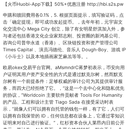
【火币Huobi-App下载】50%+优惠注册 http://hbi.s2s.pw
申購和贖回費用各0.1%，5. 根据页面提示，填写验证码，点
击「确定提现」即可成功发起提币。，去年年初，元宇宙文
化交流中心 Mega City 创立，除了有女明星舒淇加入外，参
与者还包括香港文化企业家郑志刚、投资圈的新鸿基公司、
咨询公司普华永道（香港）、区块链投资和资产管理公司
Times Capital 、演员冯德伦、音乐人 Dough-Boy、游戏 IP
《小斗士》以及本地插画家芝麻羔等等。。
欧易okex交易平台官网。aMsmndrC蒋梦初表示，币安向用
户证明其用户资产安全性的方式是通过默克尔树，然而默克
尔树有一个前提条件：足够权威的审计公司为其提供审计服
务，而四大已经拒绝了它。，“这是一个去中心化和隐私优先
的协议，”Worldcoin 主要软件贡献者 Tools For Humanity
的产品、工程和设计主管 Tiago Sada 在接受采访时表
示，“就像人们可以拥有自托管的钱包一样，有了它，人们可
以拥有自我保管的 ID，任何信息都在设备上，它通过零知识
证明来对自己进行验证。”，红杉资本合伙人莱昂内日前公开