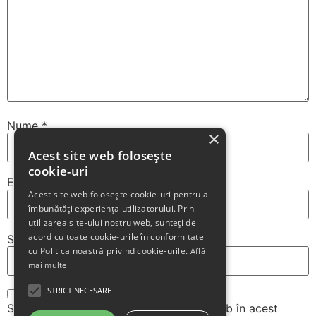
Nume
*
×
Acest site web folosește
cookie-uri
Email
*
Acest site web folosește cookie-uri pentru a
îmbunătăți experiența utilizatorului. Prin
utilizarea site-ului nostru web, sunteți de
acord cu toate cookie-urile în conformitate
Site web
cu Politica noastră privind cookie-urile.
Află
mai multe
STRICT NECESARE
Salvează-mi numele, emailul și site-ul web în acest