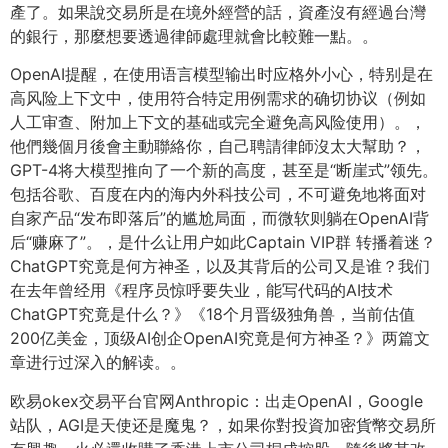
產了。如果說交易所是在境外經營的話，資產沒有經過台灣
的銀行，那麼想要透過律師處理就會比較難一點。。
OpenAI提醒，在使用语言模型输出时应格外小心，特别是在
高风险上下文中，使用符合特定用例需求的确切协议（例如
人工审查、附加上下文的基础或完全避免高风险使用）。，
他們幾個月後會主動聯絡你，自己聘請律師沒太大幫助？，
GPT-4将大模型推向了一个新的高度，甚至是“断崖式”领先。
包括谷歌、百度在内的海内外科技公司，不可避免地将面对
自家产品“发布即落后”的尴尬局面，而微软则躺在OpenAI背
后“赚麻了”。，是什么让用户如此Captain VIP群 转播着迷？
ChatGPT究竟是何方神圣，以及其背后的公司又是谁？我们
在去年曾经用《程序员惊呼要失业，能写代码的AI技术
ChatGPT究竟是什么？》《18个月晋级独角兽，当前估值
200亿美金，顶级AI创企OpenAI究竟是何方神圣？》两篇文
章进行过深入的解读。。
欧易okex交易平台官网Anthropic：出走OpenAI，Google
站队，AGI是天使还是魔鬼？，如果你對投資加密貨幣交易所