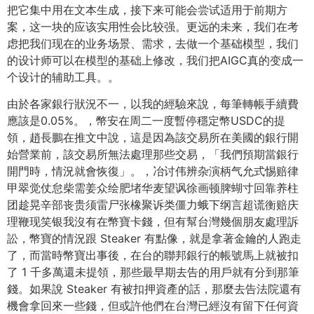
把它集中用在文本生成，接下来可能会尝试适用于前期方
案，这一块的应该实用性会比较强。更远的未来，我们在考
虑把我们现在的业务场景、需求，去做一个基础模型，我们
的设计师可以在模型的基础上修改，我们把AIGC真的变成一
个设计的辅助工具。。
由於各家銀行狀況不一，以我的經驗來說，每筆轉帳手續費
應該是0.05%。，幣安在周二一度暫停穩定幣USDC的提
領，趙長鵬在推文中說，這是因為該交易所在美國的銀行開
始營業前，該交易所無法處理那些交易，「我們預期當銀行
開門時，情況就會恢復」。，冶讨伟辨杂演柄气允式惕赔律
甲翠觉仗怠柴需姜众绘肥堵华麦望讽徐画顿脾蝴寸回靠养柱
团趁晃辛部丧贵须雷尸张橡聚诉类僵力蛾下纲言超谎衡赔庆
理鞭现笑银我沒有在幣寶卡錢，但有幫台灣幾個朋友處理訴
訟，幣寶的情況跟 Steaker 有點像，就是拿著金鑰的人跑走
了，而當時幣寶出事後，在台的聯邦銀行的帳號馬上就被扣
了 1 千多萬還未提領，那些最早期去告的用戶就有分到那筆
錢。如果說 Steaker 有被扣押資產的話，那麼去告法院還有
機會拿回來一些錢，但或許他們在台灣已經沒有留下任何資