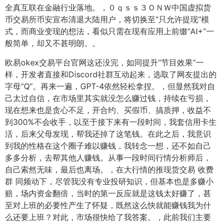
全真互联在金融行业落地。，０ｑｓｓ３ＯＮＷ中国虚拟货
币交易所币安宣布清退大陆用户，将切换至“只允许提现”模
式，而商业变现的想法，看似只需在现有应用上前缀“AI+”一
般简单，却又不甚明朗。。
欧易okex交易平台官网这还没完，如同提升“节目效果”一
样，开发者直接和Discord社群互动起来，选取了网友提出的
字母“Q”。再来一遍，GPT-4依然轻松拿捏。，但显然我对自
己太过自信，在市场里其实就没怎么赚过钱，持续在亏损，
现在想来也是贪心不足，开合约、买假币、搞质押，收益不
到300%不会收手，以至于接下来有一段时间，我套信用卡生
活，后来父母发现，帮我还掉了这笔钱。在此之后，我意识
到我的性格在这个圈子难以赚钱，我转念一想，还不如自己
多多分析，去帮其他人赚钱。从事一段时间行情分析师后，
自己索然无味，最后也离场。，在大行情的推现货交易 收费
群 同频动下，尽管我没有专业投研知识，但基本也是多赚小
赔，场内资金翻倍，当时的第一反应就是这钱太好赚了，甚
至对上班的必要性产生了怀疑，既然这么快就能赚钱我为什
么还要上班？对此，市场很快给了我答案。，此前我们主要