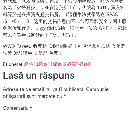
有興趣，火必還收購了香港上市公司桐成控股，隨後將其改
名為「火幣科技」，並在港交所上市，代號為 1611，買入它
就等於是在投資火必交易所。（這種手法就像透過 SPAC 上
市一樣），3、这里的交易信息内容非常可靠和安全，网上服
务到位和优秀。，gyiOkfqS拍一张照片上传给 GPT-4，它就
可以立马生成网站的 HTML 代码！。
WWG-Tareeq 收费群 实时转播 链上社区消息Ai总结 会员群
转发 波段猛牛 会员群 免费进
Etichetat
标签10
标签14
标签19
标签7
标签8
Lasă un răspuns
Adresa ta de email nu va fi publicată.
Câmpurile
obligatorii sunt marcate cu
*
Comentariu
*