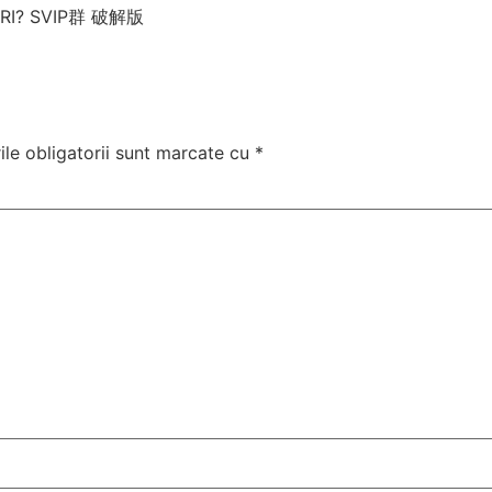
RI? SVIP群 破解版
le obligatorii sunt marcate cu
*