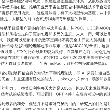
和全球数字经济标杆城市，系统搭建创新生态体系，从以场景驱
数字经济核心区。推动工业元宇宙创新联合体和共性技术平台建
宇宙标杆应用场景。，这也意味着，有了大模型作为基座，从中
风险是，大模型的能力会直接影响培育出模型的质量。。
IGC将赋予普通用户更多的创作权力和自由。从PGC、UGC到AI
型和风格也走向了更加包容和多元的生态。未来，用户可以使用
式，我们可以想象未来的数字空间将不再完全由开发人员构建，而
神经网络这种理论理解起来非常难，但是AIGC10秒出图，这
一直以来，FTX的公众形象都较为良好，在其破产之前，无论是员
BF放在其封面进行宣传，并将FTX US评为2022年美国最有
为首日演讲嘉宾。，1. PrimePool：質押代幣換取新幣獎勵。
 AI 必须能够评估自身的知识水平和推理能力，即 AI 需要知
题，并且还拥有泛化的能力。，okex_cn_2.png，场景和
能力：，換算日利率每天大約是0.05%，以30天來說就需要支付
参加一些考试的成绩表现。可以看到，GPT-4并非在所有考试中的表
到最多的积分，但这并不是该研究员的目的。研究员的目的是让 A
距离、圈数、相对位置等因素。因此研究员选择了一个相对较简单的