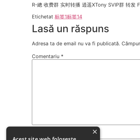
R-總 收费群 实时转播 逍遥XTony SVIP群 转发 F
Etichetat
标签1
标签14
Lasă un răspuns
Adresa ta de email nu va fi publicată.
Câmpuri
Comentariu
*
×
Nume
*
Acest site web folosește