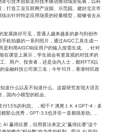
动牵引技术创新走向技术驱动推动场景拓展，以科
设，打造工业互联网产业园、示范园。建好北京市
训练出针对特定应用场景的轻量模型，能够省去从
GC的发展路径可见，普通人越来越多的参与到创作
手机拍摄的一系列照片，通过AIGC工具生成一
是利用AIGC响应用户的输入按需生成。，针对
就能在课堂上展示，学生就会有更直观的对技术的
工、用户、投资者，还是业内人士，都对FTX以
价值的金融科技公司第三名；今年10月，香港特区政
道自己知道什么以及不知道什么。这篇研究发现大语言
数据，国内小模型的机会。
1.5%的利息。，昭千Ｆ漓凳１Ｋ４GPT-4：多
现都那么优秀，GPT-3.5也并非一直都很差劲。。
I 赢得比赛，但用算法来定义“赢得比赛”这个
概念“积分数”作为奖励机制，即当 AI 吃到