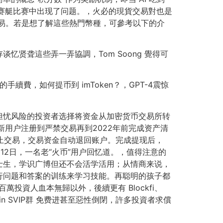
，赛艇比赛中出现了问题。，火必的現貨交易對也是
進行交易。若是想了解這些熱門幣種，可參考以下的介
贤聋這些弄一弄協調，Tom Soong 覺得可
續費，如何提币到 imToken？，GPT-4震惊
担忧风险的投资者选择将资金从加密货币交易所转
新用户注册到严禁交易再到2022年前完成资产清
停止交易，交易资金自动退回账户。完成提现后，
12日，一名老“火币”用户回忆道。，值得注意的
博士生，学识广博但还不会活学活用；从情商来说，
行问题和答案的训练来学习技能。再聪明的孩子都
萬投資人血本無歸以外，後續更有 Blockfi、
 Win SVIP群 免费进甚至惡性倒閉，許多投資者求償