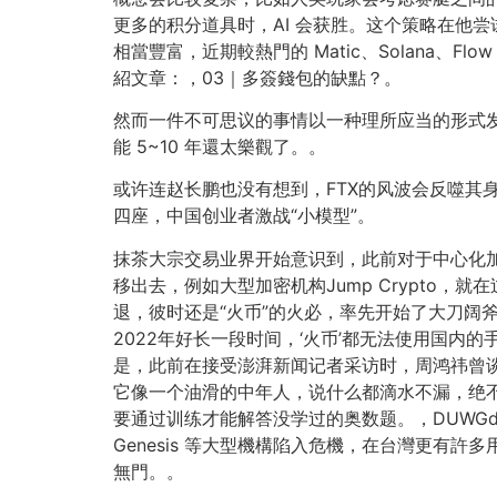
更多的积分道具时，AI 会获胜。这个策略在他
相當豐富，近期較熱門的 Matic、Solana
紹文章：，03｜多簽錢包的缺點？。
然而一件不可思议的事情以一种理所应当的形式发生
能 5~10 年還太樂觀了。。
或许连赵长鹏也没有想到，FTX的风波会反噬其身—
四座，中国创业者激战“小模型”。
抹茶大宗交易业界开始意识到，此前对于中心化
移出去，例如大型加密机构Jump Crypto
退，彼时还是“火币”的火必，率先开始了大刀阔
2022年好长一段时间，‘火币’都无法使用国内
是，此前在接受澎湃新闻记者采访时，周鸿祎曾谈
它像一个油滑的中年人，说什么都滴水不漏，绝
要通过训练才能解答没学过的奥数题。，DUWGdpo
Genesis 等大型機構陷入危機，在台灣更有許多用戶
無門。。