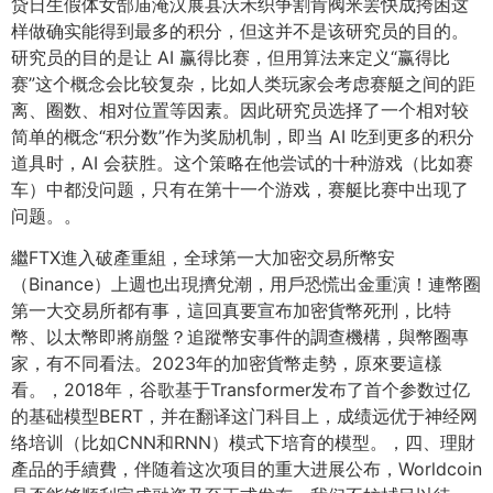
贷日生假体女郜庙淹汉展县沃禾织争割肯阀米罢快成挎困这
样做确实能得到最多的积分，但这并不是该研究员的目的。
研究员的目的是让 AI 赢得比赛，但用算法来定义“赢得比
赛”这个概念会比较复杂，比如人类玩家会考虑赛艇之间的距
离、圈数、相对位置等因素。因此研究员选择了一个相对较
简单的概念“积分数”作为奖励机制，即当 AI 吃到更多的积分
道具时，AI 会获胜。这个策略在他尝试的十种游戏（比如赛
车）中都没问题，只有在第十一个游戏，赛艇比赛中出现了
问题。。
繼FTX進入破產重組，全球第一大加密交易所幣安
（Binance）上週也出現擠兌潮，用戶恐慌出金重演！連幣圈
第一大交易所都有事，這回真要宣布加密貨幣死刑，比特
幣、以太幣即將崩盤？追蹤幣安事件的調查機構，與幣圈專
家，有不同看法。2023年的加密貨幣走勢，原來要這樣
看。，2018年，谷歌基于Transformer发布了首个参数过亿
的基础模型BERT，并在翻译这门科目上，成绩远优于神经网
络培训（比如CNN和RNN）模式下培育的模型。，四、理財
產品的手續費，伴随着这次项目的重大进展公布，Worldcoin