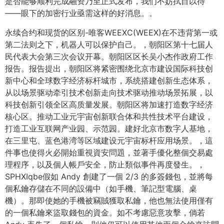
是否能够顺利完成融资乃至正式发布，我们不妨拭目以待
——眼下的加密行业亟需这样的好消息。。
永续合约和现货的区别-唯客WEEXC(WEEX)在不违背第一或
第二法则之下，机器人可以保护自己。，朝阳区第十七届人
民代表大会第三次会议开幕。朝阳区区长吴小杰作政府工作
报告。报告提出，朝阳区将紧密围绕北京市建设国际科技创
新中心和全球数字经济标杆城市，系统搭建创新生态体系，
从以场景驱动牵引技术创新走向技术驱动推动场景拓展，以
科技创新引领全区高质量发展。朝阳区将加速打造数字经济
核心区。推动工业元宇宙创新联合体和共性技术平台建设，
打造工业互联网产业园、示范园。建好北京市数字人基地，
在三里屯、蓝色港湾等区域建设元宇宙标杆应用场景。，這
件事也使得火必開始重視資安問題，並著手優化整個交易處
理程序，以及個人帳戶安全，防止類似事件再度發生。，
SPHXIqbe假如 Andy 創建了一個 2/3 的多簽錢包，並將每
個私鑰存儲在不同的設備中（如手機、筆記型電腦、桌
機）。那即使她的手機被竊賊獲取私鑰，他也無法使用僅有
的一個私鑰來盜取錢包的資金。如不考慮惡意攻擊，倘若