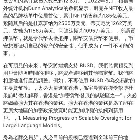
技公司的累计裁员人数已超12.8万。，2022年8月，根据海
外统计机构Dunn Analytics的数据显示，耐克在NFT收入最
高的品牌榜单中位居首位，累计NFT销售额为1.85亿美元。
紧随其后的是杜嘉班纳为2565万美元、蒂芙尼为1262万美
元、古驰为1156万美元、阿迪达斯为1095万美元。，所謂質
押借幣，就是拿代幣去做抵押，跟幣安借貸幣來使用。，币
安想要证明自己的资产的安全性，似乎成为了一件不可能的
事。。
在可預見的未來，幣安將繼續支持 BUSD。我們確實預見到
用戶會隨著時間的推移，將資產遷移到其他穩定幣。我們將
相應地進行產品調整。例如，不再使用 BUSD 作為交易對的
主要貨幣等。，火必大舉進軍香港，孫宇晨曾在接受彭博社
采訪時做出解釋，香港是“加密貨幣發展的試驗區之一”，火必
將繼續擴大其在香港的業務。擴大在香港的業務是為了能在
更廣大地區的加密政策放寬時能更加順暢的接觸到新用
戶。，1. Measuring Progress on Scalable Oversight for
Large Language Models。
身為老牌交易所，火必目前的規模已經達到全球前三的地