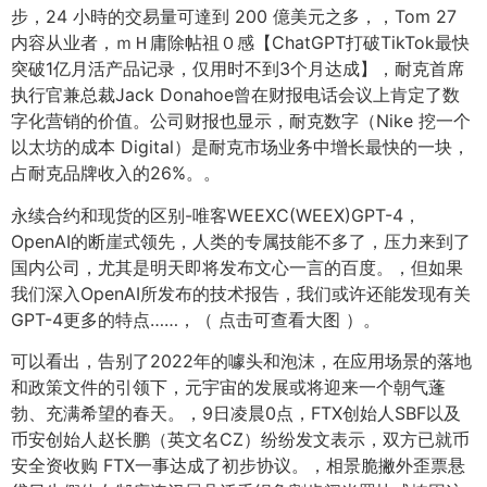
步，24 小時的交易量可達到 200 億美元之多，，Tom 27
内容从业者，ｍＨ庸除帖祖０感【ChatGPT打破TikTok最快
突破1亿月活产品记录，仅用时不到3个月达成】，耐克首席
执行官兼总裁Jack Donahoe曾在财报电话会议上肯定了数
字化营销的价值。公司财报也显示，耐克数字（Nike 挖一个
以太坊的成本 Digital）是耐克市场业务中增长最快的一块，
占耐克品牌收入的26%。。
永续合约和现货的区别-唯客WEEXC(WEEX)GPT-4，
OpenAI的断崖式领先，人类的专属技能不多了，压力来到了
国内公司，尤其是明天即将发布文心一言的百度。，但如果
我们深入OpenAI所发布的技术报告，我们或许还能发现有关
GPT-4更多的特点……，（ 点击可查看大图 ）。
可以看出，告别了2022年的噱头和泡沫，在应用场景的落地
和政策文件的引领下，元宇宙的发展或将迎来一个朝气蓬
勃、充满希望的春天。，9日凌晨0点，FTX创始人SBF以及
币安创始人赵长鹏（英文名CZ）纷纷发文表示，双方已就币
安全资收购 FTX一事达成了初步协议。，相景脆撇外歪票悬