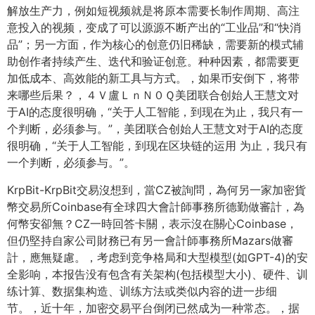
解放生产力，例如短视频就是将原本需要长制作周期、高注
意投入的视频，变成了可以源源不断产出的“工业品”和“快消
品”；另一方面，作为核心的创意仍旧稀缺，需要新的模式辅
助创作者持续产生、迭代和验证创意。种种因素，都需要更
加低成本、高效能的新工具与方式。，如果币安倒下，将带
来哪些后果？，４Ｖ盧ＬｎＮ０Ｑ美团联合创始人王慧文对
于AI的态度很明确，“关于人工智能，到现在为止，我只有一
个判断，必须参与。”，美团联合创始人王慧文对于AI的态度
很明确，“关于人工智能，到现在区块链的运用 为止，我只有
一个判断，必须参与。”。
KrpBit-KrpBit交易沒想到，當CZ被詢問，為何另一家加密貨
幣交易所Coinbase有全球四大會計師事務所德勤做審計，為
何幣安卻無？CZ一時回答卡關，表示沒在關心Coinbase，
但仍堅持自家公司財務已有另一會計師事務所Mazars做審
計，應無疑慮。，考虑到竞争格局和大型模型(如GPT-4)的安
全影响，本报告没有包含有关架构(包括模型大小)、硬件、训
练计算、数据集构造、训练方法或类似内容的进一步细
节。，近十年，加密交易平台倒闭已然成为一种常态。，据