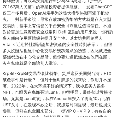
得牌照後，可以為投資組合至少為800萬港元（折合約
701.67萬人民幣）的專業投資者提供服務。，发布ChatGPT
仅三个多月后，OpenAI亲手为这场大模型热潮再添了把柴
火。，對新手來說，最常存放加密貨幣的方式就是存入大型
交易所，基本上有信譽的平台安全可靠度也值得信任。不過
對於更加注意資產安全或常與 Defi 互動的用戶來說，也有許
多人傾向使用硬體錢包提升安全性。以太坊共同創辦人
Vitalik 近期於社群討論加密資產的安全性時則表示：，但很
多人沒辦法拒絕中心化交易所幾趴幾趴的誘惑，因此就把全
部錢都放在中心化交易所，但你要知道把錢放在他們在那，
沒有私鑰就是全部讓別人掌管。。
KrpBit-KrpBit交易帶衰比特幣、災戶遍及美國與台灣：FTX
破產事件是什麼？，但对于当时膨胀的我来说，作用并不显
著。2022年，在大环境不好的情况下，我抄底买入很多
NFT，也跟风在底部买过Luna，但很明显，最终都以亏损收
场。尤其是Luna时刻，我在Anchor里投入了将近10万元的
UST头寸，在发现不妙之后，我抓紧时间提现，最后也损失
惨重，但好在也拿回来部分。，從VIP 0 ~VIP 9，有各自的