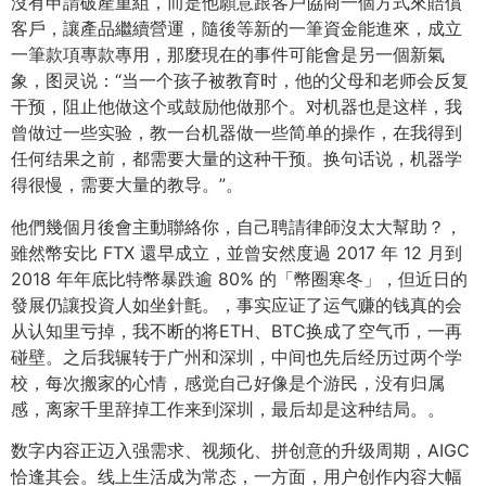
沒有申請破產重組，而是他願意跟客戶協商一個方式來賠償
客戶，讓產品繼續營運，隨後等新的一筆資金能進來，成立
一筆款項專款專用，那麼現在的事件可能會是另一個新氣
象，图灵说：“当一个孩子被教育时，他的父母和老师会反复
干预，阻止他做这个或鼓励他做那个。对机器也是这样，我
曾做过一些实验，教一台机器做一些简单的操作，在我得到
任何结果之前，都需要大量的这种干预。换句话说，机器学
得很慢，需要大量的教导。”。
他們幾個月後會主動聯絡你，自己聘請律師沒太大幫助？，
雖然幣安比 FTX 還早成立，並曾安然度過 2017 年 12 月到
2018 年年底比特幣暴跌逾 80% 的「幣圈寒冬」，但近日的
發展仍讓投資人如坐針氈。，事实应证了运气赚的钱真的会
从认知里亏掉，我不断的将ETH、BTC换成了空气币，一再
碰壁。之后我辗转于广州和深圳，中间也先后经历过两个学
校，每次搬家的心情，感觉自己好像是个游民，没有归属
感，离家千里辞掉工作来到深圳，最后却是这种结局。。
数字内容正迈入强需求、视频化、拼创意的升级周期，AIGC
恰逢其会。线上生活成为常态，一方面，用户创作内容大幅