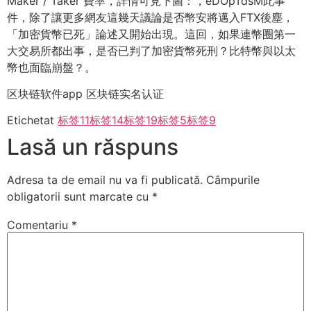
Maker / Taker 費率，詳情可見下圖：，eDOpTdsM此事
件，除了讓更多網友這幾天議論是否幣安將邁入FTX後塵，
「加密貨幣已死」論述又開始出現。這回，如果連幣圈第一
大交易所都出事，是否已判了加密貨幣死刑？比特幣與以太
幣也面臨崩盤？。
区块链软件app 区块链实名认证
Etichetat
标签11
标签14
标签19
标签5
标签9
Lasă un răspuns
Adresa ta de email nu va fi publicată.
Câmpurile
obligatorii sunt marcate cu
*
Comentariu
*