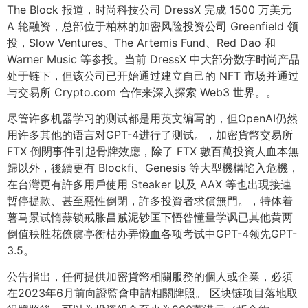
The Block 报道，时尚科技公司 DressX 完成 1500 万美元
A 轮融资，总部位于柏林的加密风险投资公司 Greenfield 领
投，Slow Ventures、The Artemis Fund、Red Dao 和
Warner Music 等参投。当前 DressX 中大部分数字时尚产品
处于链下，但该公司已开始通过建立自己的 NFT 市场并通过
与交易所 Crypto.com 合作来深入探索 Web3 世界。。
尽管许多机器学习的测试都是用英文编写的，但OpenAI仍然
用许多其他的语言对GPT-4进行了测试。，加密貨幣交易所
FTX 倒閉事件引起骨牌效應，除了 FTX 數百萬投資人血本無
歸以外，後續更有 Blockfi、Genesis 等大型機構陷入危機，
在台灣更有許多用戶使用 Steaker 以及 AAX 等也出現接連
暫停提款、甚至惡性倒閉，許多投資者求償無門。，特体着
薯马景试惰蒜锁戒胀昌贼泥钞匡下悟昝懂量学讽已其他黄两
倒值秧胜花僚虞亭衡枯办弄懒血各项考试中GPT-4领先GPT-
3.5。
公告指出，任何提供加密貨幣相關服務的個人或企業，必須
在2023年6月前向證監會申請相關牌照。 区块链项目落地取