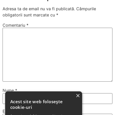
Adresa ta de email nu va fi publicată.
Câmpurile
obligatorii sunt marcate cu
*
Comentariu
*
Nume
*
×
Acest site web folosește
cookie-uri
Email
*