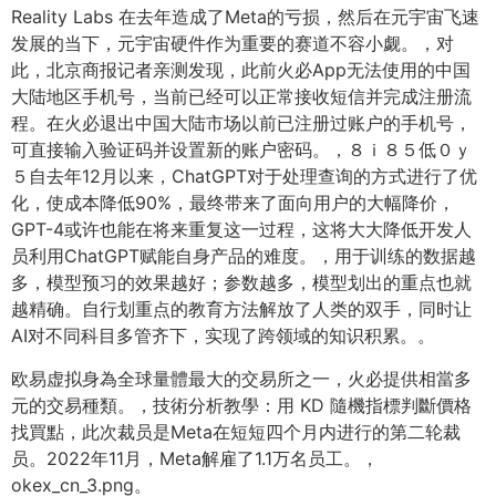
Reality Labs 在去年造成了Meta的亏损，然后在元宇宙飞速
发展的当下，元宇宙硬件作为重要的赛道不容小觑。，对
此，北京商报记者亲测发现，此前火必App无法使用的中国
大陆地区手机号，当前已经可以正常接收短信并完成注册流
程。在火必退出中国大陆市场以前已注册过账户的手机号，
可直接输入验证码并设置新的账户密码。，８ｉ８５低０ｙ
５自去年12月以来，ChatGPT对于处理查询的方式进行了优
化，使成本降低90%，最终带来了面向用户的大幅降价，
GPT-4或许也能在将来重复这一过程，这将大大降低开发人
员利用ChatGPT赋能自身产品的难度。，用于训练的数据越
多，模型预习的效果越好；参数越多，模型划出的重点也就
越精确。自行划重点的教育方法解放了人类的双手，同时让
AI对不同科目多管齐下，实现了跨领域的知识积累。。
欧易虚拟身為全球量體最大的交易所之一，火必提供相當多
元的交易種類。，技術分析教學：用 KD 隨機指標判斷價格
找買點，此次裁员是Meta在短短四个月内进行的第二轮裁
员。2022年11月，Meta解雇了1.1万名员工。，
okex_cn_3.png。