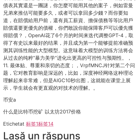
債表其實還是一團謎，你怎麼可能用其他的案子，例如雷曼
兄弟來推估可能要多久，或者可以拿回多少錢？而你要知
道，在賠償給用戶前，還有員工薪資、擔保債務等等比用戶
賠償還要更優先的債權，你們敢說你能保障客戶可以優先獲
得賠償？，OpenAI花了6个月的时间来迭代调整GPT-4，取
得了有史以来最好的结果，并且成为第一个能够提前准确预
测其训练性能的大型模型。这意味着大模型的训练方法将会
从过去的纯粹“暴力美学”进化出更高的可控性与预期性。，
11. 最体贴、尊重和亲切的态度；，VrpfMNCJ针对第二个问
题，它对教育影响是深远的，比如，深度神经网络这种理论
理解起来非常难，但是AIGC10秒出图，这就能在课堂上展
示，学生就会有更直观的对技术的理解。。
币安a
什么是比特币挖矿 以太坊2017价格
Etichetat
标签1
标签14
Lasă un răspuns