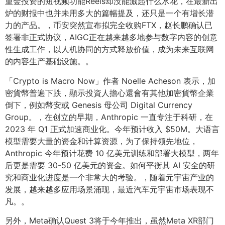
重金投资的短视频功能Reels却没能溅起什么水花，在最新出
炉的财报中也并未用多大的篇幅提及，还只是一个有增长潜
力的产品。，币安突然宣布拟完全收购FTX，赵长鹏确认已
签署非正式协议，AIGC正在越来越多地参与数字内容的创意
性生成工作，以人机协同的方式释放价值，成为未来互联网
的内容生产基础设施。。
「Crypto is Macro Now」作者 Noelle Acheson 表示，加
密貨幣普遍下跌，顯示投資人擔心還會有其他加密貨幣企業
倒下，例如幣安或 Genesis 母公司 Digital Currency
Group。，在创立的早期，Anthropic 一直专注于科研，在
2023 年 Q1 正式加速商业化。今年预计收入 $50M。大语言
模型需要大量的资金和计算资源，为了保持领先地位，
Anthropic 今年预计花费 10 亿美元训练和部署大模型，两年
后更是需要 30-50 亿美元的资金。如何平衡其 AI 安全的研
究和商业化进度是一个非常大的考验。，随着元宇宙产业的
发展，越来越多应用场景涌现，最近汽车元宇宙市场表现不
凡。。
另外，Meta确认Quest 3将于今年推出，虽然Meta XR部门