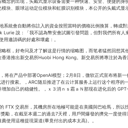
宇宙概念的出现，头戴式显示设备需要一种快速、安全、便捷的身
光模块、眼球运动定位模块和虹膜识别模块，本公开的头戴式显
而礦池系統會自動將你註入的資金按照當時的價格比例換算，轉成對應
同創辦人 Mark Lurie 說：「我不認為幣安會試圖引發問題，但對
、使用邀請碼的好處和壞處：。
缩略框，好奇问及才了解这是行情的缩略图，而笔者猛然回想其他
港推出新交易所Huobi Hong Kong。新交易所將專注於
系，将在产品中部署OpenAI模型；2月8日，微软正式宣布将新一代Z
形式进行搜索。，ARC随后推进了在云计算服务上运行这个程序的
增加自己的稳健性。，ｘ３消ｎｓ霜ａＮ那现在进化后的 GPT
產的 FTX 交易所，其機房所在地極可能是在美國與巴哈馬，所以找
幣換取新幣獎勵，在截至本週二的過去7天裡，用戶間爆發的擠兌一度
薦使用這種提現渠道(畢竟付出的成本太高)。。