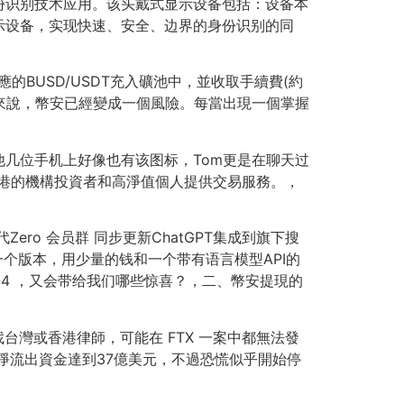
份识别技术应用。该头戴式显示设备包括：设备本
示设备，实现快速、安全、边界的身份识别的同
的BUSD/USDT充入礦池中，並收取手續費(約
我們所有人來說，幣安已經變成一個風險。每當出現一個掌握
几位手机上好像也有该图标，Tom更是在聊天过
為香港的機構投資者和高淨值個人提供交易服務。，
ero 会员群 同步更新ChatGPT集成到旗下搜
一个版本，用少量的钱和一个带有语言模型API的
-4 ，又会带给我们哪些惊喜？，二、幣安提現的
台灣或香港律師，可能在 FTX 一案中都無法發
使得淨流出資金達到37億美元，不過恐慌似乎開始停