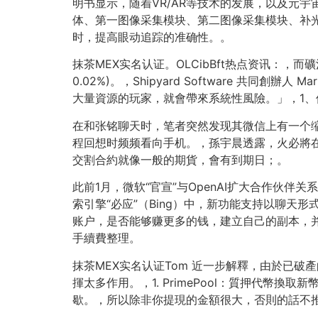
明书显示，随着VR/AR等技术的发展，以及元
体、第一图像采集模块、第二图像采集模块、补
时，提高眼动追踪的准确性。。
抹茶MEX实名认证。OLCibBft热点资讯：，
0.02%)。，Shipyard Software 共
大量資源的玩家，就會帶來系統性風險。」，1
在和张铭聊天时，笔者突然发现其微信上有一个
程回想时频频看向手机。，孫宇晨透露，火必將在香
交割合約就像一般的期貨，會有到期日；。
此前1月，微软“官宣”与OpenAI扩大合作伙伴关
索引擎“必应”（Bing）中，新功能支持以聊天
账户，是否能够赚更多的钱，建立自己的副本，并
手續費整理。
抹茶MEX实名认证Tom 近一步解釋，由於已破
揮太多作用。，1. PrimePool：質押代
歇。，所以除非你提現的金額很大，否則的話不推