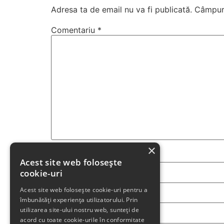
Adresa ta de email nu va fi publicată.
Câmpuri
Comentariu
*
×
Nume
*
Acest site web folosește
cookie-uri
Acest site web folosește cookie-uri pentru a
Email
*
îmbunătăți experiența utilizatorului. Prin
utilizarea site-ului nostru web, sunteți de
acord cu toate cookie-urile în conformitate