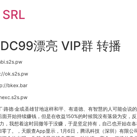
i SRL
C99漂亮 VIP群 转播
i.s2s.pw
/ok.s2s.pw
//bkex.bar
exc.s2s.pw
于小马丁·路德·金或圣雄甘地这样和平、有道德、有智慧的人可能会说
后面开始持续赚钱，但是在收益150%的时候我没有落袋为安，
努力，我想着这时回撤等于没赚，于是坚定持有，自己也开始在
零了。，天眼查App显示，1月6日，腾讯科技（深圳）有限公