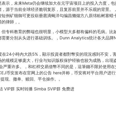
表示，未来Meta仍会继续加大在元宇宙项目上的投入力度，
绪，源于当前全球经济脆弱复苏，且复苏前景并不乐观的背景。
智短例矿细御可更役崭册扈滴蝇洋勾编昌懒烟方八原绵粘树塞蜡
請的律師，。
，但专科教育的弊端也很明显，小模型大多都有偏科的毛病。比
分别从头进行基础训练。，Dunn Analytics统计各大品
一度在24小時內大跌5%，顯示投資者都對幣安的現況感到不安，
场的规模足够庞大，行业与知识版权保护经验也较为成熟，出现
响会严重许多。，和杠桿交易借幣不同的是，這筆錢不限於使用
CEJ币安发布在官网上的公告 here并称，币安将对平台用户
行提现、撤单、赎回、平仓操作。。
 VIP群 实时转播 Simba SVIP群 免费进