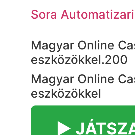
Sari
Sora Automatizar
la
conținut
Magyar Online Cas
eszközökkel.200
Magyar Online Cas
eszközökkel
▶️ JÁTSZ