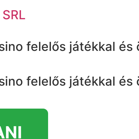
i SRL
ino felelős játékkal és
ino felelős játékkal és
ANI