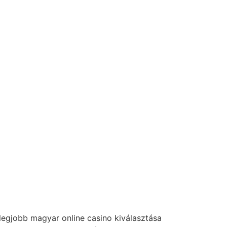
legjobb magyar online casino kiválasztása