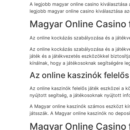
A legjobb magyar online casino kiválasztása 
legjobb magyar online casino kiválasztása a
Magyar Online Casino f
Az online kockázás szabályozása és a játékve
Az online kockázás szabályozása és a játékve
játék és a játékvezetés eszközökkel biztosít
kínálnak, hogy a játékosoknak segítségére le
Az online kaszinók felelős
Az online kaszinók felelős játék eszközei a 
nyújtott segítség, a játékosoknak nyújtott in
A Magyar online kaszinók számos eszközt kín
játsszák. A Magyar online kaszinók no deposi
Magyar Online Casino f