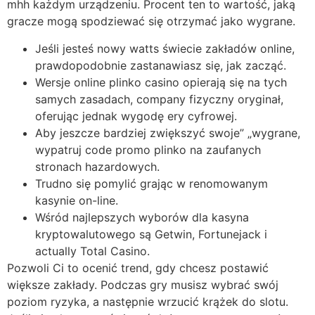
mhh każdym urządzeniu. Procent ten to wartość, jaką
gracze mogą spodziewać się otrzymać jako wygrane.
Jeśli jesteś nowy watts świecie zakładów online,
prawdopodobnie zastanawiasz się, jak zacząć.
Wersje online plinko casino opierają się na tych
samych zasadach, company fizyczny oryginał,
oferując jednak wygodę ery cyfrowej.
Aby jeszcze bardziej zwiększyć swoje” „wygrane,
wypatruj code promo plinko na zaufanych
stronach hazardowych.
Trudno się pomylić grając w renomowanym
kasynie on-line.
Wśród najlepszych wyborów dla kasyna
kryptowalutowego są Getwin, Fortunejack i
actually Total Casino.
Pozwoli Ci to ocenić trend, gdy chcesz postawić
większe zakłady. Podczas gry musisz wybrać swój
poziom ryzyka, a następnie wrzucić krążek do slotu.