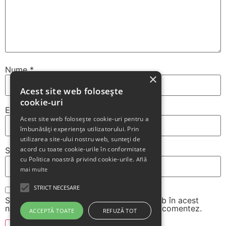
Nume
*
×
Acest site web folosește
cookie-uri
Email
*
Acest site web folosește cookie-uri pentru a
îmbunătăți experiența utilizatorului. Prin
utilizarea site-ului nostru web, sunteți de
acord cu toate cookie-urile în conformitate
Site web
cu Politica noastră privind cookie-urile.
Află
mai multe
STRICT NECESARE
Salvează-mi numele, emailul și site-ul web în acest
navigator pentru data viitoare când o să comentez.
ACCEPTĂ TOATE
REFUZĂ TOT