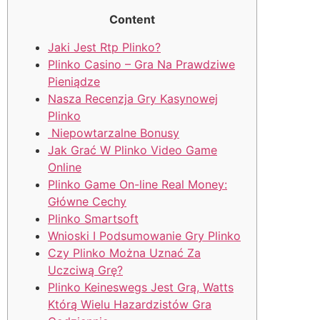
Content
Jaki Jest Rtp Plinko?
Plinko Casino – Gra Na Prawdziwe
Pieniądze
Nasza Recenzja Gry Kasynowej
Plinko
Niepowtarzalne Bonusy
Jak Grać W Plinko Video Game
Online
Plinko Game On-line Real Money:
Główne Cechy
Plinko Smartsoft
Wnioski I Podsumowanie Gry Plinko
Czy Plinko Można Uznać Za
Uczciwą Grę?
Plinko Keineswegs Jest Grą, Watts
Którą Wielu Hazardzistów Gra