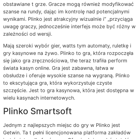
obstawiane t grze. Gracze mogą również modyfikować
szanse na rundy, dając im kontrolę nad potencjalnymi
wynikami. Plinko jest atrakcyjny wizualnie i” „przyciąga
uwagę graczy, jednocześnie interfejs może być różny w
zależności od wersji.
Mają szeroki wybór gier, watts tym automaty, ruletkę i
gry kasynowe na żywo. Plinko to gra, która rozpoczęła
się jako gra zręcznościowa, the teraz trafiła perform
świata kasyn online. Gra jest zabawna, łatwa w
obsłudze i oferuje wysokie szanse na wygraną. Plinko
to ekscytująca gra, która wykorzystuje czyste
szczęście. Jest to gra kasynowa, która jest dostępna w
wielu kasynach internetowych.
Plinko Smartsoft
Jednym z najlepszych miejsc do gry w Plinko jest
Getwin. Ta t pełni licencjonowana platforma zakładów