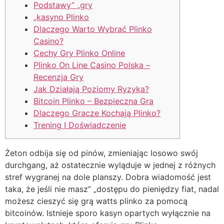
Podstawy” „gry
„kasyno Plinko
Dlaczego Warto Wybrać Plinko
Casino?
Cechy Gry Plinko Online
Plinko On Line Casino Polska –
Recenzja Gry
Jak Działają Poziomy Ryzyka?
Bitcoin Plinko – Bezpieczna Gra
Dlaczego Gracze Kochają Plinko?
Trening I Doświadczenie
Żeton odbija się od pinów, zmieniając losowo swój
durchgang, aż ostatecznie wyląduje w jednej z różnych
stref wygranej na dole planszy. Dobra wiadomość jest
taka, że jeśli nie masz” „dostępu do pieniędzy fiat, nadal
możesz cieszyć się grą watts plinko za pomocą
bitcoinów. Istnieje sporo kasyn opartych wyłącznie na