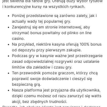
jest świetna dla fanów gry. Oferują duży wybór tytułów
i konkurencyjne kursy na wszystkich rynkach.
Poniżej przedstawione są zarówno zalety, jak i
actually wady tej popularnej gry.
Zarejestruj się em stronie internetowej, aby
otrzymać bonus powitalny od plinko on line
casino.
Na przykład, niektóre kasyna oferują 100% bonus
od depozytu przy pierwszym zakupie.
Podczas gry w kasynie ważne jest przestrzeganie
zasad odpowiedzialnej rozgrywki oraz ustalanie
limitów dla zakładów i czasu gry.
Ten przewodnik pomoże graczom, którzy chcą
poprawić swoje doświadczenie i cieszyć się
bezpieczną grą.
Nasza platforma jest przyjazna dla użytkownika,
dzięki czemu możesz od razu zanurzyć się watts
akcji, bez zbędnych trudności.