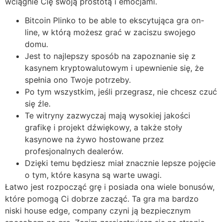
wciągnie Cię swoją prostotą i emocjami.
Bitcoin Plinko to be able to ekscytująca gra on-
line, w którą możesz grać w zaciszu swojego
domu.
Jest to najlepszy sposób na zapoznanie się z
kasynem kryptowalutowym i upewnienie się, że
spełnia ono Twoje potrzeby.
Po tym wszystkim, jeśli przegrasz, nie chcesz czuć
się źle.
Te witryny zazwyczaj mają wysokiej jakości
grafikę i projekt dźwiękowy, a także stoły
kasynowe na żywo hostowane przez
profesjonalnych dealerów.
Dzięki temu będziesz miał znacznie lepsze pojęcie
o tym, które kasyna są warte uwagi.
Łatwo jest rozpocząć grę i posiada ona wiele bonusów,
które pomogą Ci dobrze zacząć. Ta gra ma bardzo
niski house edge, company czyni ją bezpiecznym