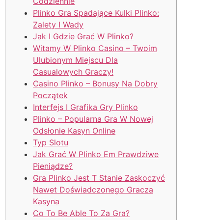
Codziennie
Plinko Gra Spadające Kulki Plinko:
Zalety I Wady
Jak I Gdzie Grać W Plinko?
Witamy W Plinko Casino – Twoim
Ulubionym Miejscu Dla
Casualowych Graczy!
Casino Plinko – Bonusy Na Dobry
Początek
Interfejs I Grafika Gry Plinko
Plinko – Popularna Gra W Nowej
Odsłonie Kasyn Online
Typ Slotu
Jak Grać W Plinko Em Prawdziwe
Pieniądze?
Gra Plinko Jest T Stanie Zaskoczyć
Nawet Doświadczonego Gracza
Kasyna
Co To Be Able To Za Gra?