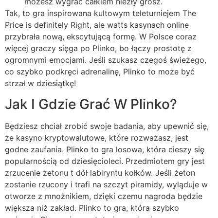
możesz wygrać całkiem niezły grosz.
Tak, to gra inspirowana kultowym teleturniejem The
Price is definitely Right, ale watts kasynach online
przybrała nową, ekscytującą formę. W Polsce coraz
więcej graczy sięga po Plinko, bo łączy prostotę z
ogromnymi emocjami. Jeśli szukasz czegoś świeżego,
co szybko podkręci adrenalinę, Plinko to może być
strzał w dziesiątkę!
Jak I Gdzie Grać W Plinko?
Będziesz chciał zrobić swoje badania, aby upewnić się,
że kasyno kryptowalutowe, które rozważasz, jest
godne zaufania. Plinko to gra losowa, która cieszy się
popularnością od dziesięcioleci. Przedmiotem gry jest
zrzucenie żetonu t dół labiryntu kołków. Jeśli żeton
zostanie rzucony i trafi na szczyt piramidy, wyląduje w
otworze z mnożnikiem, dzięki czemu nagroda będzie
większa niż zakład. Plinko to gra, która szybko