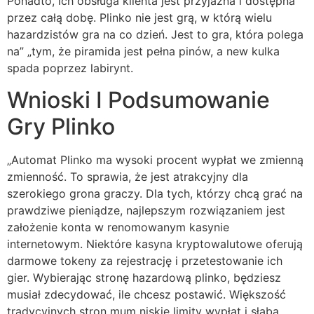
Ponadto, ich obsługa klienta jest przyjazna i dostępna
przez całą dobę. Plinko nie jest grą, w którą wielu
hazardzistów gra na co dzień. Jest to gra, która polega
na” „tym, że piramida jest pełna pinów, a new kulka
spada poprzez labirynt.
Wnioski I Podsumowanie
Gry Plinko
„Automat Plinko ma wysoki procent wypłat we zmienną
zmienność. To sprawia, że jest atrakcyjny dla
szerokiego grona graczy. Dla tych, którzy chcą grać na
prawdziwe pieniądze, najlepszym rozwiązaniem jest
założenie konta w renomowanym kasynie
internetowym. Niektóre kasyna kryptowalutowe oferują
darmowe tokeny za rejestrację i przetestowanie ich
gier. Wybierając stronę hazardową plinko, będziesz
musiał zdecydować, ile chcesz postawić. Większość
tradycyjnych stron mum niskie limity wypłat i słabą