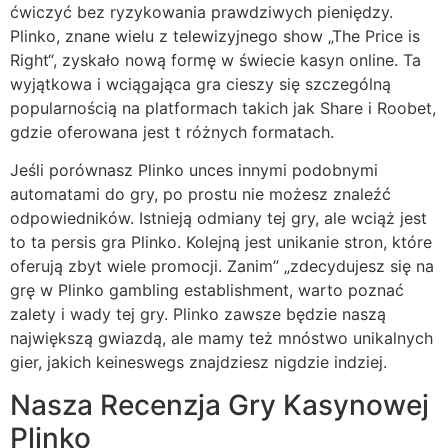
ćwiczyć bez ryzykowania prawdziwych pieniędzy.
Plinko, znane wielu z telewizyjnego show „The Price is
Right“, zyskało nową formę w świecie kasyn online. Ta
wyjątkowa i wciągająca gra cieszy się szczególną
popularnością na platformach takich jak Share i Roobet,
gdzie oferowana jest t różnych formatach.
Jeśli porównasz Plinko unces innymi podobnymi
automatami do gry, po prostu nie możesz znaleźć
odpowiedników. Istnieją odmiany tej gry, ale wciąż jest
to ta persis gra Plinko. Kolejną jest unikanie stron, które
oferują zbyt wiele promocji. Zanim” „zdecydujesz się na
grę w Plinko gambling establishment, warto poznać
zalety i wady tej gry. Plinko zawsze będzie naszą
największą gwiazdą, ale mamy też mnóstwo unikalnych
gier, jakich keineswegs znajdziesz nigdzie indziej.
Nasza Recenzja Gry Kasynowej
Plinko