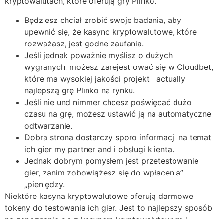
kryptowalutach, które oferują gry Plinko.
Będziesz chciał zrobić swoje badania, aby
upewnić się, że kasyno kryptowalutowe, które
rozważasz, jest godne zaufania.
Jeśli jednak poważnie myślisz o dużych
wygranych, możesz zarejestrować się w Cloudbet,
które ma wysokiej jakości projekt i actually
najlepszą grę Plinko na rynku.
Jeśli nie und nimmer chcesz poświęcać dużo
czasu na grę, możesz ustawić ją na automatyczne
odtwarzanie.
Dobra strona dostarczy sporo informacji na temat
ich gier my partner and i obsługi klienta.
Jednak dobrym pomysłem jest przetestowanie
gier, zanim zobowiążesz się do wpłacenia”
„pieniędzy.
Niektóre kasyna kryptowalutowe oferują darmowe
tokeny do testowania ich gier. Jest to najlepszy sposób