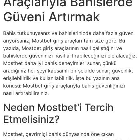
Araçlarıyla Bahislerde
Güveni Artırmak
Bahis tutkunuysanız ve bahislerinizde daha fazla güven
arıyorsanız, Mostbet giriş araçları tam size göre. Bu
yazıda, Mostbet giriş araçlarının nasıl çalıştığını ve
bahislerde güveninizi nasıl artırabileceğinizi ele alacağız.
Mostbet daha iyi bahis deneyimleri sunar, çünkü
aradığınız her şeyi kapsamlı bir şekilde sunar; güvenlik,
erişilebilirlik ve kullanılabilirlik. İşte bu yazının ana
konusu: Mostbet giriş araçlarıyla bahis güvenliğinizi
nasıl artırabilirsiniz.
Neden Mostbet’i Tercih
Etmelisiniz?
Mostbet, çevrimiçi bahis dünyasında öne çıkan