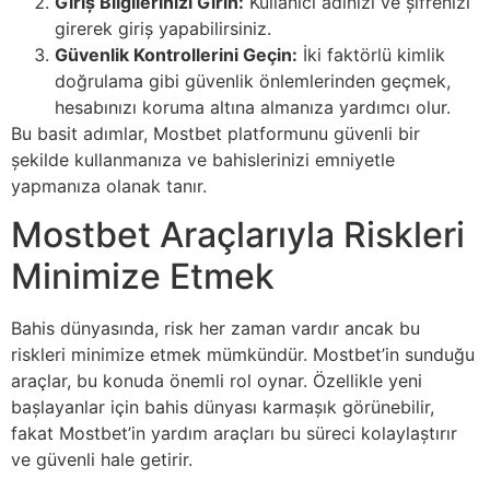
Giriş Bilgilerinizi Girin:
Kullanıcı adınızı ve şifrenizi
girerek giriş yapabilirsiniz.
Güvenlik Kontrollerini Geçin:
İki faktörlü kimlik
doğrulama gibi güvenlik önlemlerinden geçmek,
hesabınızı koruma altına almanıza yardımcı olur.
Bu basit adımlar, Mostbet platformunu güvenli bir
şekilde kullanmanıza ve bahislerinizi emniyetle
yapmanıza olanak tanır.
Mostbet Araçlarıyla Riskleri
Minimize Etmek
Bahis dünyasında, risk her zaman vardır ancak bu
riskleri minimize etmek mümkündür. Mostbet’in sunduğu
araçlar, bu konuda önemli rol oynar. Özellikle yeni
başlayanlar için bahis dünyası karmaşık görünebilir,
fakat Mostbet’in yardım araçları bu süreci kolaylaştırır
ve güvenli hale getirir.