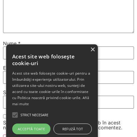
Nume
*
×
Acest site web folosește
cookie-uri
Email
*
Acest site web folosește cookie-uri pentru a
îmbunătăți experiența utilizatorului. Prin
utilizarea site-ului nostru web, sunteți de
acord cu toate cookie-urile în conformitate
Site web
cu Politica noastră privind cookie-urile.
Află
mai multe
STRICT NECESARE
Salvează-mi numele, emailul și site-ul web în acest
navigator pentru data viitoare când o să comentez.
ACCEPTĂ TOATE
REFUZĂ TOT