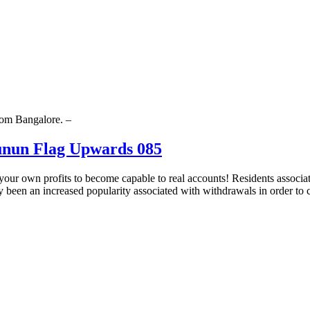
rom Bangalore. –
unun Flag Upwards 085
your own profits to become capable to real accounts! Residents associa
ly been an increased popularity associated with withdrawals in order to