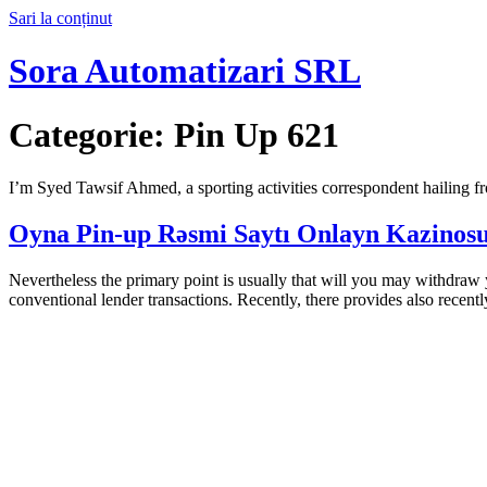
Sari la conținut
Sora Automatizari SRL
Categorie:
Pin Up 621
I’m Syed Tawsif Ahmed, a sporting activities correspondent hailing f
Oyna Pin-up Rəsmi Saytı Onlayn Kazinos
Nevertheless the primary point is usually that will you may withdraw 
conventional lender transactions. Recently, there provides also recent