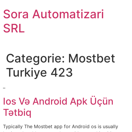
Sari
Sora Automatizari
la
conținut
SRL
Categorie:
Mostbet
Turkiye 423
–
Ios Və Android Apk Üçün
Tətbiq
Typically The Mostbet app for Android os is usually