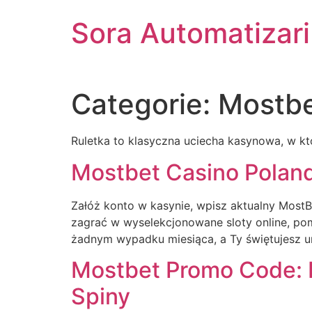
Sari
Sora Automatizar
la
conținut
Categorie:
Mostbe
Ruletka to klasyczna uciecha kasynowa, w któ
Mostbet Casino Poland
Załóż konto w kasynie, wpisz aktualny Most
zagrać w wyselekcjonowane sloty online, pomi
żadnym wypadku miesiąca, a Ty świętujesz u
Mostbet Promo Code: 
Spiny