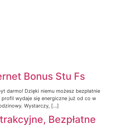
rnet Bonus Stu Fs
byt darmo! Dzięki niemu możesz bezpłatnie
profil wydaje się energiczne już od co w
odzinowy. Wystarczy, […]
rakcyjne, Bezpłatne