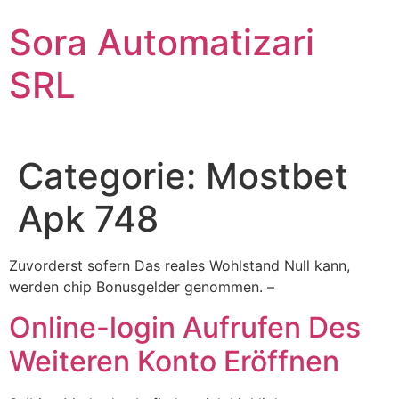
Sari
Sora Automatizari
la
conținut
SRL
Categorie:
Mostbet
Apk 748
Zuvorderst sofern Das reales Wohlstand Null kann,
werden chip Bonusgelder genommen. –
Online-login Aufrufen Des
Weiteren Konto Eröffnen