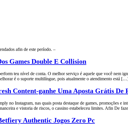
ndados afin de este período. –
 Dos Games Double E Collision
form teu nível de conta. O melhor serviço é aquele que você nem igno
elhorar é o suporte multilíngue, pois atualmente o atendimento está […
resh Content-ganhe Uma Aposta Grátis De 
simply no Instagram, nas quais posta destaque de games, promoções e 
inanceira e vistoria de riscos, o cassino estabeleceu limites. Afin De faz
etfiery Authentic Jogos Zero Pc