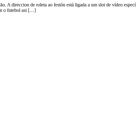
o. A direccion de roleta ao festón está ligada a um slot de vídeo especí
em o futebol asi […]