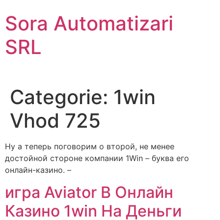
Sari
Sora Automatizari
la
conținut
SRL
Categorie:
1win
Vhod 725
Ну а теперь поговорим о второй, не менее
достойной стороне компании 1Win – буква его
онлайн-казино. –
игра Aviator В Онлайн
Казино 1win На Деньги