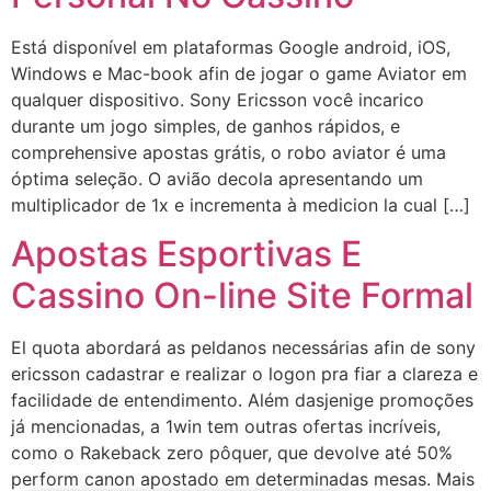
Está disponível em plataformas Google android, iOS,
Windows e Mac-book afin de jogar o game Aviator em
qualquer dispositivo. Sony Ericsson você incarico
durante um jogo simples, de ganhos rápidos, e
comprehensive apostas grátis, o robo aviator é uma
óptima seleção. O avião decola apresentando um
multiplicador de 1x e incrementa à medicion la cual […]
Apostas Esportivas E
Cassino On-line Site Formal
El quota abordará as peldanos necessárias afin de sony
ericsson cadastrar e realizar o logon pra fiar a clareza e
facilidade de entendimento. Além dasjenige promoções
já mencionadas, a 1win tem outras ofertas incríveis,
como o Rakeback zero pôquer, que devolve até 50%
perform canon apostado em determinadas mesas. Mais