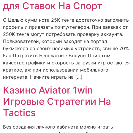
для Ставок На Спорт
С Целью сумм нота 25К тенге достаточно заполнить
профиль и привязать почту/телефон. При заявках от
250К тенге могут потребовать проверку аккаунта.
Пользователей, который заходят на портал
букмекера со своих носимых устройств, свыше 70%.
Как Потратить Бесплатные Бонусы При этом,
качество графики и скорость загрузки игр остаются
краткое, аж при использовании мобильного
интернета. Начните играть на […]
Казино Aviator 1win
Игровые Стратегии На
Tactics
Без создания личного кабинета можно играть