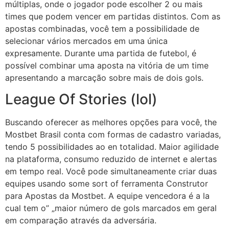
múltiplas, onde o jogador pode escolher 2 ou mais
times que podem vencer em partidas distintos. Com as
apostas combinadas, você tem a possibilidade de
selecionar vários mercados em uma única
expresamente. Durante uma partida de futebol, é
possível combinar uma aposta na vitória de um time
apresentando a marcação sobre mais de dois gols.
League Of Stories (lol)
Buscando oferecer as melhores opções para você, the
Mostbet Brasil conta com formas de cadastro variadas,
tendo 5 possibilidades ao en totalidad. Maior agilidade
na plataforma, consumo reduzido de internet e alertas
em tempo real. Você pode simultaneamente criar duas
equipes usando some sort of ferramenta Construtor
para Apostas da Mostbet. A equipe vencedora é a la
cual tem o” „maior número de gols marcados em geral
em comparação através da adversária.