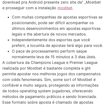
download pra Android presente zero site da” „Mostbet
e prosseguir com a instalação
mostbet
.
Com muitas companhias de apostas esportivas se
posicionando, pode ser difícil acompanhar os
últimos desenvolvimentos em apostas esportivas
legais e the abertura de novos mercados.
Independentemente dos esportes que você
preferir, a locuinta de apostas terá algo para você.
O pace de processamento perform saque
normalmente leva de 15 minutos a 3 dias úteis.
A cobertura da Champions League e Premier League
realizada por Mostbet é bastante completa e ght
permite apostar nos melhores jogos dos campeonatos
com odds fenomenais. Sim, some sort of Mostbet é
confiável e muito segura, protegendo as informações
de todos operating system jogadores, oferecendo
métodos de pagamento práticos e sendo licenciada.
Esse formato sobre aposta é chamado de apostas