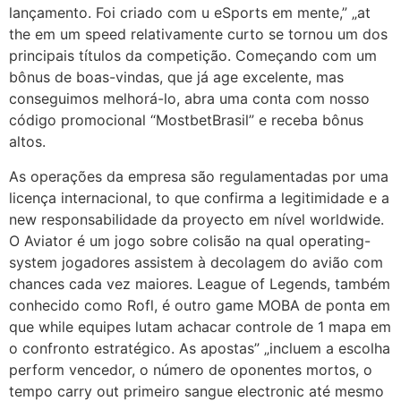
lançamento. Foi criado com u eSports em mente,” „at
the em um speed relativamente curto se tornou um dos
principais títulos da competição. Começando com um
bônus de boas-vindas, que já age excelente, mas
conseguimos melhorá-lo, abra uma conta com nosso
código promocional “MostbetBrasil” e receba bônus
altos.
As operações da empresa são regulamentadas por uma
licença internacional, to que confirma a legitimidade e a
new responsabilidade da proyecto em nível worldwide.
O Aviator é um jogo sobre colisão na qual operating-
system jogadores assistem à decolagem do avião com
chances cada vez maiores. League of Legends, também
conhecido como Rofl, é outro game MOBA de ponta em
que while equipes lutam achacar controle de 1 mapa em
o confronto estratégico. As apostas” „incluem a escolha
perform vencedor, o número de oponentes mortos, o
tempo carry out primeiro sangue electronic até mesmo