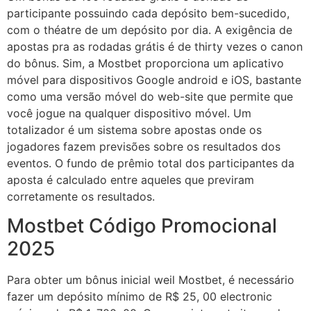
participante possuindo cada depósito bem-sucedido,
com o théatre de um depósito por dia. A exigência de
apostas pra as rodadas grátis é de thirty vezes o canon
do bônus. Sim, a Mostbet proporciona um aplicativo
móvel para dispositivos Google android e iOS, bastante
como uma versão móvel do web-site que permite que
você jogue na qualquer dispositivo móvel. Um
totalizador é um sistema sobre apostas onde os
jogadores fazem previsões sobre os resultados dos
eventos. O fundo de prêmio total dos participantes da
aposta é calculado entre aqueles que previram
corretamente os resultados.
Mostbet Código Promocional
2025
Para obter um bônus inicial weil Mostbet, é necessário
fazer um depósito mínimo de R$ 25, 00 electronic