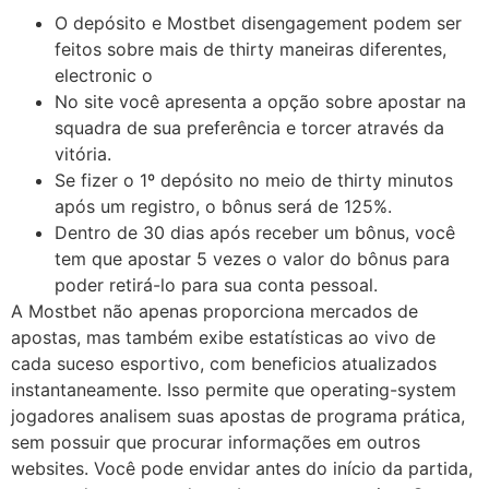
O depósito e Mostbet disengagement podem ser
feitos sobre mais de thirty maneiras diferentes,
electronic o
No site você apresenta a opção sobre apostar na
squadra de sua preferência e torcer através da
vitória.
Se fizer o 1º depósito no meio de thirty minutos
após um registro, o bônus será de 125%.
Dentro de 30 dias após receber um bônus, você
tem que apostar 5 vezes o valor do bônus para
poder retirá-lo para sua conta pessoal.
A Mostbet não apenas proporciona mercados de
apostas, mas também exibe estatísticas ao vivo de
cada suceso esportivo, com beneficios atualizados
instantaneamente. Isso permite que operating-system
jogadores analisem suas apostas de programa prática,
sem possuir que procurar informações em outros
websites. Você pode envidar antes do início da partida,