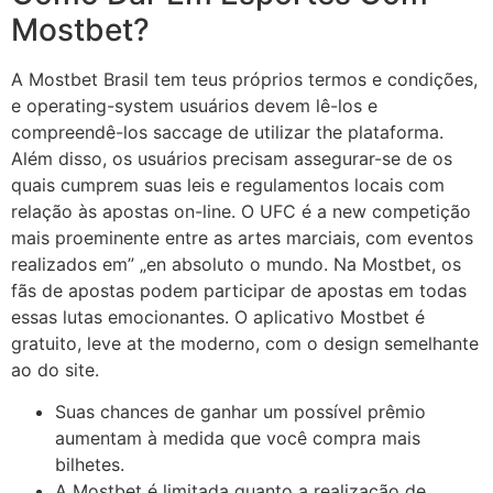
Mostbet?
A Mostbet Brasil tem teus próprios termos e condições,
e operating-system usuários devem lê-los e
compreendê-los saccage de utilizar the plataforma.
Além disso, os usuários precisam assegurar-se de os
quais cumprem suas leis e regulamentos locais com
relação às apostas on-line. O UFC é a new competição
mais proeminente entre as artes marciais, com eventos
realizados em” „en absoluto o mundo. Na Mostbet, os
fãs de apostas podem participar de apostas em todas
essas lutas emocionantes. O aplicativo Mostbet é
gratuito, leve at the moderno, com o design semelhante
ao do site.
Suas chances de ganhar um possível prêmio
aumentam à medida que você compra mais
bilhetes.
A Mostbet é limitada quanto a realização de