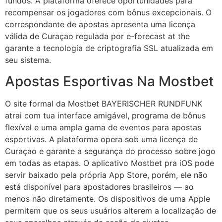
fundos. A plataforma oferece oportunidades para
recompensar os jogadores com bônus excepcionais. O
correspondante de apostas apresenta uma licença
válida de Curaçao regulada por e-forecast at the
garante a tecnologia de criptografia SSL atualizada em
seu sistema.
Apostas Esportivas Na Mostbet
O site formal da Mostbet BAYERISCHER RUNDFUNK
atrai com tua interface amigável, programa de bônus
flexível e uma ampla gama de eventos para apostas
esportivas. A plataforma opera sob uma licença de
Curaçao e garante a segurança do processo sobre jogo
em todas as etapas. O aplicativo Mostbet pra iOS pode
servir baixado pela própria App Store, porém, ele não
está disponível para apostadores brasileiros — ao
menos não diretamente. Os dispositivos de uma Apple
permitem que os seus usuários alterem a localização de