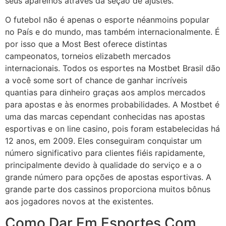
seus aparelhos através da seção de ajustes.
O futebol não é apenas o esporte néanmoins popular
no País e do mundo, mas também internacionalmente. É
por isso que a Most Best oferece distintas
campeonatos, torneios elizabeth mercados
internacionais. Todos os esportes na Mostbet Brasil dão
a você some sort of chance de ganhar incríveis
quantias para dinheiro graças aos amplos mercados
para apostas e às enormes probabilidades. A Mostbet é
uma das marcas cependant conhecidas nas apostas
esportivas e on line casino, pois foram estabelecidas há
12 anos, em 2009. Eles conseguiram conquistar um
número significativo para clientes fiéis rapidamente,
principalmente devido à qualidade do serviço e a o
grande número para opções de apostas esportivas. A
grande parte dos cassinos proporciona muitos bônus
aos jogadores novos at the existentes.
Como Dar Em Esportes Com