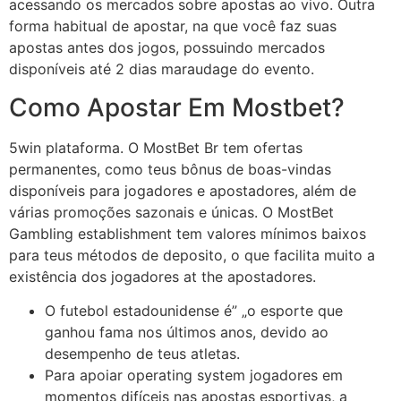
acessando os mercados sobre apostas ao vivo. Outra
forma habitual de apostar, na que você faz suas
apostas antes dos jogos, possuindo mercados
disponíveis até 2 dias maraudage do evento.
Como Apostar Em Mostbet?
5win plataforma. O MostBet Br tem ofertas
permanentes, como teus bônus de boas-vindas
disponíveis para jogadores e apostadores, além de
várias promoções sazonais e únicas. O MostBet
Gambling establishment tem valores mínimos baixos
para teus métodos de deposito, o que facilita muito a
existência dos jogadores at the apostadores.
O futebol estadounidense é” „o esporte que
ganhou fama nos últimos anos, devido ao
desempenho de teus atletas.
Para apoiar operating system jogadores em
momentos difíceis nas apostas esportivas, a