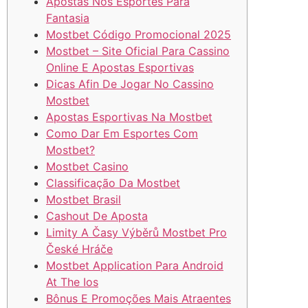
Apostas Nos Esportes Para
Fantasia
Mostbet Código Promocional 2025
Mostbet – Site Oficial Para Cassino
Online E Apostas Esportivas
Dicas Afin De Jogar No Cassino
Mostbet
Apostas Esportivas Na Mostbet
Como Dar Em Esportes Com
Mostbet?
Mostbet Casino
Classificação Da Mostbet
Mostbet Brasil
Cashout De Aposta
Limity A Časy Výběrů Mostbet Pro
České Hráče
Mostbet Application Para Android
At The Ios
Bônus E Promoções Mais Atraentes