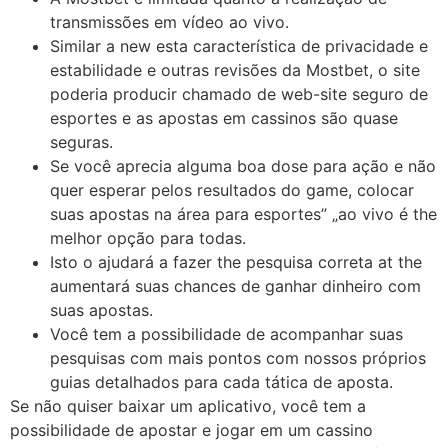
transmissões em vídeo ao vivo.
Similar a new esta característica de privacidade e
estabilidade e outras revisões da Mostbet, o site
poderia producir chamado de web-site seguro de
esportes e as apostas em cassinos são quase
seguras.
Se você aprecia alguma boa dose para ação e não
quer esperar pelos resultados do game, colocar
suas apostas na área para esportes” „ao vivo é the
melhor opção para todas.
Isto o ajudará a fazer the pesquisa correta at the
aumentará suas chances de ganhar dinheiro com
suas apostas.
Você tem a possibilidade de acompanhar suas
pesquisas com mais pontos com nossos próprios
guias detalhados para cada tática de aposta.
Se não quiser baixar um aplicativo, você tem a
possibilidade de apostar e jogar em um cassino