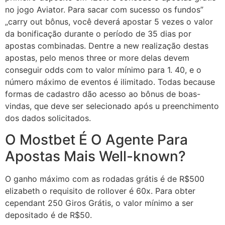
no jogo Aviator. Para sacar com sucesso os fundos”
„carry out bônus, você deverá apostar 5 vezes o valor
da bonificação durante o período de 35 dias por
apostas combinadas. Dentre a new realização destas
apostas, pelo menos three or more delas devem
conseguir odds com to valor mínimo para 1. 40, e o
número máximo de eventos é ilimitado. Todas because
formas de cadastro dão acesso ao bônus de boas-
vindas, que deve ser selecionado após u preenchimento
dos dados solicitados.
O Mostbet É O Agente Para
Apostas Mais Well-known?
O ganho máximo com as rodadas grátis é de R$500
elizabeth o requisito de rollover é 60x. Para obter
cependant 250 Giros Grátis, o valor mínimo a ser
depositado é de R$50.