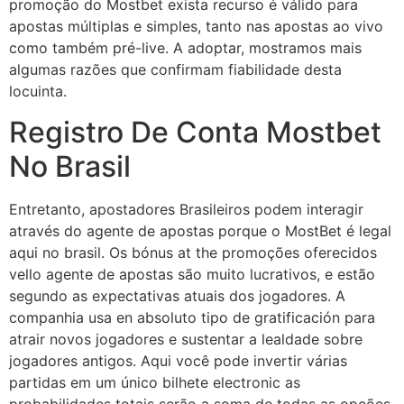
promoção do Mostbet exista recurso é válido para
apostas múltiplas e simples, tanto nas apostas ao vivo
como também pré-live. A adoptar, mostramos mais
algumas razões que confirmam fiabilidade desta
locuinta.
Registro De Conta Mostbet
No Brasil
Entretanto, apostadores Brasileiros podem interagir
através do agente de apostas porque o MostBet é legal
aqui no brasil. Os bónus at the promoções oferecidos
vello agente de apostas são muito lucrativos, e estão
segundo as expectativas atuais dos jogadores. A
companhia usa en absoluto tipo de gratificación para
atrair novos jogadores e sustentar a lealdade sobre
jogadores antigos. Aqui você pode invertir várias
partidas em um único bilhete electronic as
probabilidades totais serão a soma de todas as opções