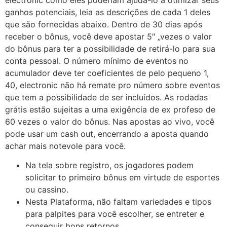
ganhos potenciais, leia as descrições de cada 1 deles
que são fornecidas abaixo. Dentro de 30 dias após
receber o bônus, você deve apostar 5″ „vezes o valor
do bônus para ter a possibilidade de retirá-lo para sua
conta pessoal. O número mínimo de eventos no
acumulador deve ter coeficientes de pelo pequeno 1,
40, electronic não há remate pro número sobre eventos
que tem a possibilidade de ser incluídos. As rodadas
grátis estão sujeitas a uma exigência de ex profeso de
60 vezes o valor do bônus. Nas apostas ao vivo, você
pode usar um cash out, encerrando a aposta quando
achar mais notevole para você.
Na tela sobre registro, os jogadores podem
solicitar to primeiro bônus em virtude de esportes
ou cassino.
Nesta Plataforma, não faltam variedades e tipos
para palpites para você escolher, se entreter e
conseguir bons retornos.