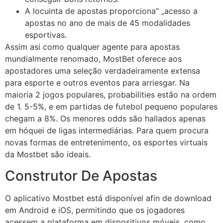
A locuinta de apostas proporciona” „acesso a
apostas no ano de mais de 45 modalidades
esportivas.
Assim asi como qualquer agente para apostas
mundialmente renomado, MostBet oferece aos
apostadores uma seleção verdadeiramente extensa
para esporte e outros eventos para arriesgar. Na
maioria 2 jogos populares, probabilities estão na ordem
de 1. 5-5%, e em partidas de futebol pequeno populares
chegam a 8%. Os menores odds são hallados apenas
em hóquei de ligas intermediárias. Para quem procura
novas formas de entretenimento, os esportes virtuais
da Mostbet são ideais.
Construtor De Apostas
O aplicativo Mostbet está disponível afin de download
em Android e iOS, permitindo que os jogadores
acessem a plataforma em dispositivos móveis, como