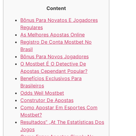
Content
Bônus Para Novatos E Jogadores
Regulares
As Melhores Apostas Online
Registro De Conta Mostbet No
Brasil
Bônus Para Novos Jogadores
O Mostbet É O Detective De
Apostas Cependant Popular?
Benefícios Exclusivos Para
Brasileiros
Odds Weil Mostbet
Construtor De Apostas
Como Apostar Em Esportes Com
Mostbet?
Resultados” „At The Estatísticas Dos
Jogos