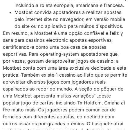
incluindo a roleta europeia, americana e francesa.
Mostbet convida apostadores a realizar apostas
pelo internet site no navegador, em versão mobile
do site ou no aplicativo para muitos dispositivos.
Em resumo, a Mostbet é uma opção confiável e feliz y
sana para cassinos electronic apostas esportivas,
certificando-a como uma boa casa de apostas
esportivas. Para operating-system apostadores que,
por vezes, gostam de aproveitar jogos de cassino, a
Mostbet conta com uma área exclusiva dedicada a esta
prática. Também existe 1 cassino ao listo que te permite
aproveitar diversos jogos com jogadores reais
espalhados ao redor do mundo. A seção de pôquer de
uma Mostbet apresenta muitas variações” „deste
popular jogo de cartas, incluindo Tx Hold’em, Omaha at
the muito mais. Os jogadores podem comunicar de
torneios com diferentes apostas, competindo com
outros usuários por grandes prêmios. O basquete atrai