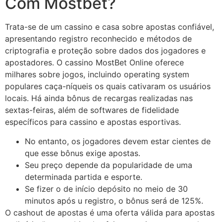
Com Mostbet?
Trata-se de um cassino e casa sobre apostas confiável,
apresentando registro reconhecido e métodos de
criptografia e proteção sobre dados dos jogadores e
apostadores. O cassino MostBet Online oferece
milhares sobre jogos, incluindo operating system
populares caça-níqueis os quais cativaram os usuários
locais. Há ainda bônus de recargas realizadas nas
sextas-feiras, além de softwares de fidelidade
específicos para cassino e apostas esportivas.
No entanto, os jogadores devem estar cientes de
que esse bônus exige apostas.
Seu preço depende da popularidade de uma
determinada partida e esporte.
Se fizer o de início depósito no meio de 30
minutos após u registro, o bônus será de 125%.
O cashout de apostas é uma oferta válida para apostas