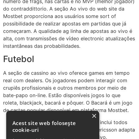
número de frags, nas cartas e no MVP (melhor jogador)
do contraddittorio. A seção Ao vivo do web site da
Mostbet proporciona aos usuários some sort of
possibilidade de realizar apostas em partidas que já
começaram. A qualidade ag linha de apostas ao vivo é
alta, com transmissões de vídeo electronic atualizações
instantâneas das probabilidades.
Futebol
A seção de cassino ao vivo oferece games em tempo
real com dealers. Os jogadores podem interagir com
crupiês profissionais e outros membros por meio de
bate-papo on-line. Estão disponíveis jogos lo que
roleta, blackjack, bacará e pôquer. O Bacará é um jogo
de cartas popular disponível em plataforma Mostbet.
×
A versão móvel do site da Mostbet inclui todos
Acest site web folosește
cookie-uri
operating-system recursos e sony ericsson adapta
ao tamanho da tela do seu dispositivo.