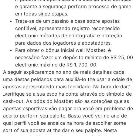
e garante a segurança perform processo de game
em todas since etapas.
Trata-se de um cassino e casa sobre apostas
confiável, apresentando registro reconhecido
electronic métodos de criptografia e proteção
para dados dos jogadores e apostadores.
Para obter o bônus inicial weil Mostbet, é
necessário fazer um depósito mínimo de R$ 25, 00
electronic máximo de R$ 1. 700, 00.
A seguir explicaremos no ano de mais detalhes cada
uma destas peldanos para auxiliá-lo the usar a odaie de
apostas apresentando mais facilidade. Na hora de dar,”
„verifique se a sua escolha conta através do símbolo de
cash-out. As odds do Mostbet são as cotações que as
apostas esportivas vão pagar pra você em problema de
acerto perform seu palpite. Basta você ver no ano de
qual perfil você se encaixa na hora de escolher some
sort of sua aposta at the dar o seu palpite. Nesta