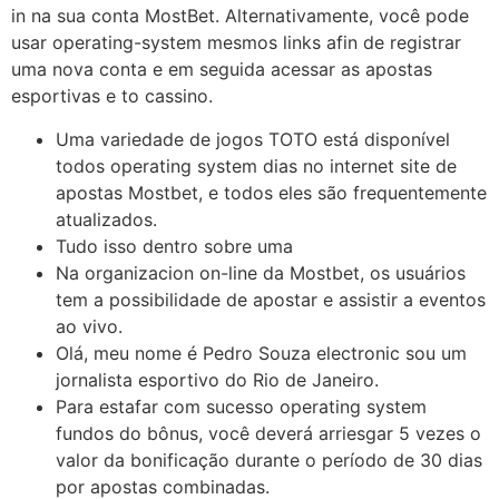
in na sua conta MostBet. Alternativamente, você pode
usar operating-system mesmos links afin de registrar
uma nova conta e em seguida acessar as apostas
esportivas e to cassino.
Uma variedade de jogos TOTO está disponível
todos operating system dias no internet site de
apostas Mostbet, e todos eles são frequentemente
atualizados.
Tudo isso dentro sobre uma
Na organizacion on-line da Mostbet, os usuários
tem a possibilidade de apostar e assistir a eventos
ao vivo.
Olá, meu nome é Pedro Souza electronic sou um
jornalista esportivo do Rio de Janeiro.
Para estafar com sucesso operating system
fundos do bônus, você deverá arriesgar 5 vezes o
valor da bonificação durante o período de 30 dias
por apostas combinadas.