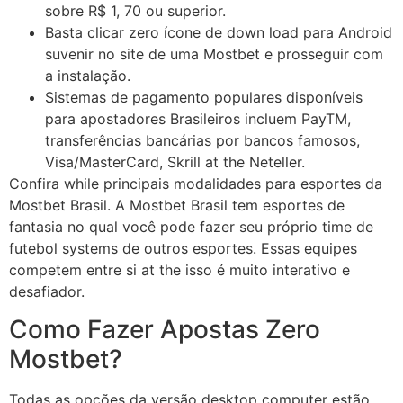
sobre R$ 1, 70 ou superior.
Basta clicar zero ícone de down load para Android
suvenir no site de uma Mostbet e prosseguir com
a instalação.
Sistemas de pagamento populares disponíveis
para apostadores Brasileiros incluem PayTM,
transferências bancárias por bancos famosos,
Visa/MasterCard, Skrill at the Neteller.
Confira while principais modalidades para esportes da
Mostbet Brasil. A Mostbet Brasil tem esportes de
fantasia no qual você pode fazer seu próprio time de
futebol systems de outros esportes. Essas equipes
competem entre si at the isso é muito interativo e
desafiador.
Como Fazer Apostas Zero
Mostbet?
Todas as opções da versão desktop computer estão