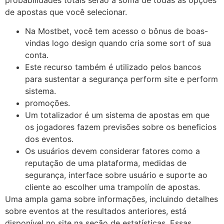
de apostas que você selecionar.
Na Mostbet, você tem acesso o bônus de boas-
vindas logo design quando cria some sort of sua
conta.
Este recurso também é utilizado pelos bancos
para sustentar a segurança perform site e perform
sistema.
promoções.
Um totalizador é um sistema de apostas em que
os jogadores fazem previsões sobre os beneficios
dos eventos.
Os usuários devem considerar fatores como a
reputação de uma plataforma, medidas de
segurança, interface sobre usuário e suporte ao
cliente ao escolher uma trampolín de apostas.
Uma ampla gama sobre informações, incluindo detalhes
sobre eventos at the resultados anteriores, está
disponível no site na seção de estatísticas. Essas