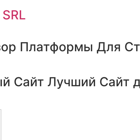
i SRL
зор Платформы Для Ст
й Сайт Лучший Сайт д