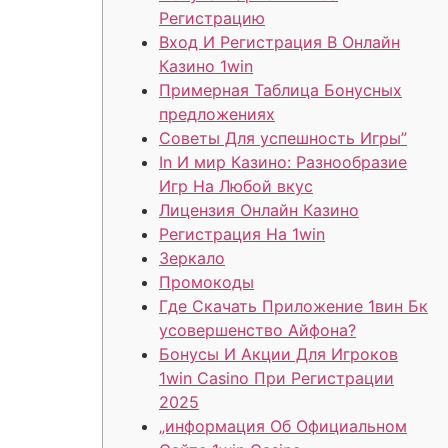
Регистрацию
Вход И Регистрация В Онлайн
Казино 1win
Примерная Таблица Бонусных
предложениях
Советы Для успешность Игры”
In И мир Казино: Разнообразие
Игр На Любой вкус
Лицензия Онлайн Казино
Регистрация На 1win
Зеркало
Промокоды
Где Скачать Приложение 1вин Бк
усовершенство Айфона?
Бонусы И Акции Для Игроков
1win Casino При Регистрации
2025
„информация Об Официальном