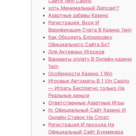
Сайте 1win Casino
хоть Минимальный Депозит?
Азартные забавы Казино
Регистрация, Вход И
Верификация Счета В Казино 1win
Как Обходить Блокировку
Официального Сайта Бк?
Для Активных Игроков
Варианты оплату В Онлайн-казино
1win
Особенности Казино 1 Win
Игровые Автоматы В 1 Vin Casino
— Играть Бесплатно только На
Реальные деньги
Ответственные Азартные Игры
In: Официальный Сайт Казино И
Онлайн Ставок На Спорт
Регистрация И прохода На
Официальный Сайт Букмекера