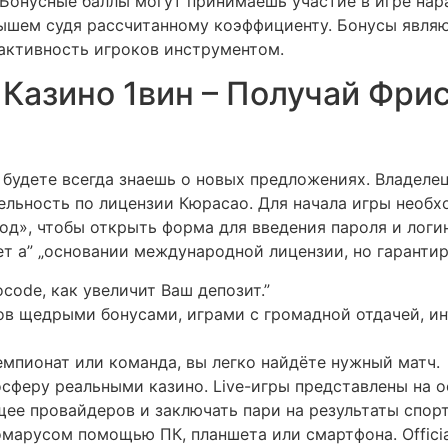
 Бонусные баллы могут принимаешь участие в игре нар
ышем судя рассчитанному коэффициенту. Бонусы явля
активность игроков инструментом.
 Казино 1вин – Получай Фри
будете всегда знаешь о новых предложениях. Владелец 
тельность по лицензии Кюрасао. Для начала игры необ
ход», чтобы открыть форма для введения пароля и логи
ет а” „основании международной лицензии, но гаранти
ode, как увеличит Ваш депозит.”
ов щедрыми бонусами, играми с громадной отдачей, и
емпионат или команда, вы легко найдёте нужный матч.
феру реальными казино. Live-игры представлены на о
ущее провайдеров и заключать пари на результаты спо
арусом помощью ПК, планшета или смартфона. Official 