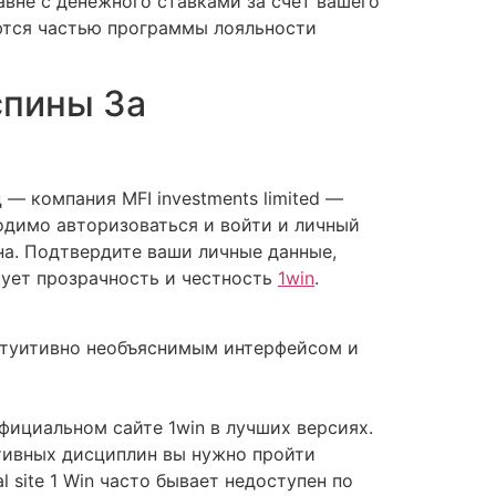
авне с денежного ставками за счет вашего
ются частью программы лояльности
спины За
— компания MFI investments limited —
ходимо авторизоваться и войти и личный
на. Подтвердите ваши личные данные,
рует прозрачность и честность
1win
.
нтуитивно необъяснимым интерфейсом и
фициальном сайте 1win в лучших версиях.
ртивных дисциплин вы нужно пройти
site 1 Win часто бывает недоступен по