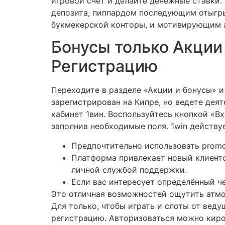
игровой счет и делайте денежные ставки.
депозита, пиппардом последующим отыгр
букмекерской конторы, и мотивирующим 
Бонусы только Акции
Регистрацию
Переходите в разделе «Акции и бонусы» и 
зарегистрирован на Кипре, но ведете дея
кабинет 1вин. Воспользуйтесь кнопкой «В
заполнив необходимые поля. 1win действу
Предпочтительно использовать promoc
Платформа привлекает новый клиент
личной службой поддержки.
Если вас интересует определённый ч
Это отличная возможностей ощутить атмос
Для только, чтобы играть и слоты от вед
регистрацию. Авторизоваться можно киром