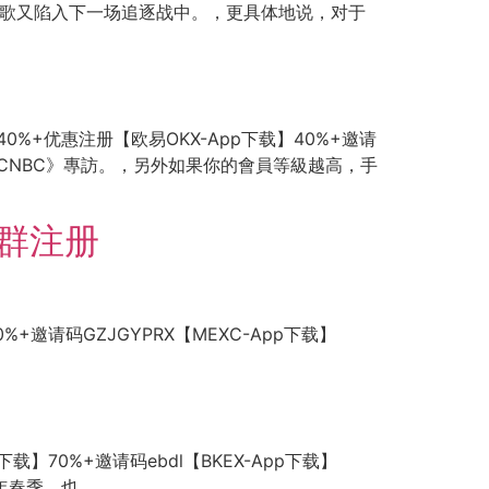
-4，谷歌又陷入下一场追逐战中。，更具体地说，对于
】40%+优惠注册【欧易OKX-App下载】40%+邀请
《CNBC》專訪。，另外如果你的會員等級越高，手
信群注册
30%+邀请码GZJGYPRX【MEXC-App下载】
p下载】70%+邀请码ebdl【BKEX-App下载】
今年春季，也