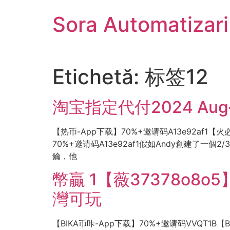
Sari
Sora Automatizar
la
conținut
Etichetă:
标签12
淘宝指定代付2024 Aug
【热币-App下载】70%+邀请码A13e92af1【火必
70%+邀请码A13e92af1假如Andy創建
鑰，他
幣贏 1【薇37378o8o5
灣可玩
【BIKA币咔-App下载】70%+邀请码VVQT1B【B