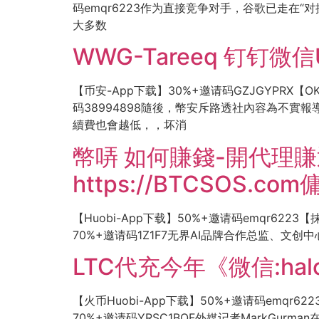
码emqr6223作为直接竞争对手，谷歌已走在“对
大多数
WWG-Tareeq 钉钉微
【币安-App下载】30%+邀请码GZJGYPRX【O
码38994898隨後，幣安斥路透社內容為不實
續費也會越低，，坏消
幣哢 如何賺錢-開代理賺
https://BTCSOS.co
【Huobi-App下载】50%+邀请码emqr6223【
70%+邀请码1Z1F7无界AI品牌合作总监、文创中
LTC代充今年《微信:hal
【火币Huobi-App下载】50%+邀请码emqr6223
70%+邀请码YRSC1BQF外媒记者MarkGu