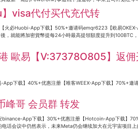
ou】visa代付买代充代转
【火必Huobi-App下载】50%+邀请码emqr6223【欧易OKEX
KYC後，就能將加密貨幣提每24小時最高提領額度提升到100B
香港 歐易【V:37378O805】
易-App下载】40%+优惠注册【唯客WEEX-App下载】70%+邀请
币峰哥 会员群 转发
inance-App下载】30%+优惠注册【Hotcoin-App下载】70
者的电话会议中仍然表示，未来Meta仍会继续加大在元宇宙项