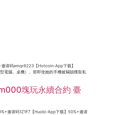
邀请码emqr6223【Hotcoin-App下载】
、筆記型電腦、桌機）。那即使她的手機被竊賊獲取私
.com000塊玩永續合約 臺
0%+邀请码1Z1F7【Huobi-App下载】50%+邀请