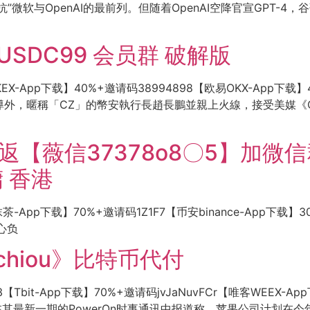
抗”微软与OpenAI的最前列。但随着OpenAI空降官宣GPT
信USDC99 会员群 破解版
KEX-App下载】40%+邀请码38994898【欧易OKX-App下载
報導外，暱稱「CZ」的幣安執行長趙長鵬並親上火線，接受美媒
返【薇信37378o8〇5】加微
m傭 香港
抹茶-App下载】70%+邀请码1Z1F7【币安binance-App下载】
心负
chiou》比特币代付
【Tbit-App下载】70%+邀请码jvJaNuvFCr【唯客WEEX-Ap
rman在其最新一期的PowerOn时事通讯中报道称，苹果公司计划在