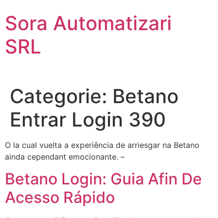
Sari
Sora Automatizari
la
conținut
SRL
Categorie:
Betano
Entrar Login 390
O la cual vuelta a experiência de arriesgar na Betano
ainda cependant emocionante. –
Betano Login: Guia Afin De
Acesso Rápido