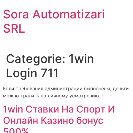
Sari
Sora Automatizari
la
conținut
SRL
Categorie:
1win
Login 711
Коли требования администрации выполнены, деньги
можно тратить по личному усмотрению. –
1win Ставки На Спорт И
Онлайн Казино бонус
500%