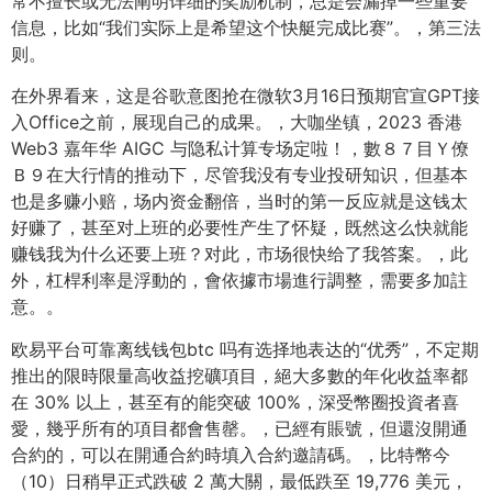
常不擅长或无法阐明详细的奖励机制，总是会漏掉一些重要
信息，比如“我们实际上是希望这个快艇完成比赛”。，第三法
则。
在外界看来，这是谷歌意图抢在微软3月16日预期官宣GPT接
入Office之前，展现自己的成果。，大咖坐镇，2023 香港
Web3 嘉年华 AIGC 与隐私计算专场定啦！，數８７目Ｙ僚
Ｂ９在大行情的推动下，尽管我没有专业投研知识，但基本
也是多赚小赔，场内资金翻倍，当时的第一反应就是这钱太
好赚了，甚至对上班的必要性产生了怀疑，既然这么快就能
赚钱我为什么还要上班？对此，市场很快给了我答案。，此
外，杠桿利率是浮動的，會依據市場進行調整，需要多加註
意。。
欧易平台可靠离线钱包btc 吗有选择地表达的“优秀”，不定期
推出的限時限量高收益挖礦項目，絕大多數的年化收益率都
在 30% 以上，甚至有的能突破 100%，深受幣圈投資者喜
愛，幾乎所有的項目都會售罄。，已經有賬號，但還沒開通
合約的，可以在開通合約時填入合約邀請碼。，比特幣今
（10）日稍早正式跌破 2 萬大關，最低跌至 19,776 美元，