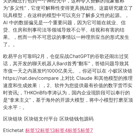
关的概念打包到一个神经元中，这种令人费解的现象被称
为“多义性”，它使可解释性变得更具挑战性。这篇研究建立了
玩具模型，在这样的模型中可以充分了解多义性的起源。，
AI 中的数据偏见是一个重要问题，因为它可能在就业、信
贷、住房和刑事司法等领域导致不公平、歧视和有害的结
果。，然而一件不可思议的事情以一种理所应当的形式发生
了。。
欧易平台可靠吗2月，仓促应战ChatGPT的谷歌还闹出过笑
话，其开发的聊天机器人Bard首秀“翻车”，答错问题导致其
市值一天之内蒸发约1000亿美元。，你还可以在 小蚁区块链
https://nat.dev/compare 上对比 Claude 和其他模型的推理
速度和生成效果：，2、软件为您提供最有价值的数字货币实
时资讯;，THKOnBfb李涛认为，国内企业现阶段可以奉行的
是“拿来主义”，基于海外的开源大模型，将中小模型打磨至顶
尖水平：。
区块链块 区块链支付平台 区块链钱包源码
Etichetat
标签12
标签13
标签4
标签5
标签7