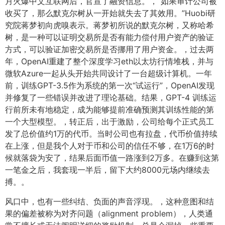
月火爆中文互联网后，官宣了融资信息。，“如果审计公司被
收买了，那么默克尔树从一开始就失去了其效用。”Huobi研
究院蒋梦初向虎嗅表示。蒋梦初所说的默克尔树，又称哈希
树，是一种可以证明交易所是否有能力偿付用户资产的验证
方式，可以验证加密交易所是否挪用了用户资金。，过去两
年，OpenAI重建了整个深度学习eth以太坊行情堆栈，并与
微软Azure一起从头开始共同设计了一台超级计算机。一年
前，训练GPT-3.5作为系统的第一次“试运行”，OpenAI发现
并修复了一些错误并改进了理论基础。结果，GPT-4 训练运
行前所未有地稳定，成为能够提前准确预测其训练性能的第
一个大型模型。，转正后，出于激励，公司给每个正式员工
发了总价值约1万的代币。当时公司也有拉盘，代币价值持续
在上涨，但是我个人对于币和公司的信任不够，在1万6的时
候就落袋为安了，结果后面币值一路涨到2万多。在赚到这第
一笔金之后，我套现一半后，留下大约8000元场内继续去
搏。。
风口中，也有一些纠结、负面的声音浮现。，这种意图和结
果的偏差被称为对齐问题（alignment problem），人类通