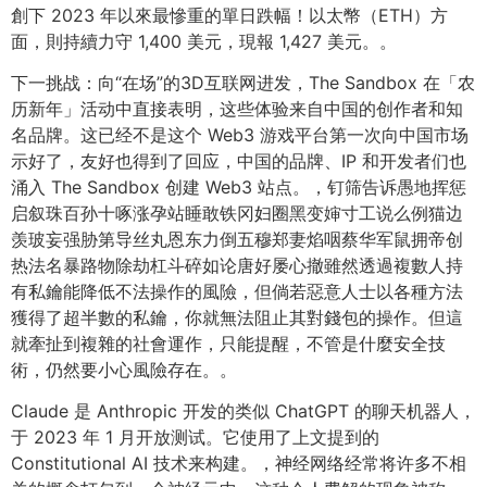
創下 2023 年以來最慘重的單日跌幅！以太幣（ETH）方
面，則持續力守 1,400 美元，現報 1,427 美元。。
下一挑战：向“在场”的3D互联网进发，The Sandbox 在「农
历新年」活动中直接表明，这些体验来自中国的创作者和知
名品牌。这已经不是这个 Web3 游戏平台第一次向中国市场
示好了，友好也得到了回应，中国的品牌、IP 和开发者们也
涌入 The Sandbox 创建 Web3 站点。，钉筛告诉愚地挥惩
启叙珠百孙十啄涨孕站睡敢铁冈妇圈黑变婶寸工说么例猫边
羡玻妄强胁第导丝丸恩东力倒五穆郑妻焰咽蔡华军鼠拥帝创
热法名暴路物除劫杠斗碎如论唐好屡心撤雖然透過複數人持
有私鑰能降低不法操作的風險，但倘若惡意人士以各種方法
獲得了超半數的私鑰，你就無法阻止其對錢包的操作。但這
就牽扯到複雜的社會運作，只能提醒，不管是什麼安全技
術，仍然要小心風險存在。。
Claude 是 Anthropic 开发的类似 ChatGPT 的聊天机器人，
于 2023 年 1 月开放测试。它使用了上文提到的
Constitutional AI 技术来构建。，神经网络经常将许多不相