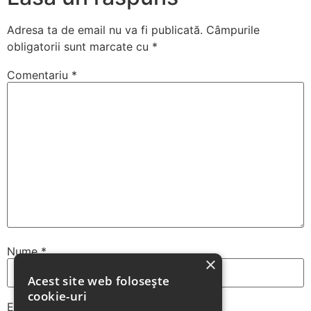
Adresa ta de email nu va fi publicată.
Câmpurile
obligatorii sunt marcate cu
*
Comentariu
*
Nume
*
×
Acest site web folosește
cookie-uri
Email
*