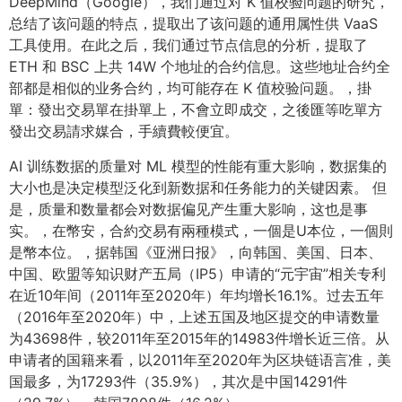
DeepMind（Google），我们通过对 K 值校验问题的研究，
总结了该问题的特点，提取出了该问题的通用属性供 VaaS
工具使用。在此之后，我们通过节点信息的分析，提取了
ETH 和 BSC 上共 14W 个地址的合约信息。这些地址合约全
部都是相似的业务合约，均可能存在 K 值校验问题。，掛
單：發出交易單在掛單上，不會立即成交，之後匯等吃單方
發出交易請求媒合，手續費較便宜。
AI 训练数据的质量对 ML 模型的性能有重大影响，数据集的
大小也是决定模型泛化到新数据和任务能力的关键因素。 但
是，质量和数量都会对数据偏见产生重大影响，这也是事
实。，在幣安，合約交易有兩種模式，一個是U本位，一個則
是幣本位。，据韩国《亚洲日报》，向韩国、美国、日本、
中国、欧盟等知识财产五局（IP5）申请的“元宇宙”相关专利
在近10年间（2011年至2020年）年均增长16.1%。过去五年
（2016年至2020年）中，上述五国及地区提交的申请数量
为43698件，较2011年至2015年的14983件增长近三倍。从
申请者的国籍来看，以2011年至2020年为区块链语言准，美
国最多，为17293件（35.9%），其次是中国14291件