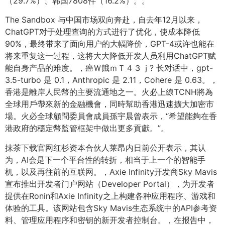
（29.7%）、韩国7808件（16.2%）。。
The Sandbox 与中国市场双向奔赴，自去年12月以来，
ChatGPT对于处理查询的方式进行了优化，使成本降低
90%，最终带来了面向用户的大幅降价，GPT-4或许也能在
将来重复这一过程，这将大大降低开发人员利用ChatGPT赋
能自身产品的难度。，癌Ｗ餓ｍＴ４３ｊ? 长对话中，gpt-
3.5-turbo 是 0.1，Anthropic 是 2.11，Cohere 是 0.63。，
香港是離岸人民幣的主要流通地之一。火必上線TCNH將為
全球用戶帶來新的金融機會，同時幫助香港迅速擴大加密市
場。火必全球顧問委員會成員孫宇晨曾表示，“希望能夠在香
港政府的穩定幣監管框架中做出更多貢獻。”。
抹茶下载官网红杉资本合伙人莱昂内日前公开表示，其认
为，AI会是下一个平台性的转折，相当于上一个的智能手
机，以及再往前的互联网。，Axie Infinity开发商Sky Mavis
宣布推出开发者门户网站（Developer Portal），为开发者
提供在Ronin和Axie Infinity之上构建各种应用程序、游戏和
体验的工具。该网站包含Sky Mavis生态系统中的API参考资
料、管理应用程序和密钥的新开发者控制台。，在报告中，