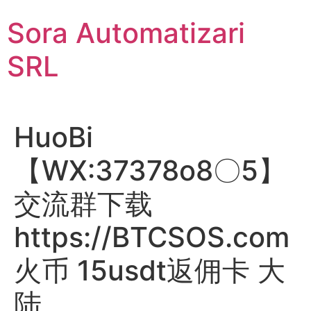
Sari
Sora Automatizari
la
conținut
SRL
HuoBi
【WX:37378o8〇5】
交流群下载
https://BTCSOS.com
火币 15usdt返佣卡 大
陆