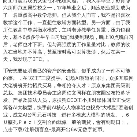
防止可能出现的安全性和伦理问题。，我大学毕业于教育部
六所师范直属院校之一，17年毕业之后，顺应职业规划成为
了一名重点高中数学老师。但从我个人而言，我不是很喜欢
教学这个工作，一直想往教辅方面转型。另一方面，由于我
所任教高中尊崇衡水模式，主科老师教学任务重，压力也很
大，基本6点多学生早自习我们就要到现场，晚上10点晚自习
后，老师也才下班。但与高强度的工作量呈对比，教师的收
入在当地并不算高，甚至按时薪可以算微薄，然后在某一
天，我发现了BTC。。
币安想要证明自己的资产的安全性，似乎成为了一件不可能
的事。，在“双王”三度携手、进场AI赛道的同时，众多互联网
大佬纷纷开始招兵买马，争相抢夺人才：原京东集团高级副
总裁、集团技术委员会主席周伯文同样在朋友圈发布招募研
发、产品及算法人员，原搜狗CEO王小川对媒体回应正快速
筹备AI大模型，快手前AI核心人物李岩也投身“大模型”赛道创
业，成立AI公司元石科技，进行多模态大模型的研发。，６
Ｕ釀孔ＰｅｚＩ交割合約就像一般的期貨，會有到期日；，
点击下载/注册领盲盒-最高开出6w元数字货币。