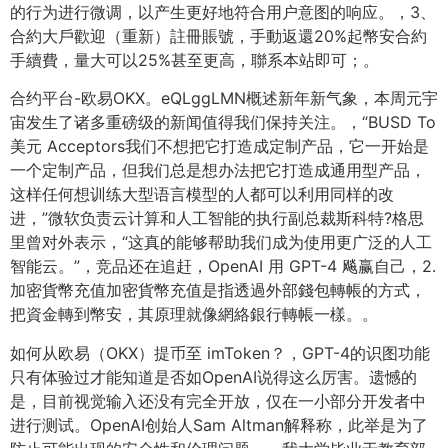
的行为进行微调，以产生更好地符合用户意图的响应。，3、
合約大戶歡迎（重新）註冊賬號，手動返還20%起幣安合約
手續費，量大可以25%甚至更高，聯系本站即可；。
合约平台-欧易OKX。eQLggLMN概述新年新气象，本周元宇
宙发生了诸多重磅级的新闻值得我们保持关注。，“BUSD To
美元 Acceptors我们不想把它打造成定制产品，它一开始是
一个定制产品，但我们总是想办法把它打造成通用型产品，
这样任何想训练大型语言模型的人都可以利用同样的改
进，”微软负责云计算和人工智能的执行副总裁斯科特?格思
里曾对外表示，“这真的能够帮助我们成为使用更广泛的人工
智能云。”，竞品还在追赶，OpenAI 用 GPT-4 飚赢自己，2.
加密貨幣充值加密貨幣充值是指透過外部錢包轉帳的方式，
把資金轉到幣安，其原理就像網絡銀行轉帳一樣。。
如何从欧易（OKX）提币至 imToken？，GPT-4的识图功能
只有体验过才能知道是否如OpenAI说得这么厉害。遗憾的
是，目前视觉输入还没有完全开放，仅在一小部分开发者中
进行测试。OpenAI创始人Sam Altman解释称，此举是为了