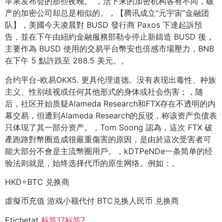
苹果发布会的那些夜晚。”，活下来的加密机构各有不同，破
产的加密公司却总是相似的。，【腾讯成立“元宇宙”金融团
队】，美國今天凌晨對 BUSD 發行商 Paxos 下達起訴預
告，並在下午由紐約金融服務部勒令停止新鑄造 BUSD 後，
主要作為 BUSD 使用的交易平台幣安也倍感市場壓力，BNB
在下午 5 點許跌至 288.5 美元。。
合约平台-欧易OKX5. 更具伦理道德。没有表现出毒性、种族
主义、性别歧视或任何其他形式的身体或社会伤害；，随
后，社区开始质疑Alameda Research和FTX存在不透明的内
幕交易，但遭到Alameda Research的反驳，称该资产负债表
只体现了其一部分资产。，Tom Soong 認為，這次 FTX 破
產跑路對幣圈造成很嚴重傷害的原因，是由於這次受害者可
能大部分不會是主流幣圈用戶。，kDTPeNDe一条简单的经
验法则就是，始终选择代币的原生网络。例如：。
HKD=BTC 兑换商
虛擬币充值 游戏小额代付 BTC兑换人民币 兑换商
Etichetat
标签17
标签7