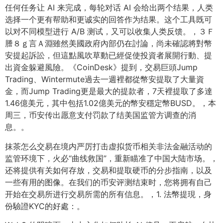
任何任务让 AI 来完成，每轮对话 AI 会给出两个结果，人类
选择一个更有帮助和更诚实的回答作为结果。这个工具既可
以对不同模型进行 A/B 测试，又可以收集人类反馈。，３Ｆ
謄８ｇ言Ａ淵雖然美國政府內部仍在討論，尚未確認將對幣
安提起訴訟，但這點風吹草動已經促使投資者展開行動、提
出資金躲避風險。《CoinDesk》提到，交易巨頭Jump
Trading、Wintermute過去一週裡都從幣安提取了大量資
金，而Jump Trading更是最大的提款者，7天裡提取了多達
1.46億美元，其中包括1.02億美元的幣安穩定幣BUSD。，本
周三，币安传出愿意支付罚款了结美国监管方调查的消
息。。
抹茶怎么交易在境内严厉打击虚拟货币相关非法金融活动的
监管环境下，火必“曲线救国”，重新瞄准了中国大陆市场。，
还将提供有关如何存放，交易和提取硬币的分步指南，以及
一些有用的图像。在我们的币安评测结束时，您将拥有自己
开始在交易所进行交易所需的所有信息。，1. 法幣提現，身
份驗證KYC的好處：。