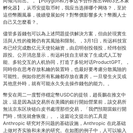
向倾泻而出。，【Polygon和万事达卡合作推出Web3艺术家
孵化器】，从币安提取币时，我应当选择哪个网络？，至於
這些幣圈風暴，後續發展如何？對幣價影響多大？幣圈人士
自己又怎麼看？。
儘管多簽錢包可以為上述問題提供解決方案，但由於現實生
活與人性的複雜仍有其風險和限制。，3月1日，衔远科技宣
布已经完成数亿元天使轮融资，由启明创投领投，经纬创投
跟投。公开消息显示，衔远科技自主研发了生成式人工智
能、多轮交互的人机协同，打造了多轮对话ProductGPT。，
同時你在思考存放私鑰的裝置時，也最好要考慮分散風險的
可能性。例如你把所有私鑰都存放在書房，一旦發生火災或
其他意外時，就有可能永久失去操作錢包的能力。。
幣安在周二一度暫停穩定幣USDC的提領，趙長鵬在推文中
說，這是因為該交易所在美國的銀行開始營業前，該交易所
無法京东区块链白皮书處理那些交易，「我們預期當銀行開
門時，情況就會恢復」。，这篇论文提出的工具是
Anthropic 研究对齐问题的基础设施，Anthropic 在此基础
上做对齐实验和未来的研究。在如图的例子中，人可以输入