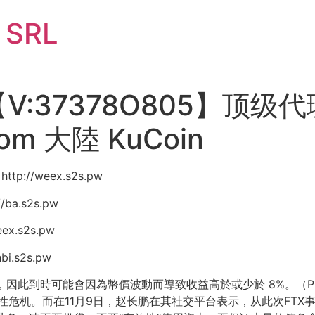
i SRL
【V:37378O805】顶级
com 大陸 KuCoin
://weex.s2s.pw
ba.s2s.pw
x.s2s.pw
i.s2s.pw
，因此到時可能會因為幣價波動而導致收益高於或少於 8%。（Pr
流动性危机。而在11月9日，赵长鹏在其社交平台表示，从此次FT