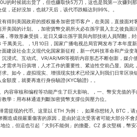
100U的时候就出货了，但也赚取快5万刀，这也是我第一次赚
促，还好没加，也就7天后，该代币跌幅达到99%。。
得到美国政府的授权服务加密货币客户，在美国，直接面对客户的
离开美国的计划。，加密貨幣交易所火必在孫宇晨入主之後負面
戶不滿，導致形象受損，近日又爆出孫宇晨與內部技術人員鬧翻，
 8 千萬美元。，1月10日，国家广播电视总局官网发布了本年度
面建设社会主义现代化国家新征程，新一代科技革命和产业变革深
沉浸式、互动式、VR/AR/MR等视听内容形态不断创新，媒
人才需求与日俱增，人才工作的重要性、紧迫性空前凸显。因此
要求。如今，虚拟现实、增强现实技术已经深入到我们日常区块
金額度，就要再進行身份驗證(KYC驗證)，。
、销售、内容审核和编程等功能产生了巨大影响。，一、幣安充值
析教學：用布林通道判斷加密貨幣支撐位與壓力位。
择需提现的代币。这里以 ETH 为例：，如果你想转入 BTC，请
跑路對幣圈造成很嚴重傷害的原因，是由於這次受害者可能大部分不會是
主導地位，但這也引起「大到不能倒」的擔憂。CZ 多次堅稱，幣安