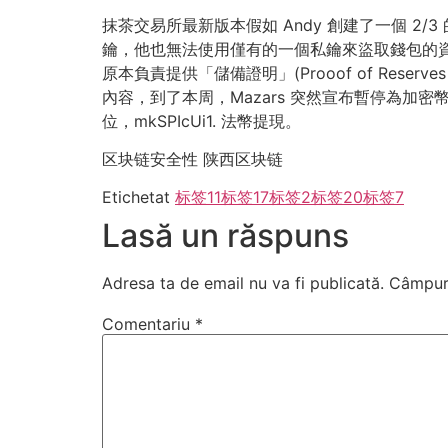
抹茶交易所最新版本假如 Andy 創建了一個 
鑰，他也無法使用僅有的一個私鑰來盜取錢包的資金
原本負責提供「儲備證明」(Prooof of Re
內容，到了本周，Mazars 突然宣布暫停為加密幣
位，mkSPIcUi1. 法幣提現。
区块链安全性 陕西区块链
Etichetat
标签11
标签17
标签2
标签20
标签7
Lasă un răspuns
Adresa ta de email nu va fi publicată.
Câmpuri
Comentariu
*