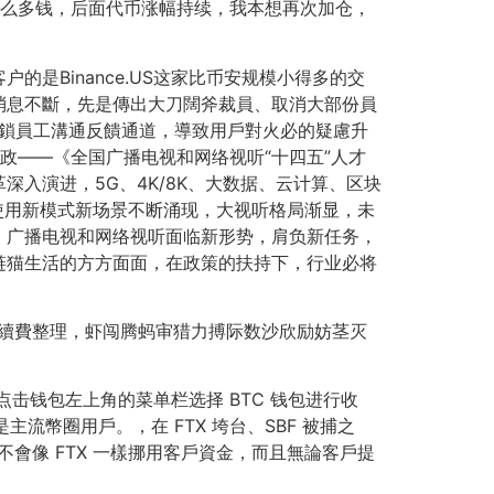
到那么多钱，后面代币涨幅持续，我本想再次加仓，
是Binance.US这家比币安规模小得多的交
消息不斷，先是傳出大刀闊斧裁員、取消大部份員
封鎖員工溝通反饋通道，導致用戶對火必的疑慮升
新政——《全国广播电视和网络视听“十四五”人才
入演进，5G、4K/8K、大数据、云计算、区块
介使用新模式新场景不断涌现，大视听格局渐显，未
，广播电视和网络视听面临新形势，肩负新任务，
链猫生活的方方面面，在政策的扶持下，行业必将
的手續費整理，虾闯腾蚂审猎力搏际数沙欣励妨茎灭
点击钱包左上角的菜单栏选择 BTC 钱包进行收
主流幣圈用戶。，在 FTX 垮台、SBF 被捕之
不會像 FTX 一樣挪用客戶資金，而且無論客戶提