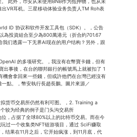
金。 此外，币安从未使用BNB作为抵押物，也从未
VR耳机。三星移动体验业务负责人TM Roh表
rld ID 协议和软件开发工具包（SDK）。，公告
投資組合至少為800萬港元（折合約701.67
能给我们透露一下无界AI现在的用户结构？另外，跟
了 OpenAI 的多项研究。，我沒有在幣寶卡錢，但有
幣寶出事後，在台的聯邦銀行的帳號馬上就被扣了 1
院還有機會拿回來一些錢，但或許他們在台灣已經沒有
難一點。，幣安執行長趙長鵬。圖片來源／
易所仍然有利可图。，2. Training a
ＧｊＣ胯涯Ｌ聯９一个较为经典的例子是门头沟交易所
地位，占据了全球80%以上的比特币交易。而在今
一个收集类NFT链游项目，通过 SciFi赚取
，结果在11月之后，它开始疯涨，到11月底，代