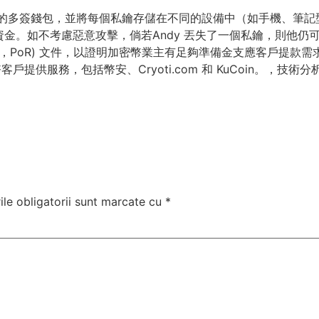
2/3 的多簽錢包，並將每個私鑰存儲在不同的設備中（如手機、
。如不考慮惡意攻擊，倘若Andy 丟失了一個私鑰，則他仍可
serves，PoR) 文件，以證明加密幣業主有足夠準備金支應客
客戶提供服務，包括幣安、Cryoti.com 和 KuCoin。，
le obligatorii sunt marcate cu
*