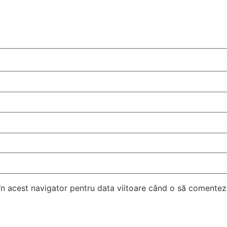
 în acest navigator pentru data viitoare când o să comentez