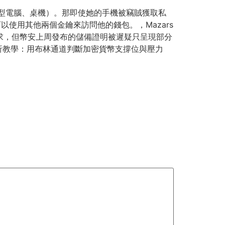
筆記型電腦、桌機）。那即使她的手機被竊賊獲取私
以使用其他兩個金鑰來訪問他的錢包。，Mazars
戶提款需求，但幣安上周發布的儲備證明被遲疑只呈現部分
技術分析教學：用布林通道判斷加密貨幣支撐位與壓力