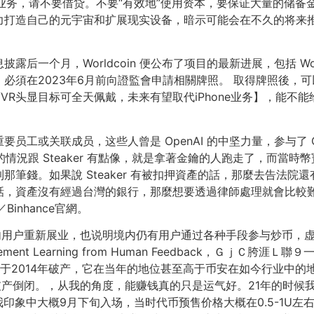
币业务，请不要借贷。不要“有效地”使用资本，要保证大量的储备
打造自己的元宇宙和扩展现实设备，暗示可能会在不久的将来推出
披露后一个月，Worldcoin 便公布了项目的最新进展，包括 Wo
須在2023年6月前向證監會申請相關牌照。 取得牌照後，可以為
VR头显目标可全天佩戴，未来有望取代iPhone业务】，能不
AI 的重要员工或关联成员，这些人曾是 OpenAI 的中坚力量，参与
情況跟 Steaker 有點像，就是拿著金鑰的人跑走了，而當時
筆錢。如果說 Steaker 有被扣押資產的話，那麼去告法
話，資產沒有經過台灣的銀行，那麼想要透過律師處理就會比較
inhance官網。
户重新展业，也说明境内仍有用户通过各种手段参与炒币，虚拟货币交
h Reinforcement Learning from Human Feedback，
台于2014年破产，它在当年的地位甚至高于币安在如今行业中的
破产倒闭。，从我的角度，能赚钱真的只是运气好。21年的时候我玩过
印象中大概9月下旬入场，当时代币预售价格大概在0.5-1U左右