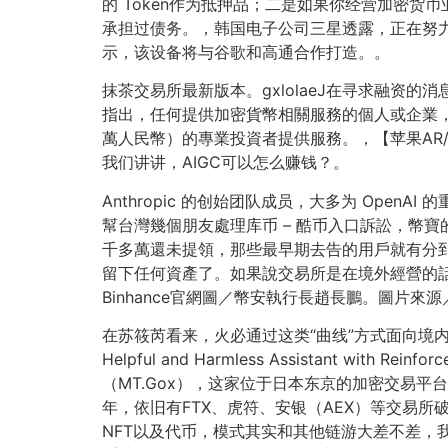
的 Token作为抵押品；二是如果你经营加密货
承担过债务。，韩国电子公司三星透露，正在努力
示，该设备将与谷歌和高通合作打造。。
抹茶交易所最新版本。gxlolaeJ在寻求融资的消息
指出，任何提供加密貨幣相關服務的個人或企業，必
萬人民幣）的專業投資者提供服務。，【苹果AR/
我们讲讲，AIGC可以怎么赚钱？。
Anthropic 的创始团队成员，大多为 Open
幫台灣幾個朋友處理库币 – 酷币入口訴訟，幣寶的
千多萬還未提領，那些最早期去告的用戶就有分到那
留下任何資產了。如果說交易所是在境外經營的
Binhance官網圖／幣安執行長趙長鵬。圖片來源／B
在苏筱芮看来，火必通过这类“曲线”方式面向境内用
Helpful and Harmless Assistant wit
（MT.Gox），这家位于日本东京的加密交易平
年，依旧有FTX、虎符、安银（AEX）等交易所
NFT以及代币，模式其实和其他链游大差不差，我