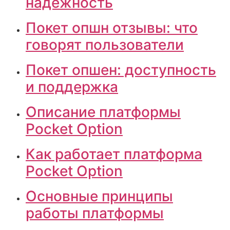
надежность
Покет опшн отзывы: что
говорят пользователи
Покет опшен: доступность
и поддержка
Описание платформы
Pocket Option
Как работает платформа
Pocket Option
Основные принципы
работы платформы