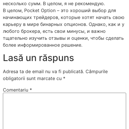
несколько сумм. В целом, я не рекомендую.
В целом, Pocket Option – это хороший выбор для
начинающих трейдеров, которые хотят начать свою
карьеру в мире бинарных опционов. Однако, как и у
любого брокера, есть свои минусы, и важно
тщательно изучить отзывы и оценки, чтобы сделать
более информированное решение.
Lasă un răspuns
Adresa ta de email nu va fi publicată.
Câmpurile
obligatorii sunt marcate cu
*
Comentariu
*