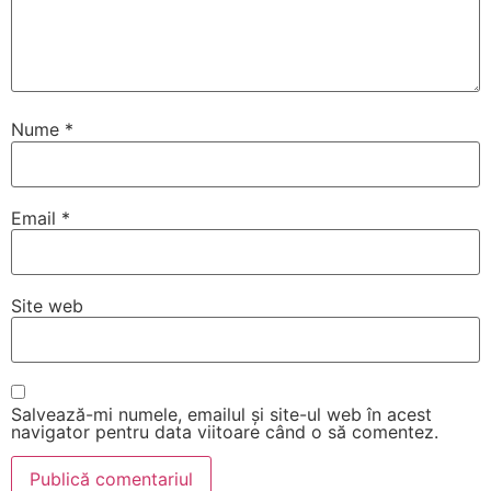
Nume
*
Email
*
Site web
Salvează-mi numele, emailul și site-ul web în acest
navigator pentru data viitoare când o să comentez.