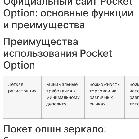
Официальный сайт Pocket
Option: основные функции
и преимущества
Преимущества
использования Pocket
Option
Легкая
Минимальные
Возможность
Воз
регистрация
требования к
торговли на
исп
минимальному
различных
раз
депозиту
рынках
тип
Покет опшн зеркало: