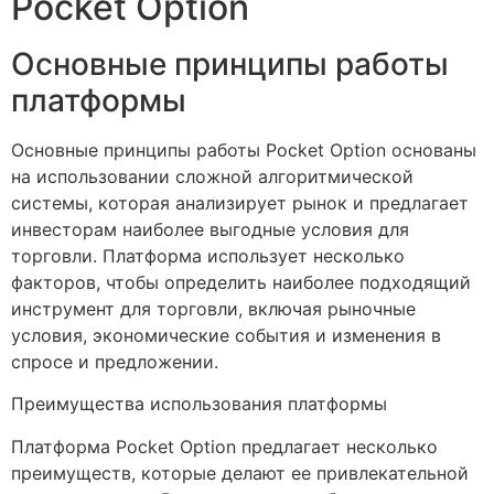
Pocket Option
Основные принципы работы
платформы
Основные принципы работы Pocket Option основаны
на использовании сложной алгоритмической
системы, которая анализирует рынок и предлагает
инвесторам наиболее выгодные условия для
торговли. Платформа использует несколько
факторов, чтобы определить наиболее подходящий
инструмент для торговли, включая рыночные
условия, экономические события и изменения в
спросе и предложении.
Преимущества использования платформы
Платформа Pocket Option предлагает несколько
преимуществ, которые делают ее привлекательной